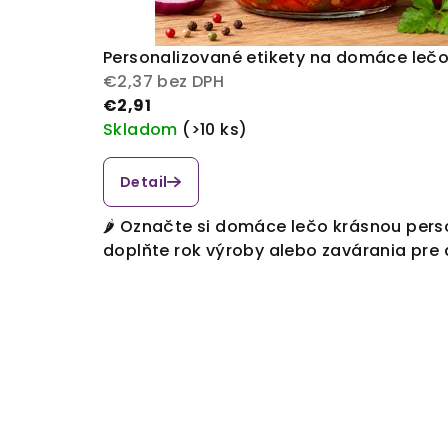
Personalizované etikety na domáce lečo
€2,37 bez DPH
€2,91
Skladom
(>10 ks)
Detail
🌶️ Označte si domáce lečo krásnou pers
doplňte rok výroby alebo zavárania pre d