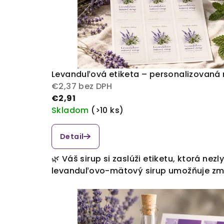
Levanduľová etiketa – personalizovaná
€2,37 bez DPH
€2,91
Skladom
(>10 ks)
Detail
🌿 Váš sirup si zaslúži etiketu, ktorá ne
levanduľovo-mätový sirup umožňuje zmeni