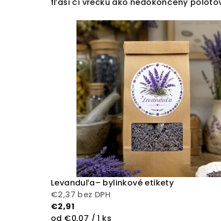
fľaši či vrecku ako nedokončený polotova
Levanduľa– bylinkové etikety
€2,37 bez DPH
€2,91
Jednotková
od €0,07 / 1 ks