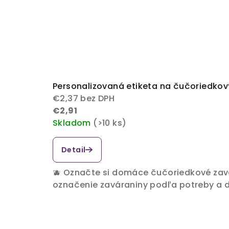
Personalizovaná etiketa na čučoriedko
€2,37 bez DPH
€2,91
Skladom
(>10 ks)
Detail
🫐 Označte si domáce čučoriedkové zavá
označenie zaváraniny podľa potreby a do