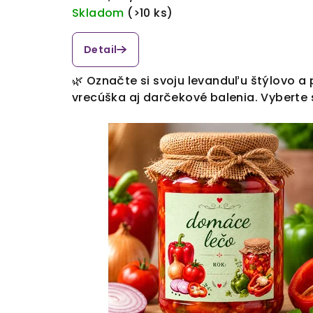
cena:
Skladom
(>10 ks)
Detail
🌿 Označte si svoju levanduľu štýlovo 
vrecúška aj darčekové balenia. Vyberte si