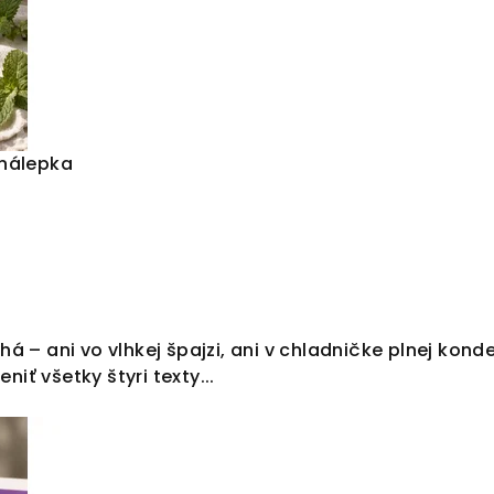
 nálepka
zlyhá – ani vo vlhkej špajzi, ani v chladničke plnej ko
ť všetky štyri texty...