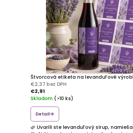
Štvorcová etiketa na levanduľové výrob
€2,37 bez DPH
€2,91
Skladom
(>10 ks)
Detail
🌿 Uvarili ste levanduľový sirup, namieš