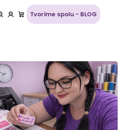
Tvoríme spolu - BLOG
Hľadať
Prihlásenie
Nákupný
košík