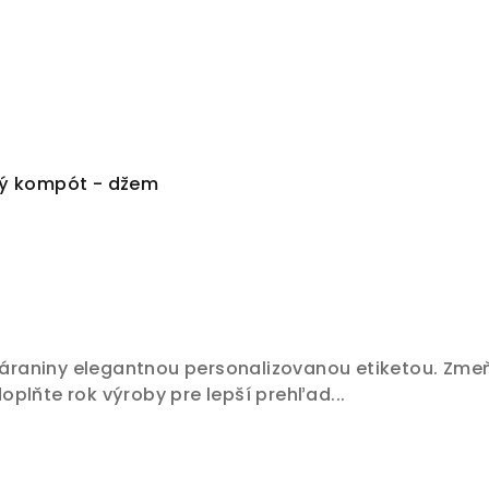
vý kompót - džem
raniny elegantnou personalizovanou etiketou. Zmeňte
plňte rok výroby pre lepší prehľad...