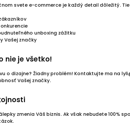
om svete e-commerce je každý detail dôležitý. Tiet
 zákazníkov
konkurencie
budnuteľného unboxing zážitku
ty Vašej značky
o nie je všetko!
u o dizajne? Žiadny problém! Kontaktujte ma na lyli@
obnosť Vašej značky.
ojnosti
 nálepky zmenia Váš biznis. Ak však nebudete 100% spo
tázok.