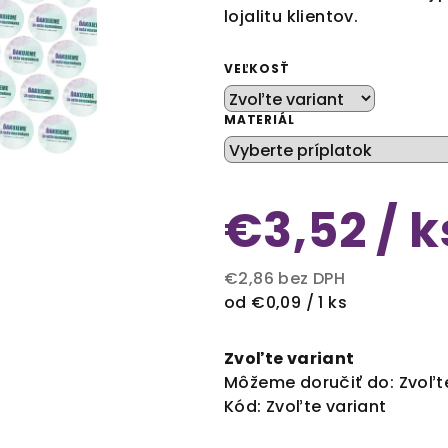
lojalitu klientov.
VEĽKOSŤ
MATERIÁL
€3,52
/ k
€2,86
bez DPH
Jednotková
od €0,09 / 1 ks
cena:
Zvoľte variant
Môžeme doručiť do:
Zvoľt
Kód:
Zvoľte variant