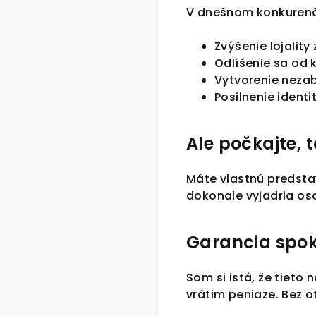
V dnešnom konkurenčn
Zvýšenie lojality
Odlíšenie sa od 
Vytvorenie neza
Posilnenie identi
Ale počkajte, t
Máte vlastnú predstav
dokonale vyjadria os
Garancia spok
Som si istá, že tieto
vrátim peniaze. Bez o