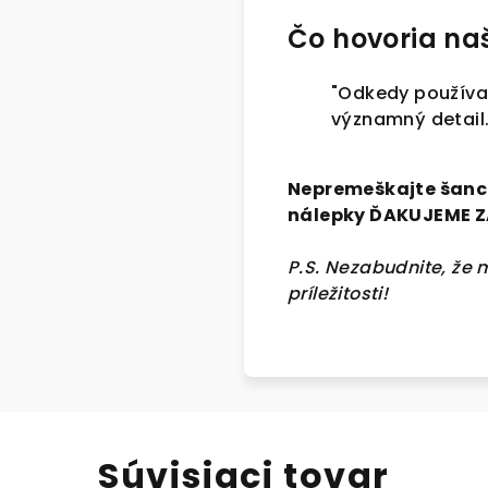
Čo hovoria naš
"Odkedy používam
významný detail.
Nepremeškajte šancu
nálepky ĎAKUJEME Z
P.S. Nezabudnite, že 
príležitosti!
Súvisiaci tovar