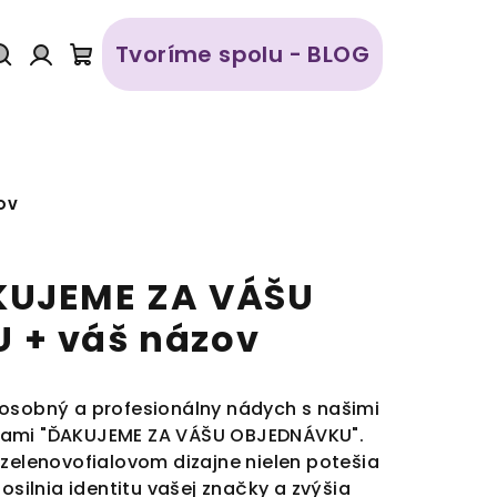
Tvoríme spolu - BLOG
Hľadať
Prihlásenie
Nákupný
košík
OV
KUJEME ZA VÁŠU
 + váš názov
 osobný a profesionálny nádych s našimi
kami "ĎAKUJEME ZA VÁŠU OBJEDNÁVKU".
 zelenovofialovom dizajne nielen potešia
posilnia identitu vašej značky a zvýšia