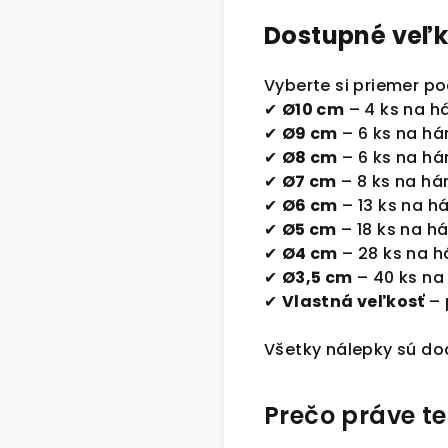
Dostupné veľk
Vyberte si priemer po
✔
Ø10 cm
– 4 ks na h
✔
Ø9 cm
– 6 ks na há
✔
Ø8 cm
– 6 ks na há
✔
Ø7 cm
– 8 ks na há
✔
Ø6 cm
– 13 ks na h
✔
Ø5 cm
– 18 ks na h
✔
Ø4 cm
– 28 ks na h
✔
Ø3,5 cm
– 40 ks na
✔
Vlastná veľkosť
– 
Všetky nálepky sú d
Prečo práve te