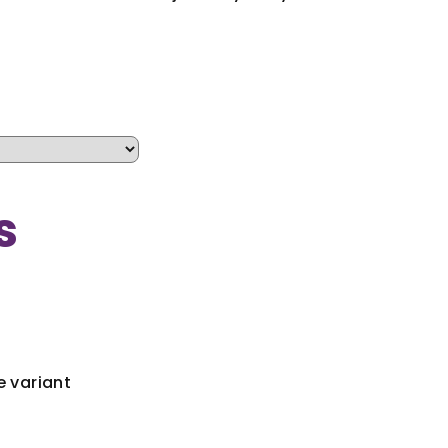
s
e variant