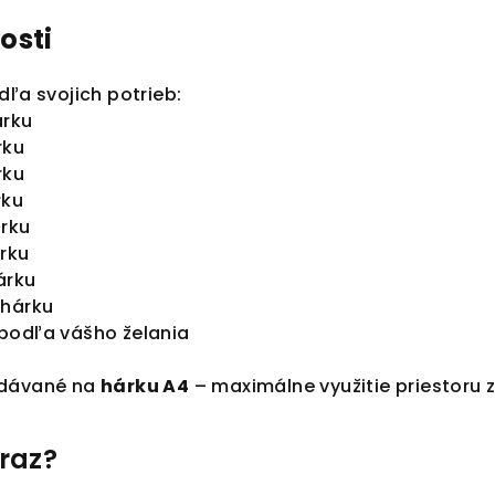
osti
dľa svojich potrieb:
árku
rku
rku
rku
árku
árku
árku
 hárku
podľa vášho želania
odávané na
hárku A4
– maximálne využitie priestoru
raz?