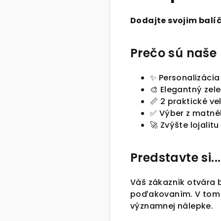
Dodajte svojim balí
Prečo sú naš
✨ Personalizácia
🎨 Elegantný zele
📏 2 praktické ve
✅ Výber z matné
🚀 Zvýšte lojali
Predstavte si...
Váš zákazník otvára 
poďakovaním. V tom m
významnej nálepke.