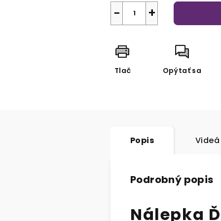
−
+
Tlač
Opýtať sa
Popis
Videá 
Podrobný popis
Nálepka 