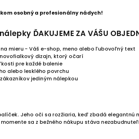
čkom osobný a profesionálny nádych!
e nálepky ĎAKUJEME ZA VÁŠU OBJED
 na mieru - Váš e-shop, meno alebo ľubovoľný text
novofialkový dizajn, ktorý očarí
ľkosti pre každé balenie
ho alebo lesklého povrchu
tu zákazníkov jediným nálepkou
balíček. Jeho oči sa rozžiaria, keď zbadá elegantn
omente sa z bežného nákupu stáva nezabudnuteľný z