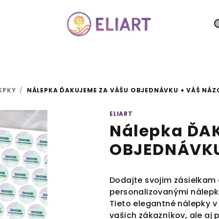
EPKY
/
NÁLEPKA ĎAKUJEME ZA VÁŠU OBJEDNÁVKU + VÁŠ NÁZ
ELIART
Nálepka ĎA
OBJEDNÁVKU
Dodajte svojim zásielkam
personalizovanými nálep
Tieto elegantné nálepky v
vašich zákazníkov, ale aj 