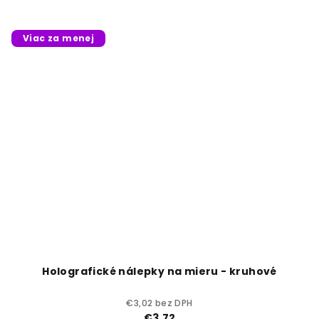
Viac za menej
Holografické nálepky na mieru - kruhové
€3,02 bez DPH
€3,72