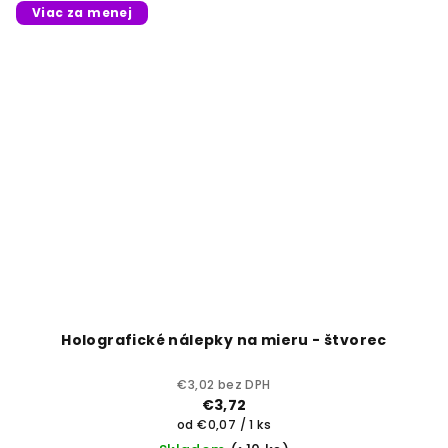
Viac za menej
Holografické nálepky na mieru - štvorec
€3,02 bez DPH
€3,72
Jednotková
od €0,07 / 1 ks
cena: