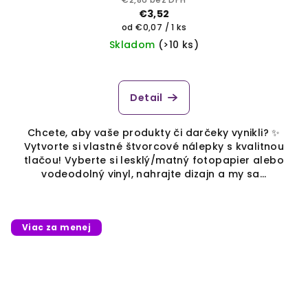
€3,52
Jednotková
od €0,07 / 1 ks
cena:
Skladom
(>10 ks)
Priemerné
hodnotenie
produktu
Detail
je
5,0
Chcete, aby vaše produkty či darčeky vynikli? ✨
z
Vytvorte si vlastné štvorcové nálepky s kvalitnou
5
tlačou! Vyberte si lesklý/matný fotopapier alebo
hviezdičiek.
vodeodolný vinyl, nahrajte dizajn a my sa...
Viac za menej