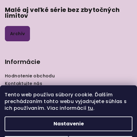
Malé aj veľké série bez zbytočných
limitov
Archív
Informácie
Hodnotenie obchodu
Kontaktujte nás
VOP
Tento web používa súbory cookie. Ďalším
GDPR
prechádzaním tohto webu vyjadrujete súhlas s
Zásady pre vrátenie tovaru
ich používaním. Viac informácií
tu
.
Moja objednávka
Nastavenie