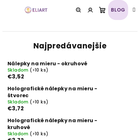
Prejsť
na
BLOG
obsah
Nákupný
Hľadať
Prihlásenie
košík
Najpredávanejšie
Nálepky na mieru - okruhové
Skladom
(>10 ks)
€3,52
Holografické nálepky na mieru -
štvorec
Skladom
(>10 ks)
€3,72
Holografické nálepky na mieru -
kruhové
Skladom
(>10 ks)