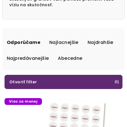
víziu na skutočnosť.
R
a
Odporúčame
Najlacnejšie
Najdrahšie
d
e
Najpredávanejšie
Abecedne
n
i
e
Otvoriť filter
p
V
r
Viac za menej
ý
o
p
d
i
u