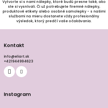
Vytvorte si s nami nálepky, ktoré budú presne také, ako
v
ste si vysnívali. Či už potrebujete firemné nálepky,
ý
produktové etikety alebo osobné samolepky - s našimi
p
službami na mieru dostanete vždy profesionálny
i
výsledok, ktorý predčí vaše očakávania.
s
Z
u
á
p
Kontakt
ä
info
@
eliart.sk
t
+421944994623
i
e
Instagram