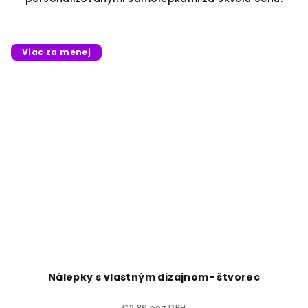
Viac za menej
Nálepky s vlastným dizajnom- štvorec
€2,86 bez DPH