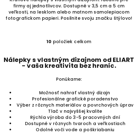
firmy aj jednotlivcov. Dostupné v 3,5 cm a 5 cm
veľkosti, na lesklom alebo matnom samolepiacom
fotografickom papieri. Posilnite svoju značku štýlovo!
10
položiek celkom
O
v
l
Nálepky s vlastným dizajnom od ELIART
- vaša kreativita bez hraníc.
á
d
a
Ponúkame:
c
Možnosť nahrať vlastný dizajn
i
Profesionálne grafické poradenstvo
e
Výber z rôznych materiálov a povrchových úprav
p
Tlač v najvyššej kvalite
r
Rýchla výroba do 3-5 pracovných dní
v
Dostupné v rôznych tvaroch a veľkostiach
k
Odolné voči vode a poškriabaniu
y