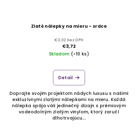
Zlaté nálepky na mieru - srdce
€3,02 bez DPH
€3,72
Skladom
(>10 ks)
Detail
Doprajte svojim projektom nádych luxusu s našimi
exkluzívnymi zlatými nálepkami na mieru. Každá
nálepka spája váš jedinečný dizajn s prémiovým
vodeodolným zlatým vinylom, ktorý zaručí
dlhotrvajúcu...