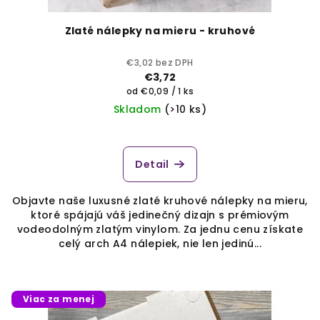
Zlaté nálepky na mieru - kruhové
€3,02 bez DPH
€3,72
Jednotková
od €0,09 / 1 ks
cena:
Skladom
(>10 ks)
Priemerné
hodnotenie
produktu
Detail
je
4,0
Objavte naše luxusné zlaté kruhové nálepky na mieru,
z
ktoré spájajú váš jedinečný dizajn s prémiovým
5
vodeodolným zlatým vinylom. Za jednu cenu získate
hviezdičiek.
celý arch A4 nálepiek, nie len jedinú...
Viac za menej