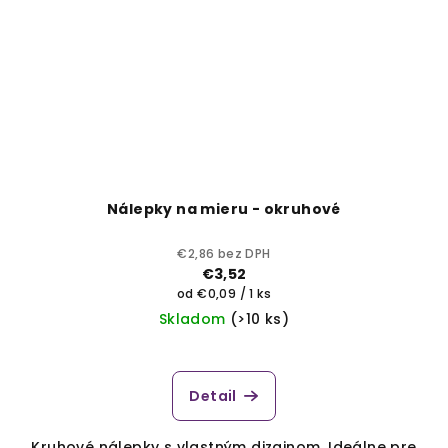
Nálepky na mieru - okruhové
€2,86 bez DPH
€3,52
Jednotková
od €0,09 / 1 ks
cena:
Skladom
(>10 ks)
Detail
Kruhové nálepky s vlastným dizajnom. Ideálne pre