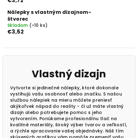
€3,72
Nálepky s vlastným dizajnom-
štvorec
Skladom
(>10 ks)
€3,52
Vlastný dizajn
Vytvorte si jedinečné nálepky, ktoré dokonale
vystihujú vašu osobnosť alebo značku. S našou
službou nálepiek na mieru môžete preniesť
akýkoľvek nápad do reality - či už máte vlastný
dizajn alebo potrebujete pomoc s jeho
vytvorením. Ponúkame profesionálnu tlač na
kvalitné materiály, široký výber tvarov a veľkostí,
a rýchle spracovanie vašej objednávky. Náš tím
skúsených grafikov vám pomôže premeniť vašu