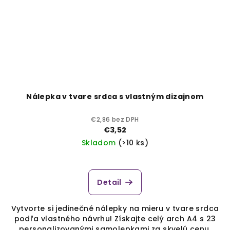
Nálepka v tvare srdca s vlastným dizajnom
€2,86 bez DPH
€3,52
Skladom
(>10 ks)
Detail
Vytvorte si jedinečné nálepky na mieru v tvare srdca
podľa vlastného návrhu! Získajte celý arch A4 s 23
personalizovanými samolepkami za skvelú cenu.