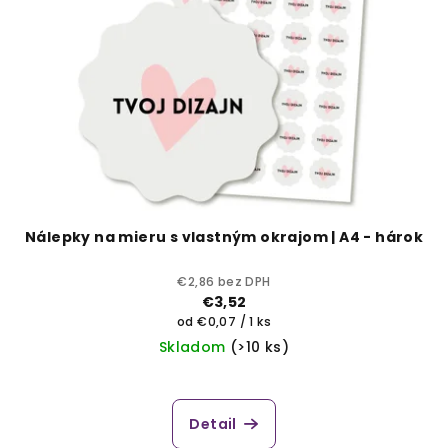
s
k
p
t
r
o
o
v
d
u
k
t
o
Nálepky na mieru s vlastným okrajom | A4 - hárok
v
€2,86 bez DPH
€3,52
Jednotková
od €0,07 / 1 ks
cena:
Skladom
(>10 ks)
Detail