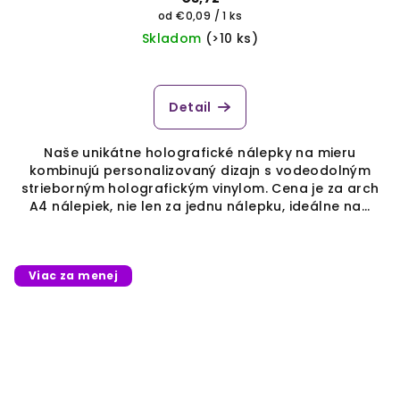
Jednotková
od €0,09 / 1 ks
cena:
Skladom
(>10 ks)
Detail
Naše unikátne holografické nálepky na mieru
kombinujú personalizovaný dizajn s vodeodolným
strieborným holografickým vinylom. Cena je za arch
A4 nálepiek, nie len za jednu nálepku, ideálne na...
Viac za menej