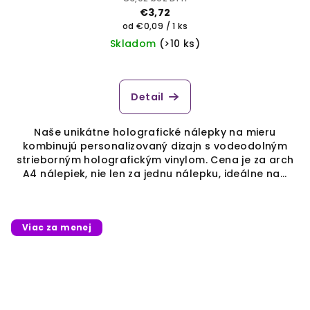
€3,72
Jednotková
od €0,09 / 1 ks
cena:
Skladom
(>10 ks)
Detail
Naše unikátne holografické nálepky na mieru
kombinujú personalizovaný dizajn s vodeodolným
strieborným holografickým vinylom. Cena je za arch
A4 nálepiek, nie len za jednu nálepku, ideálne na...
Viac za menej