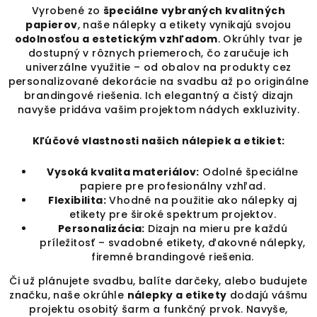
r
Vyrobené zo
špeciálne vybraných kvalitných
v
papierov
, naše nálepky a etikety vynikajú svojou
k
odolnosťou a estetickým vzhľadom
. Okrúhly tvar je
y
dostupný v rôznych priemeroch, čo zaručuje ich
v
univerzálne využitie – od obalov na produkty cez
personalizované dekorácie na svadbu až po originálne
ý
brandingové riešenia. Ich elegantný a čistý dizajn
p
navyše pridáva vašim projektom nádych exkluzivity.
i
s
Kľúčové vlastnosti našich nálepiek a etikiet:
u
Vysoká kvalita materiálov:
Odolné špeciálne
papiere pre profesionálny vzhľad.
Flexibilita:
Vhodné na použitie ako nálepky aj
etikety pre široké spektrum projektov.
Personalizácia:
Dizajn na mieru pre každú
príležitosť – svadobné etikety, ďakovné nálepky,
firemné brandingové riešenia.
Či už plánujete svadbu, balíte darčeky, alebo budujete
značku, naše okrúhle
nálepky a etikety
dodajú vášmu
projektu osobitý šarm a funkčný prvok. Navyše,