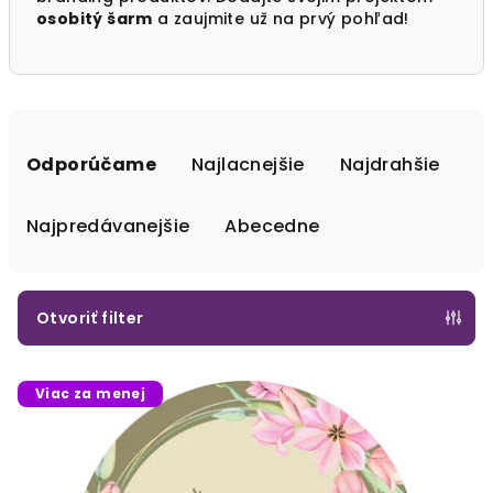
osobitý šarm
a zaujmite už na prvý pohľad!
R
a
Odporúčame
Najlacnejšie
Najdrahšie
d
e
Najpredávanejšie
Abecedne
n
i
e
Otvoriť filter
p
V
r
Viac za menej
ý
o
p
d
i
u