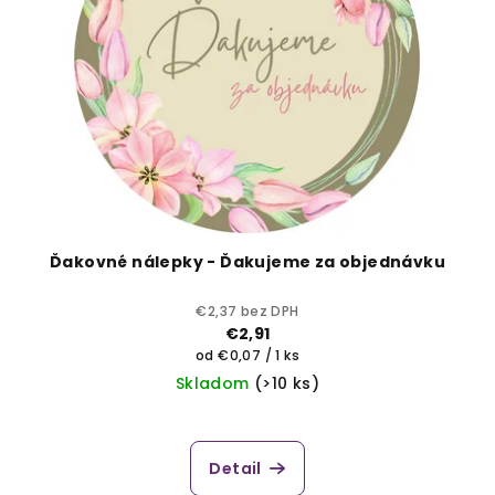
s
k
p
t
r
o
o
v
d
u
k
t
o
Ďakovné nálepky - Ďakujeme za objednávku
v
€2,37 bez DPH
€2,91
Jednotková
od €0,07 / 1 ks
cena:
Skladom
(>10 ks)
Detail