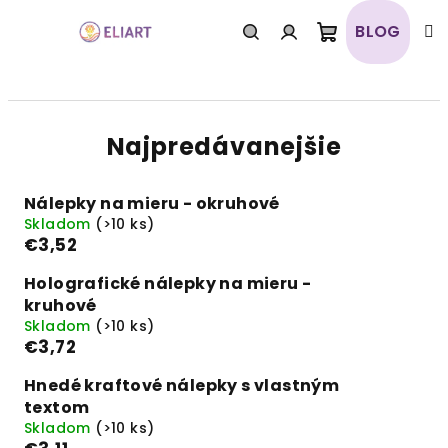
Prejsť
na
BLOG
obsah
Nákupný
Hľadať
Prihlásenie
košík
Najpredávanejšie
Nálepky na mieru - okruhové
Skladom
(>10 ks)
€3,52
Holografické nálepky na mieru -
kruhové
Skladom
(>10 ks)
€3,72
Hnedé kraftové nálepky s vlastným
textom
Skladom
(>10 ks)