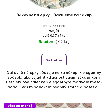
Ďakovné nálepky - Ďakujeme za nákup
€2,37 bez DPH
€2,91
Jednotková
od €0,07 / 1 ks
cena:
Skladom
(>10 ks)
Detail
Ďakovné nálepky ,,Ďakujeme za nákup' - elegantný
spôsob, ako vyjadriť vďačnosť vašim zákazníkom.
Tieto štýlové nálepky s elegantným motívom kvetov
dodajú vašim balíčkom osobitý šmrnc a potešia...
Viac za menej