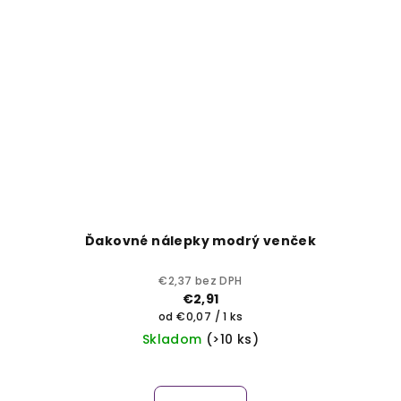
Ďakovné nálepky modrý venček
€2,37 bez DPH
€2,91
Jednotková
od €0,07 / 1 ks
cena:
Skladom
(>10 ks)