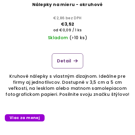
Nálepky na mieru - okruhové
€2,86 bez DPH
€3,52
Jednotková
od €0,09 / 1 ks
cena:
Skladom
(>10 ks)
Detail
Kruhové nálepky s vlastným dizajnom. Ideálne pre
firmy aj jednotlivcov. Dostupné v 3,5 cm a 5 cm
veľkosti, na lesklom alebo matnom samolepiacom
fotografickom papieri. Posilnite svoju značku štýlovo!
Viac za menej