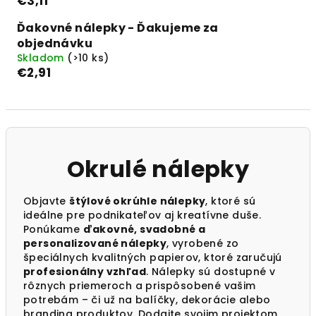
€3,11
Ďakovné nálepky - Ďakujeme za
objednávku
Skladom
(>10 ks)
€2,91
Okrulé nálepky
Objavte
štýlové okrúhle nálepky
, ktoré sú
ideálne pre podnikateľov aj kreatívne duše.
Ponúkame
ďakovné, svadobné a
personalizované nálepky
, vyrobené zo
špeciálnych kvalitných papierov, ktoré zaručujú
profesionálny vzhľad
. Nálepky sú dostupné v
rôznych priemeroch a prispôsobené vašim
potrebám – či už na balíčky, dekorácie alebo
branding produktov. Dodajte svojim projektom