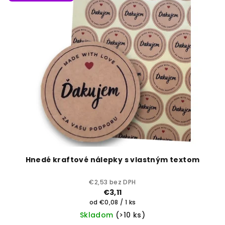
Hnedé kraftové nálepky s vlastným textom
€2,53 bez DPH
€3,11
Jednotková
od €0,08 / 1 ks
cena:
Skladom
(>10 ks)