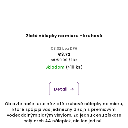
Zlaté nálepky na mieru - kruhové
€3,02 bez DPH
€3,72
Jednotková
od €0,09 / 1 ks
cena:
Skladom
(>10 ks)
Priemerné
hodnotenie
produktu
Detail
je
4,0
Objavte naše luxusné zlaté kruhové nálepky na mieru,
z
ktoré spájajú váš jedinečný dizajn s prémiovým
5
vodeodolným zlatým vinylom. Za jednu cenu získate
hviezdičiek.
celý arch A4 nálepiek, nie len jedinú...