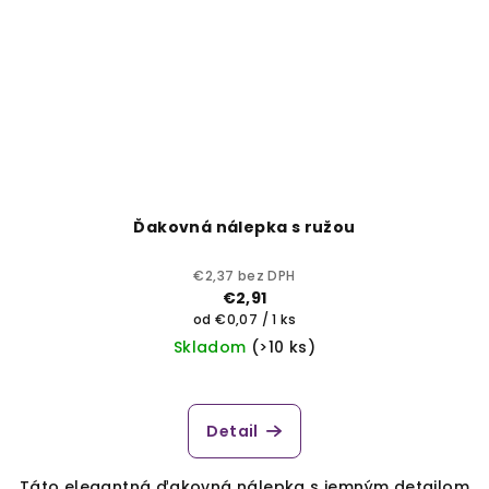
Ďakovná nálepka s ružou
€2,37 bez DPH
€2,91
Jednotková
od €0,07 / 1 ks
cena:
Skladom
(>10 ks)
Priemerné
hodnotenie
produktu
Detail
je
5,0
Táto elegantná ďakovná nálepka s jemným detailom