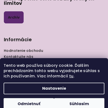
limitov
Archív
Informácie
Hodnotenie obchodu
Kontaktujte nás
VOP
Tento web používa súbory cookie. Ďalším
GDPR
prechádzaním tohto webu vyjadrujete súhlas s
Zásady pre vrátenie tovaru
ich používaním. Viac informácií
tu
.
Moja objednávka
Nastavenie
Copyright 2026
ELIART.sk
. Všetky práva vyhradené.
Odmietnuť
Súhlasím