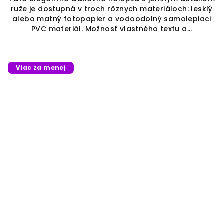
z
ruže je dostupná v troch rôznych materiáloch: lesklý
5
alebo matný fotopapier a vodoodolný samolepiaci
hviezdičiek.
PVC materiál. Možnosť vlastného textu a...
Viac za menej