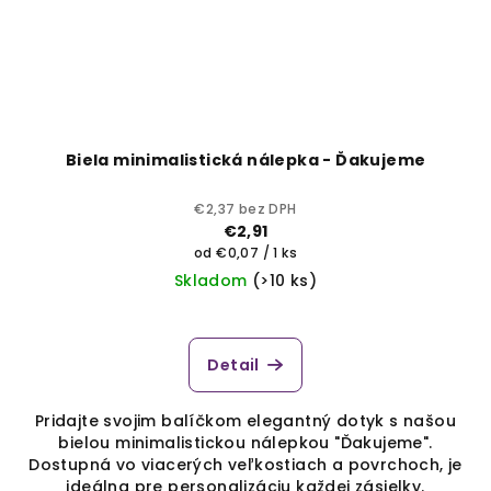
Biela minimalistická nálepka - Ďakujeme
€2,37 bez DPH
€2,91
Jednotková
od €0,07 / 1 ks
cena:
Skladom
(>10 ks)
Detail
Pridajte svojim balíčkom elegantný dotyk s našou
bielou minimalistickou nálepkou "Ďakujeme".
Dostupná vo viacerých veľkostiach a povrchoch, je
ideálna pre personalizáciu každej zásielky.