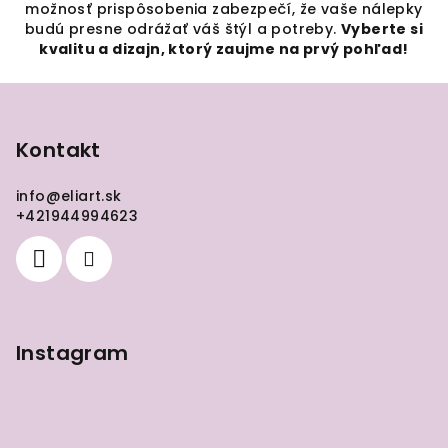
možnosť prispôsobenia zabezpečí, že vaše nálepky
budú presne odrážať váš štýl a potreby.
Vyberte si
kvalitu a dizajn, ktorý zaujme na prvý pohľad!
Z
á
p
Kontakt
ä
info
@
eliart.sk
t
+421944994623
i
e
Instagram