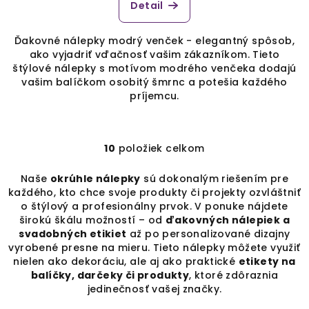
Detail
Ďakovné nálepky modrý venček - elegantný spôsob,
ako vyjadriť vďačnosť vašim zákazníkom. Tieto
štýlové nálepky s motívom modrého venčeka dodajú
vašim balíčkom osobitý šmrnc a potešia každého
príjemcu.
10
položiek celkom
O
v
Naše
okrúhle nálepky
sú dokonalým riešením pre
l
každého, kto chce svoje produkty či projekty ozvláštniť
á
o štýlový a profesionálny prvok. V ponuke nájdete
d
širokú škálu možností – od
ďakovných nálepiek a
a
svadobných etikiet
až po personalizované dizajny
c
vyrobené presne na mieru. Tieto nálepky môžete využiť
nielen ako dekoráciu, ale aj ako praktické
etikety na
i
balíčky, darčeky či produkty
, ktoré zdôraznia
e
jedinečnosť vašej značky.
p