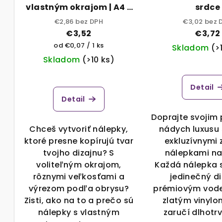
vlastným okrajom | A4 -
srdce
o
r
hárok
€2,86 bez DPH
€3,02 bez 
d
o
€3,52
€3,72
Jednotková
od €0,07 / 1 ks
u
Skladom
(>
d
cena:
Skladom
(>10 ks)
k
u
t
Detail
k
Detail
o
t
Doprajte svojim
v
o
Chceš vytvoriť nálepky,
nádych luxusu 
ktoré presne kopírujú tvar
exkluzívnymi 
v
tvojho dizajnu? S
nálepkami na
voliteľným okrajom,
Každá nálepka 
rôznymi veľkosťami a
jedinečný di
výrezom podľa obrysu?
prémiovým vod
Zisti, ako na to a prečo sú
zlatým vinylo
nálepky s vlastným
zaručí dlhotrv