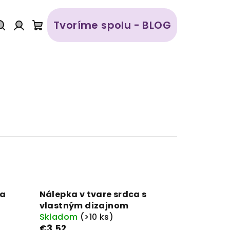
Tvoríme spolu - BLOG
Hľadať
Prihlásenie
Nákupný
košík
na
Nálepka v tvare srdca s
vlastným dizajnom
Skladom
(>10 ks)
€3,52