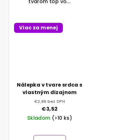
tvarom top vo...
Viac za menej
Nálepka v tvare srdca s
vlastným dizajnom
€2,86 bez DPH
€3,52
Skladom
(>10 ks)