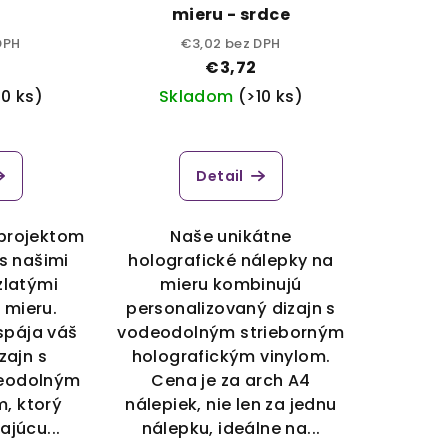
mieru - srdce
DPH
€3,02 bez DPH
€3,72
10 ks)
Skladom
(>10 ks)
Detail
 projektom
Naše unikátne
s našimi
holografické nálepky na
zlatými
mieru kombinujú
 mieru.
personalizovaný dizajn s
spája váš
vodeodolným strieborným
zajn s
holografickým vinylom.
eodolným
Cena je za arch A4
m, ktorý
nálepiek, nie len za jednu
ajúcu...
nálepku, ideálne na...