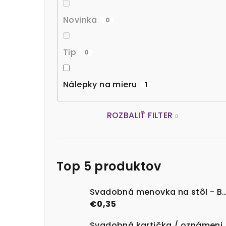
Novinka
0
Tip
0
Nálepky na mieru
1
ROZBALIŤ FILTER
Top 5 produktov
Svadobná menovka na stôl - B
€0,35
Svadobná kartička / oznámenie na mieru – tlač 