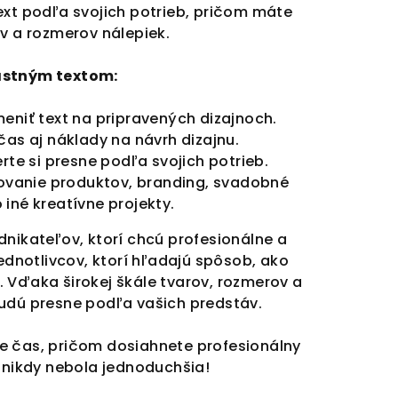
ext podľa svojich potrieb, pričom máte
v a rozmerov nálepiek.
astným textom:
eniť text na pripravených dizajnoch.
čas aj náklady na návrh dizajnu.
te si presne podľa svojich potrieb.
ovanie produktov, branding, svadobné
iné kreatívne projekty.
dnikateľov, ktorí chcú profesionálne a
jednotlivcov, ktorí hľadajú spôsob, ako
 Vďaka širokej škále tvarov, rozmerov a
budú presne podľa vašich predstáv.
te čas, pričom dosiahnete profesionálny
a nikdy nebola jednoduchšia!