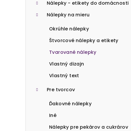
ý
Nálepky - etikety do domácnosti
p
Nálepky na mieru
a
Okrúhle nálepky
n
Štvorcové nálepky a etikety
e
Tvarované nálepky
l
Vlastný dizajn
Vlastný text
Pre tvorcov
Ďakovné nálepky
Iné
Nálepky pre pekárov a cukrárov