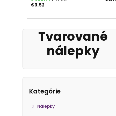
€3,52
Tvarované
nálepky
B
o
Kategórie
Preskočiť
kategórie
č
Nálepky
n