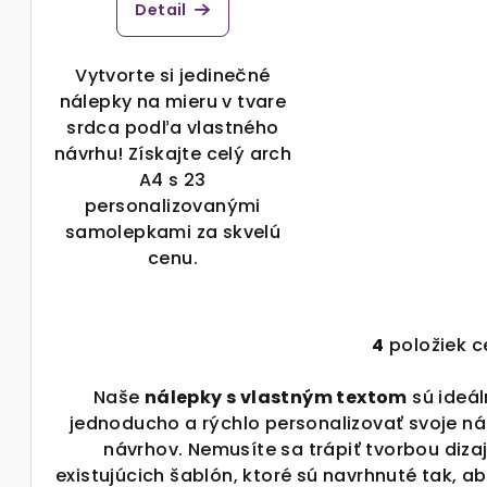
Detail
Vytvorte si jedinečné
nálepky na mieru v tvare
srdca podľa vlastného
návrhu! Získajte celý arch
A4 s 23
personalizovanými
samolepkami za skvelú
cenu.
4
položiek 
O
v
Naše
nálepky s vlastným textom
sú ideál
l
jednoducho a rýchlo personalizovať svoje ná
á
návrhov. Nemusíte sa trápiť tvorbou dizaj
d
existujúcich šablón, ktoré sú navrhnuté tak, aby