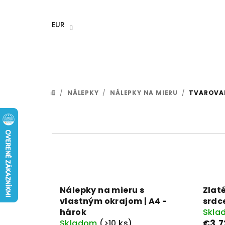
Prejsť
na
EUR
obsah
/
NÁLEPKY
/
NÁLEPKY NA MIERU
/
TVAROVA
DOMOV
Nálepky na mieru s
Zlat
vlastným okrajom | A4 -
srdc
hárok
Skl
Skladom
(>10 ks)
€3,7