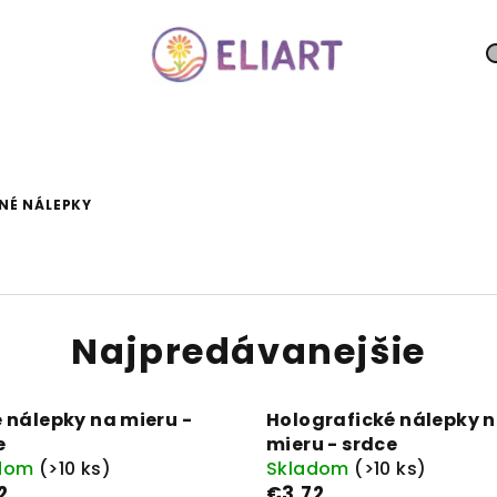
NÉ NÁLEPKY
Najpredávanejšie
é nálepky na mieru -
Holografické nálepky 
e
mieru - srdce
adom
(>10 ks)
Skladom
(>10 ks)
2
€3,72