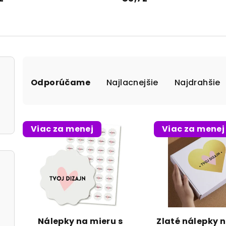
R
Odporúčame
Najlacnejšie
Najdrahšie
a
d
e
V
Viac za menej
Viac za menej
n
ý
i
p
e
i
p
s
r
p
Nálepky na mieru s
Zlaté nálepky n