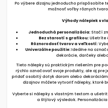
Po výbere dizajnu jednoducho prispôsobíte t
a
možnosť voľby rôznych tvaro
c
i
Výhody nálepiek s vl
e
p
Jednoduchá personalizácia:
Stačí zm
r
Bez starostí s grafikou:
Ušetríte 
Rôznorodosť tvarov a veľkostí:
Vyber
v
Univerzálne použitie:
Ideálne na označ
k
dekorácie, darčeky alebo 
y
v
Tieto nálepky sú praktickým riešením pre po
rýchlo označovať svoje produkty, ale aj pre 
ý
pridať osobitý dotyk darom alebo dekoráciám.
p
dizajnov môžete vytvoriť nálepky, ktoré 
i
s
Vyberte si nálepky s vlastným textom a ušetri
u
a štýlový výsledok. Personalizáci