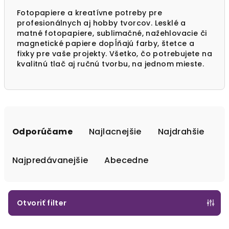
Fotopapiere a kreatívne potreby pre
profesionálnych aj hobby tvorcov. Lesklé a
matné fotopapiere, sublimačné, nažehlovacie či
magnetické papiere dopĺňajú farby, štetce a
fixky pre vaše projekty. Všetko, čo potrebujete na
kvalitnú tlač aj ručnú tvorbu, na jednom mieste.
R
a
Odporúčame
Najlacnejšie
Najdrahšie
d
e
Najpredávanejšie
Abecedne
n
i
e
Otvoriť filter
p