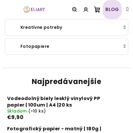
Prejsť
na
BLOG
obsah
Nákupný
Hľadať
Prihlásenie
Kreatívne potreby
košík
Fotopapiere
Najpredávanejšie
Vodeodolný biely lesklý vinylový PP
papier | 100um | A4 |20 ks
Skladom
(>10 ks)
€9,90
Fotografický papier - matný | 180g |