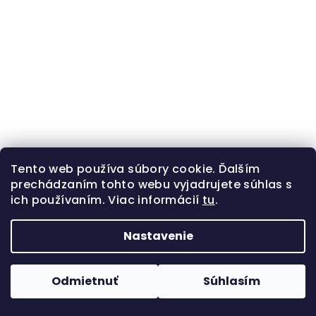
Tento web používa súbory cookie. Ďalším
prechádzaním tohto webu vyjadrujete súhlas s
ich používaním. Viac informácií
tu
.
Vyprateľné fixky na textil 6 ks | Kreatívne tvorenie
Nastavenie
€3,23 bez DPH
€3,97
Odmietnuť
Súhlasím
Jednotková
€0,66 / 1 ks
cena:
Skladom
(8 ks)