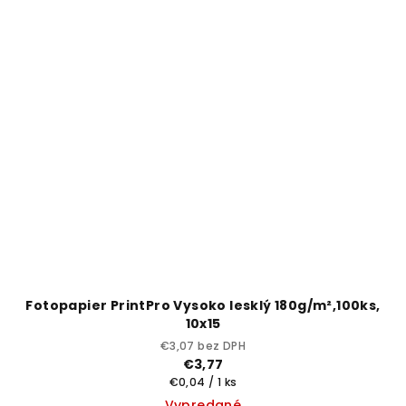
Fotopapier PrintPro Vysoko lesklý 180g/m²,100ks,
10x15
€3,07 bez DPH
€3,77
Jednotková
€0,04 / 1 ks
cena:
Vypredané