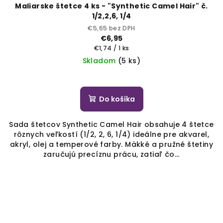
Maliarske štetce 4 ks - "Synthetic Camel Hair" č.
1/2,2,6, 1/4
€5,65 bez DPH
€6,95
Jednotková
€1,74 / 1 ks
cena:
Skladom
(5 ks)
Do košíka
Sada štetcov Synthetic Camel Hair obsahuje 4 štetce
rôznych veľkostí (1/2, 2, 6, 1/4) ideálne pre akvarel,
akryl, olej a temperové farby. Mäkké a pružné štetiny
zaručujú precíznu prácu, zatiaľ čo...