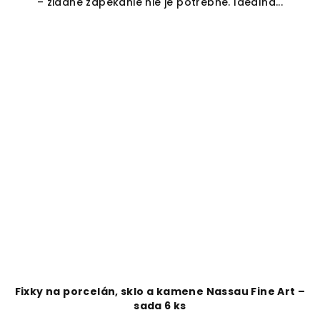
– žiadne zapekanie nie je potrebné. Ideálna...
Fixky na porcelán, sklo a kamene Nassau Fine Art –
sada 6 ks