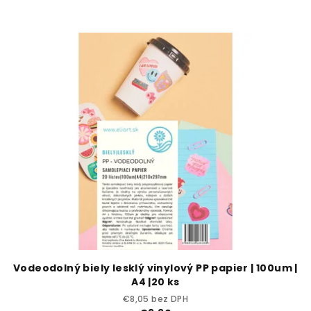
Vodeodolný biely lesklý vinylový PP papier | 100um |
A4 |20 ks
€8,05 bez DPH