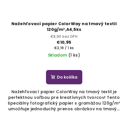
Nažehľovací papier ColorWay na tmavý textil
120g/m²,A4,5ks
€8,90 bez DPH
€10,95
Jednotková
€2,19 / 1 ks
cena:
Skladom
(1 ks)
Do košíka
Nažehľovací papier ColorWay na tmavý textil je
perfektnou voľbou pre kreatívnych tvorcov! Tento
špeciálny fotografický papier s gramážou 120g/m²
umožňuje jednoduchý prenos obrázkov na tmavý...