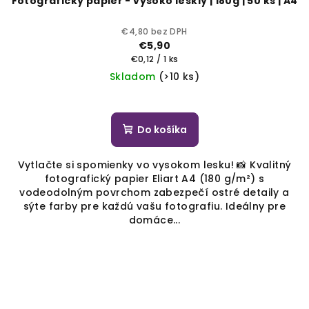
Fotografický papier - vysoko lesklý | 180g | 50 ks | A4
€4,80 bez DPH
€5,90
Jednotková
€0,12 / 1 ks
cena:
Skladom
(>10 ks)
Do košíka
Vytlačte si spomienky vo vysokom lesku! 📸 Kvalitný
fotografický papier Eliart A4 (180 g/m²) s
vodeodolným povrchom zabezpečí ostré detaily a
sýte farby pre každú vašu fotografiu. Ideálny pre
domáce...