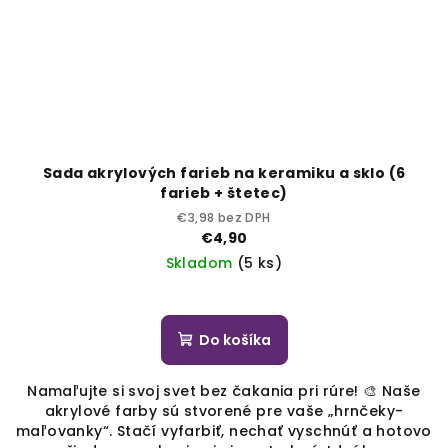
Sada akrylových farieb na keramiku a sklo (6
farieb + štetec)
€3,98 bez DPH
€4,90
Skladom
(5 ks)
Do košíka
Namaľujte si svoj svet bez čakania pri rúre! 🎨 Naše
akrylové farby sú stvorené pre vaše „hrnčeky-
maľovanky“. Stačí vyfarbiť, nechať vyschnúť a hotovo