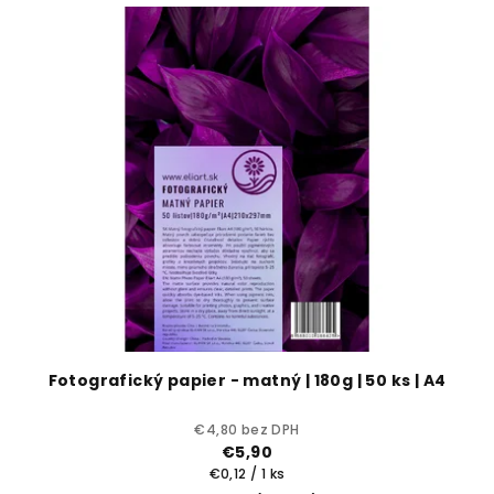
V
r
ý
o
p
d
i
u
s
k
p
t
r
o
o
v
d
u
k
t
o
Fotografický papier - matný | 180g | 50 ks | A4
v
€4,80 bez DPH
€5,90
Jednotková
€0,12 / 1 ks