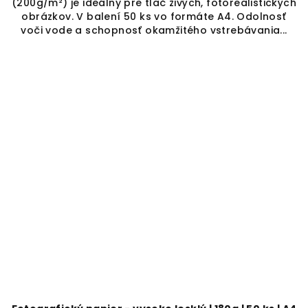
(200g/m²) je ideálny pre tlač živých, fotorealistických
obrázkov. V balení 50 ks vo formáte A4. Odolnosť
voči vode a schopnosť okamžitého vstrebávania...