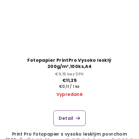
Fotopapier PrintPro Vysoko lesklý
200g/m²,100ks,A4
€9,15 bez DPH
€11,25
Jednotková
€0,11 / 1 ks
cena:
Vypredané
Detail
Print Pro Fotopapier s vysoko lesklým povrchom