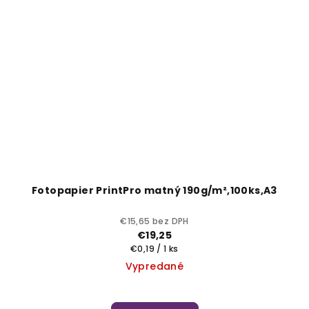
Fotopapier PrintPro matný 190g/m²,100ks,A3
€15,65 bez DPH
€19,25
Jednotková
€0,19 / 1 ks
cena:
Vypredané