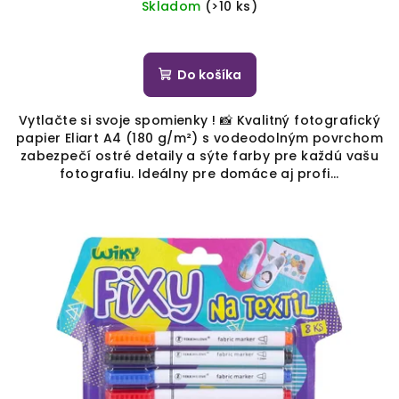
cena:
Skladom
(>10 ks)
Do košíka
Vytlačte si svoje spomienky ! 📸 Kvalitný fotografický
papier Eliart A4 (180 g/m²) s vodeodolným povrchom
zabezpečí ostré detaily a sýte farby pre každú vašu
fotografiu. Ideálny pre domáce aj profi...