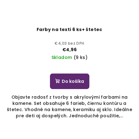
Farby na texti 6 ks+ štetec
€4,03 bez DPH
€4,96
Skladom
(9 ks)
Do košíka
Objavte radosť z tvorby s akrylovými farbami na
kamene. Set obsahuje 6 farieb, čiernu kontúru a
štetec. Vhodné na kamene, keramiku aj sklo. Ideálne
pre deti aj dospelých. Jednoduché použitie,...