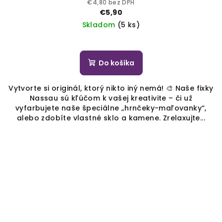
€4,80 bez DPH
€5,90
Skladom
(5 ks)
Do košíka
Vytvorte si originál, ktorý nikto iný nemá! 🎨 Naše fixky
Nassau sú kľúčom k vašej kreativite – či už
vyfarbujete naše špeciálne „hrnčeky-maľovanky“,
alebo zdobíte vlastné sklo a kamene. Zrelaxujte...