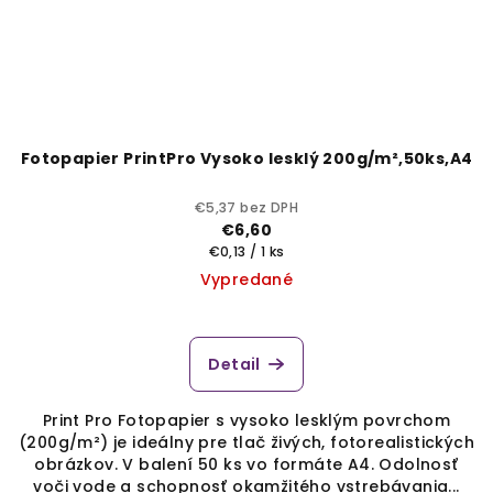
Fotopapier PrintPro Vysoko lesklý 200g/m²,50ks,A4
€5,37 bez DPH
€6,60
Jednotková
€0,13 / 1 ks
cena:
Vypredané
Detail
Print Pro Fotopapier s vysoko lesklým povrchom
(200g/m²) je ideálny pre tlač živých, fotorealistických
obrázkov. V balení 50 ks vo formáte A4. Odolnosť
voči vode a schopnosť okamžitého vstrebávania...