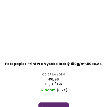
Fotopapier PrintPro Vysoko lesklý 180g/m²,50ks,A4
€5,67 bez DPH
€6,98
Jednotková
€0,14 / 1 ks
cena:
Skladom
(8 ks)