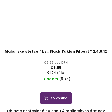
Maliarske štetce 4ks ,,Black Taklon Filbert " 2,4,8,12
€5,65 bez DPH
€6,95
Jednotková
€1,74 / 1 ks
cena:
Skladom
(5 ks)
Do košíka
Objavte profesionálnu sadu 4 maliarskych štetcov