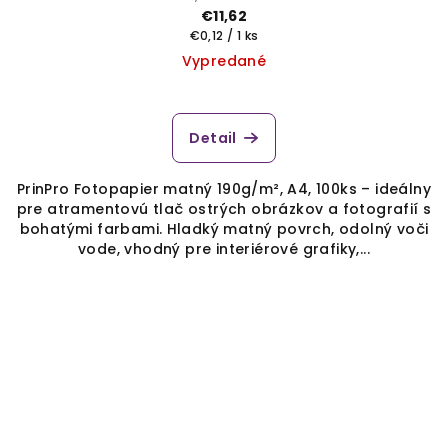
€11,62
Jednotková
€0,12 / 1 ks
cena:
Vypredané
Detail
PrinPro Fotopapier matný 190g/m², A4, 100ks – ideálny
pre atramentovú tlač ostrých obrázkov a fotografií s
bohatými farbami. Hladký matný povrch, odolný voči
vode, vhodný pre interiérové grafiky,...