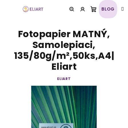
Prejsť
na
BLOG
obsah
Nákupný
Hľadať
Prihlásenie
Fotopapier MATNÝ,
košík
Samolepiaci,
135/80g/m²,50ks,A4|
Eliart
ELIART