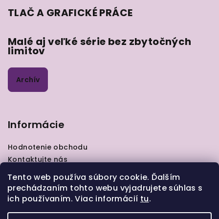
TLAČ A GRAFICKÉ PRÁCE
Malé aj veľké série bez zbytočných
limitov
Archív
Informácie
Hodnotenie obchodu
Kontaktujte nás
VOP
Tento web používa súbory cookie. Ďalším
GDPR
prechádzaním tohto webu vyjadrujete súhlas s
Zásady pre vrátenie tovaru
ich používaním. Viac informácií
tu
.
Moja objednávka