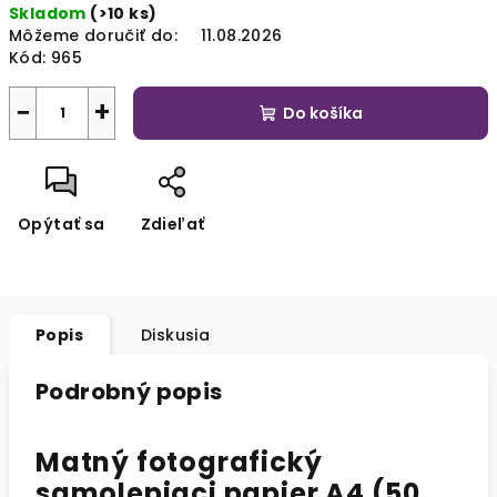
Skladom
(>10 ks)
cena:
Môžeme doručiť do:
11.08.2026
Kód:
965
−
+
Do košíka
Opýtať sa
Zdieľať
Popis
Diskusia
Podrobný popis
Matný fotografický
samolepiaci papier A4 (50