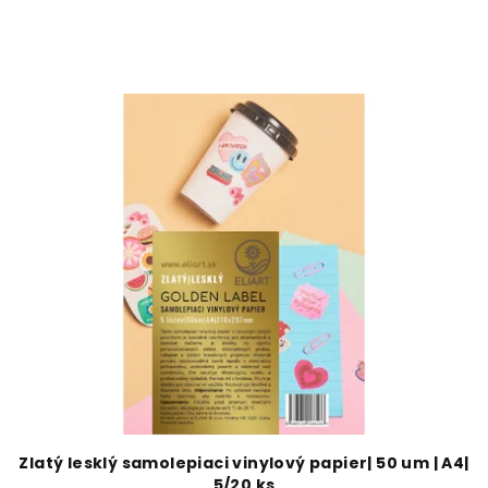
Zlatý lesklý samolepiaci vinylový papier| 50 um | A4|
5/20 ks