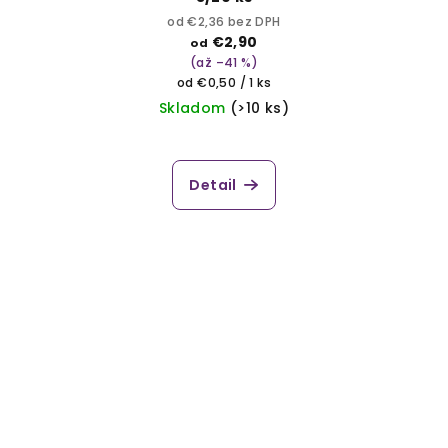
od €2,36 bez DPH
€2,90
od
(až –41 %)
Jednotková
od €0,50 / 1 ks
cena:
Skladom
(>10 ks)
Detail