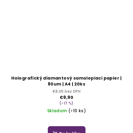
Holografický diamantový samolepiaci papier |
80um | A4 | 20ks
€8,05 bez DPH
€9,90
(–17 %)
Skladom
(>10 ks)