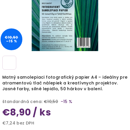
€10,50
–15 %
Matný samolepiaci fotografický papier A4 – ideálny pre
atramentovú tlač nálepiek a kreatívnych projektov.
Jasné farby, silné lepidlo, 50 hárkov v balení.
štandardná cena:
€10,50
–15 %
€8,90
/ ks
€7,24 bez DPH
Jednotková