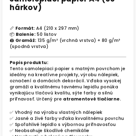
hárkov)
📏
Formát:
A4 (210 x 297 mm)
📦
Balenie:
50 listov
🖨️
Gramáž:
135 g/m² (vrchná vrstva) + 80 g/m²
(spodná vrstva)
Popis produktu:
Tento samolepiaci papier s matným povrchom je
ideálny na kreatívne projekty, výrobu nálepiek,
označení a domácich dekorácií. Vďaka vysokej
gramáži a kvalitnému tavnému lepidlu ponúka
vynikajúcu tlačovú kvalitu, sýte farby a silnú
priľnavosť. Určený pre
atramentové tlačiarne
.
✅ Vhodný na výrobu vlastných nálepiek
✅ Jasné a živé farby vďaka kvvalitnému povrchu
✅ Spoľahlivé lepidlo s výbornou priľnavosťou
✅ Neobsahuje škodlivé chemikálie