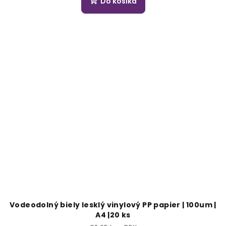
Do košíka
Vodeodolný biely lesklý vinylový PP papier | 100um |
A4 |20 ks