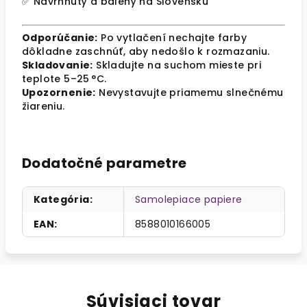
✅ Navrhnutý a balený na Slovensku
Odporúčanie:
Po vytlačení nechajte farby
dôkladne zaschnúť, aby nedošlo k rozmazaniu.
Skladovanie:
Skladujte na suchom mieste pri
teplote 5–25 °C.
Upozornenie:
Nevystavujte priamemu slnečnému
žiareniu.
Dodatočné parametre
Kategória
:
Samolepiace papiere
EAN
:
8588010166005
Súvisiaci tovar