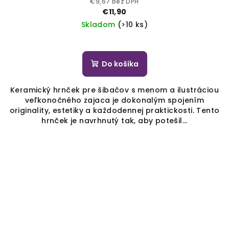
€9,67 bez DPH
€11,90
Skladom
(>10 ks)
Do košíka
Keramický hrnček pre šibačov s menom a ilustráciou
veľkonočného zajaca je dokonalým spojením
originality, estetiky a každodennej praktickosti. Tento
hrnček je navrhnutý tak, aby potešil...