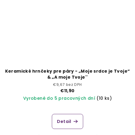
Keramické hrnčeky pre páry - „Moje srdce je Tvoje“
& „A moje Tvoje''
€9,67 bez DPH
€11,90
Vyrobené do 5 pracovných dní
(10 ks)
Detail