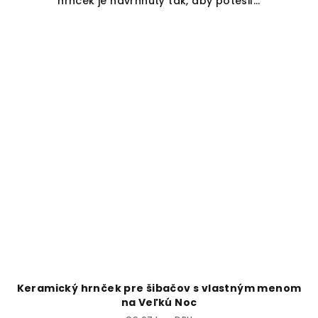
hrnček je navrhnutý tak, aby potešil...
Keramický hrnček pre šibačov s vlastným menom
na Veľkú Noc