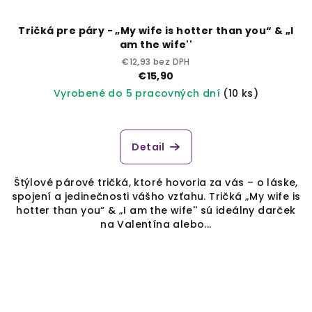
Tričká pre páry - „My wife is hotter than you“ & „I
am the wife''
€12,93 bez DPH
€15,90
Vyrobené do 5 pracovných dní
(10 ks)
Detail
Štýlové párové tričká, ktoré hovoria za vás – o láske,
spojení a jedinečnosti vášho vzťahu. Tričká „My wife is
hotter than you“ & „I am the wife'' sú ideálny darček
na Valentína alebo...