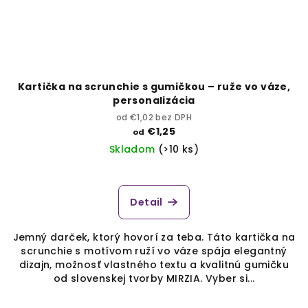
Kartička na scrunchie s gumičkou – ruže vo váze,
personalizácia
od €1,02 bez DPH
€1,25
od
Skladom
(>10 ks)
Detail
Jemný darček, ktorý hovorí za teba. Táto kartička na
scrunchie s motívom ruží vo váze spája elegantný
dizajn, možnosť vlastného textu a kvalitnú gumičku
od slovenskej tvorby MIRZIA. Vyber si...