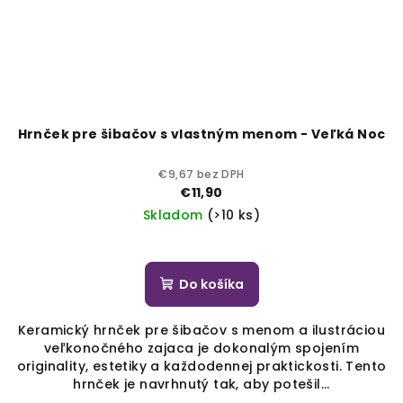
Hrnček pre šibačov s vlastným menom - Veľká Noc
€9,67 bez DPH
€11,90
Skladom
(>10 ks)
Do košíka
Keramický hrnček pre šibačov s menom a ilustráciou
veľkonočného zajaca je dokonalým spojením
originality, estetiky a každodennej praktickosti. Tento
hrnček je navrhnutý tak, aby potešil...