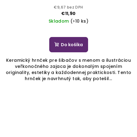
€9,67 bez DPH
€11,90
Skladom
(>10 ks)
Do košíka
Keramický hrnček pre šibačov s menom a ilustráciou
veľkonočného zajaca je dokonalým spojením
originality, estetiky a každodennej praktickosti. Tento
hrnček je navrhnutý tak, aby potešil...