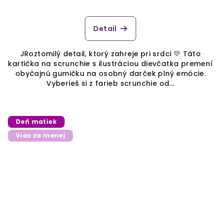
Detail
JRoztomilý detail, ktorý zahreje pri srdci 💛 Táto
kartička na scrunchie s ilustráciou dievčatka premení
obyčajnú gumičku na osobný darček plný emócie.
Vyberieš si z farieb scrunchie od...
Deň matiek
Viac za menej