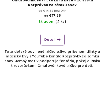
Omaľovánkové tričko LILI & EJVA – zo sveta
Rozprávok zo zámku snov
od €14,52 bez DPH
€17,86
od
Skladom
(4 ks)
Detail
Toto detské bavlnené tričko ožíva príbehom Lilinky a
mačičky Ejvy z YouTube kanála Rozprávky zo zámku
snov. Jemný motív podporuje fantáziu, pokoj a lásku
k rozprávkam. Omaľovánkové tričko pre deti...