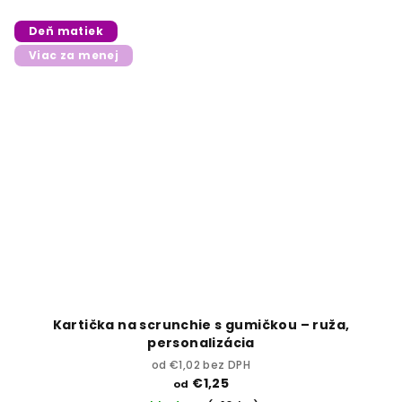
Deň matiek
Viac za menej
Kartička na scrunchie s gumičkou – ruža,
personalizácia
od €1,02 bez DPH
€1,25
od