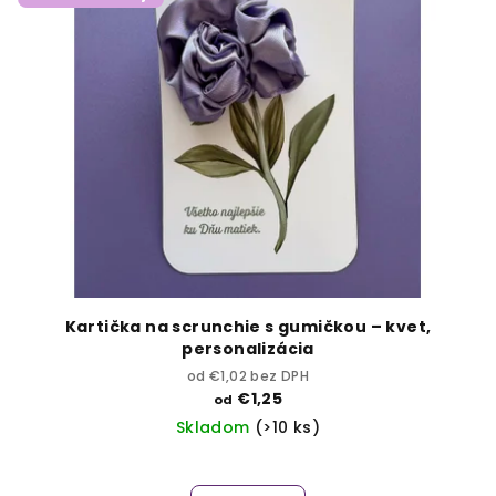
p
d
i
u
s
k
p
t
r
o
o
v
d
u
k
t
o
Kartička na scrunchie s gumičkou – kvet,
v
personalizácia
od €1,02 bez DPH
€1,25
od
Skladom
(>10 ks)