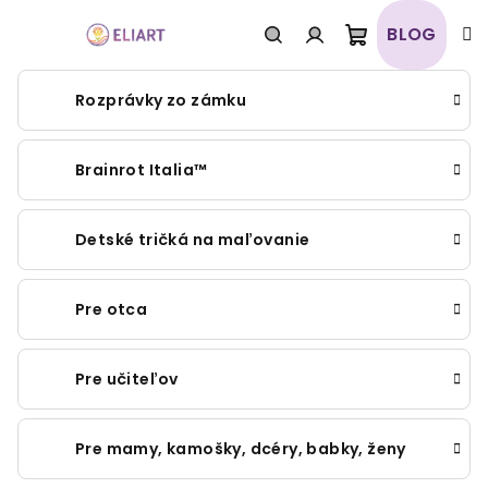
Prejsť
na
BLOG
obsah
Nákupný
Hľadať
Prihlásenie
Rozprávky zo zámku
košík
Brainrot Italia™
Detské tričká na maľovanie
Pre otca
Pre učiteľov
Pre mamy, kamošky, dcéry, babky, ženy