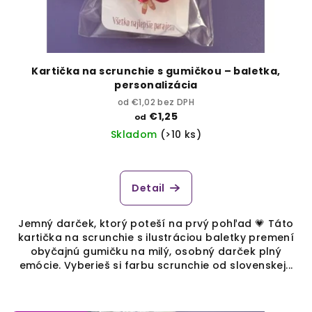
Kartička na scrunchie s gumičkou – baletka,
personalizácia
od €1,02 bez DPH
€1,25
od
Skladom
(>10 ks)
Detail
Jemný darček, ktorý poteší na prvý pohľad 💗 Táto
kartička na scrunchie s ilustráciou baletky premení
obyčajnú gumičku na milý, osobný darček plný
emócie. Vyberieš si farbu scrunchie od slovenskej...