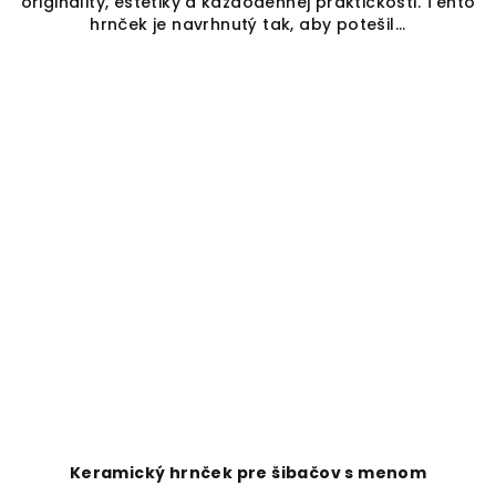
originality, estetiky a každodennej praktickosti. Tento
hrnček je navrhnutý tak, aby potešil...
Keramický hrnček pre šibačov s menom