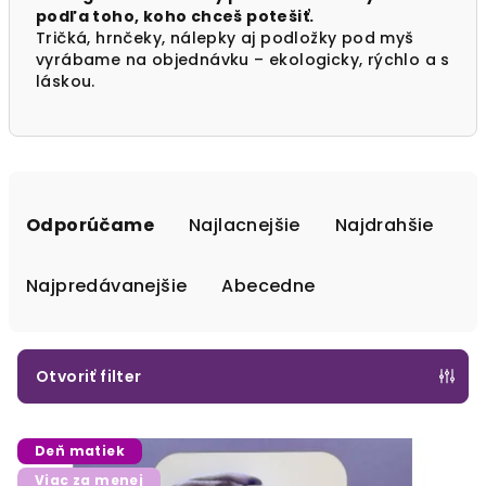
podľa toho, koho chceš potešiť.
Tričká, hrnčeky, nálepky aj podložky pod myš
vyrábame na objednávku – ekologicky, rýchlo a s
láskou.
R
a
Odporúčame
Najlacnejšie
Najdrahšie
d
e
Najpredávanejšie
Abecedne
n
i
e
Otvoriť filter
p
V
r
Deň matiek
ý
o
Viac za menej