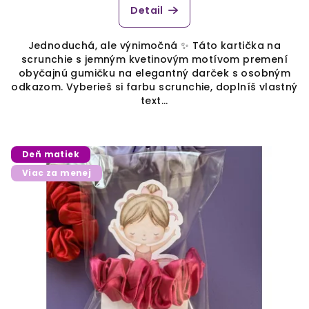
Detail
Jednoduchá, ale výnimočná ✨ Táto kartička na
scrunchie s jemným kvetinovým motívom premení
obyčajnú gumičku na elegantný darček s osobným
odkazom. Vyberieš si farbu scrunchie, doplníš vlastný
text...
Deň matiek
Viac za menej