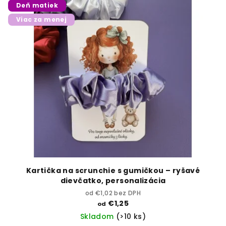
Deň matiek
Viac za menej
Kartička na scrunchie s gumičkou – ryšavé
dievčatko, personalizácia
od €1,02 bez DPH
€1,25
od
Skladom
(>10 ks)