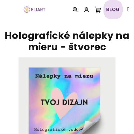
Prejsť
na
BLOG
obsah
Nákupný
Hľadať
Prihlásenie
Holografické nálepky na
košík
mieru - štvorec