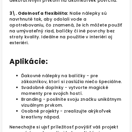
dekoratívnym prvkom na akomkoľvek povrchu.
3\. Odolnosť a flexibilita:
Naše nálepky sú
navrhnuté tak, aby odolali vode a
opotrebovaniu, čo znamená, že ich môžete použiť
na umývateľný riad, balíčky či iné povrchy bez
straty kvality. Ideálne na použitie v interiéri aj
exteriéri.
Aplikácie:
Ďakovné nálepky na balíčky - pre
zákazníkov, ktorí si zaslúžia niečo špeciálne.
Svadobné doplnky - vytvorte magické
momenty pre svojich hostí.
Branding - posilnite svoju značku unikátnym
vizuálnym prvkom.
Osobné projekty - zrealizujte akýkoľvek
kreatívny nápad.
Nenechajte si ujsť príležitosť povýšiť váš projekt