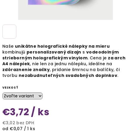
Naše
unikátne holografické nálepky na mieru
kombinujú
personalizovaný dizajn
s
vodeodolným
strieborným holografickým vinylom
. Cena je
za arch
A4 nálepiek
, nie len za jednu nálepku, ideálne na
zdôraznenie značky
, pridanie šmrncu na balíčky, či
tvorbu
nezabudnuteľných svadobných doplnkov
.
VEĽKOSŤ
€3,72
/ ks
€3,02 bez DPH
Jednotková
od €0,07 / 1 ks