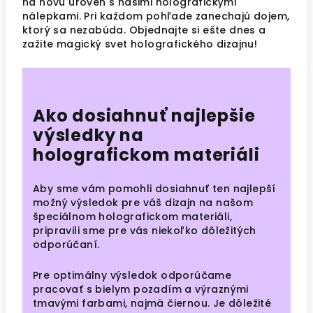
na novú úroveň s našimi holografickými
nálepkami. Pri každom pohľade zanechajú dojem,
ktorý sa nezabúda. Objednajte si ešte dnes a
zažite magický svet holografického dizajnu!
Ako dosiahnuť najlepšie
výsledky na
holografickom materiáli
Aby sme vám pomohli dosiahnuť ten najlepší
možný výsledok pre váš dizajn na našom
špeciálnom holografickom materiáli,
pripravili sme pre vás niekoľko dôležitých
odporúčaní.
Pre optimálny výsledok odporúčame
pracovať s bielym pozadím a výraznými
tmavými farbami, najmä čiernou. Je dôležité