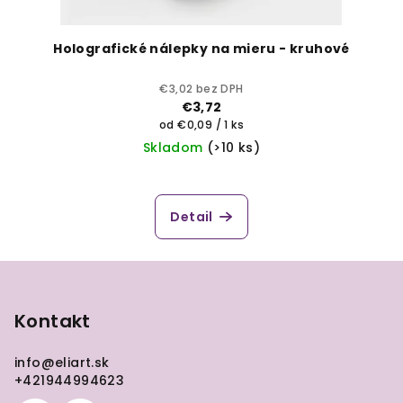
Holografické nálepky na mieru - kruhové
€3,02 bez DPH
€3,72
Jednotková
od €0,09 / 1 ks
cena:
Skladom
(>10 ks)
Detail
Z
á
p
Kontakt
ä
info
@
eliart.sk
t
+421944994623
i