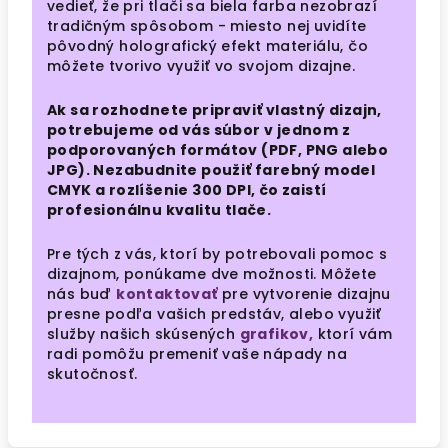
vedieť, že pri tlači sa biela farba nezobrazí
tradičným spôsobom - miesto nej uvidíte
pôvodný holografický efekt materiálu, čo
môžete tvorivo využiť vo svojom dizajne.
Ak sa rozhodnete pripraviť vlastný dizajn,
potrebujeme od vás súbor v jednom z
podporovaných formátov (PDF, PNG alebo
JPG). Nezabudnite použiť farebný model
CMYK a rozlíšenie 300 DPI, čo zaistí
profesionálnu kvalitu tlače.
Pre tých z vás, ktorí by potrebovali pomoc s
dizajnom, ponúkame dve možnosti. Môžete
nás buď
kontaktovať
pre vytvorenie dizajnu
presne podľa vašich predstáv, alebo využiť
služby našich skúsených
grafikov,
ktorí vám
radi pomôžu premeniť vaše nápady na
skutočnosť.