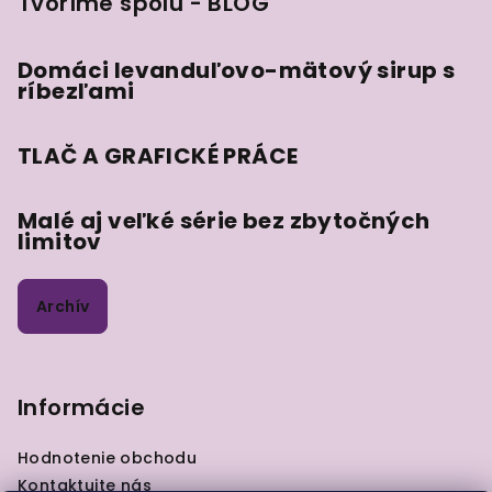
Tvoríme spolu - BLOG
Domáci levanduľovo-mätový sirup s
ríbezľami
TLAČ A GRAFICKÉ PRÁCE
Malé aj veľké série bez zbytočných
limitov
Archív
Informácie
Hodnotenie obchodu
Kontaktujte nás