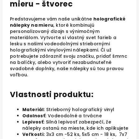
mieru - štvorec
Predstavujeme vám naše unikátne
holografické
nálepky na mieru
, ktoré kombinujú
personalizovaný dizajn s výnimočným
materiálom. Vytvorte si vlastný svet farieb a
lesku s našimi vodeodolnými striebornými
holografickými vinylovými nálepkami. Či už
potrebujete zdôrazniť svoju značku, pridať šmrnc
na balíčky, alebo vytvoriť nezabudnuteľné
svadobné doplnky, naše nálepky sú tou pravou
voľbou.
Vlastnosti produktu:
Materiál:
Strieborný holografický vinyl
Odolnosť:
Vodeodolné a trvácne
Lepivosť:
Silná lepivosť zabezpečí, že
nálepky ostanú na mieste, kde ich aplikujete
Veľkosti:
3x3 cm -52 ks, 5x5 cm - 18 ks, 7x7