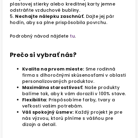
plastovej stierky alebo kreditnej karty jemne
odstráňte vzduchové bubliny.
5.
Nechajte nálepku zaschnúť.
Dajte jej pár
hodín, aby sa plne prispôsobila povrchu.
Podrobný návod nájdete
tu
.
Prečo si vybrať nás?
Kvalita na prvom mieste:
Sme rodinná
firma s dlhoročnými skúsenosťami v oblasti
personalizovaných produktov.
Maximálna starostlivosť:
Naše produkty
balíme tak, aby k vám dorazili v 100% stave.
Flexibilita:
Prispôsobíme farby, tvary a
veľkosti vašim potrebám.
Váš spokojný úsmev:
Každý projekt je pre
nás výzvou, ktorú plníme s vášňou pre
dizajn a detail.