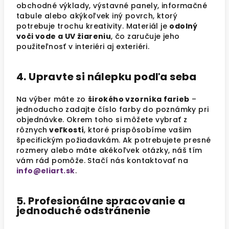
obchodné výklady, výstavné panely, informačné
tabule alebo akýkoľvek iný povrch, ktorý
potrebuje trochu kreativity. Materiál je
odolný
voči vode a UV žiareniu
, čo zaručuje jeho
použiteľnosť v interiéri aj exteriéri.
4. Upravte si nálepku podľa seba
Na výber máte zo
širokého vzorníka farieb
–
jednoducho zadajte číslo farby do poznámky pri
objednávke. Okrem toho si môžete vybrať z
rôznych
veľkostí
, ktoré prispôsobíme vašim
špecifickým požiadavkám. Ak potrebujete presné
rozmery alebo máte akékoľvek otázky, náš tím
vám rád pomôže. Stačí nás kontaktovať na
info@eliart.sk
.
5. Profesionálne spracovanie a
jednoduché odstránenie