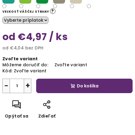
?
VEĽKOSŤ VÄŠČEJ STRANY
od
€4,97
/ ks
od
€4,04
bez DPH
Jednotková
Zvoľte variant
cena:
Môžeme doručiť do:
Zvoľte variant
Kód:
Zvoľte variant
−
+
Do košíka
Opýtať sa
Zdieľať