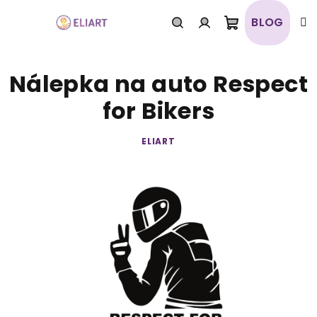
Prejsť
na
BLOG
obsah
Nákupný
Hľadať
Prihlásenie
Nálepka na auto Respect
košík
for Bikers
ELIART