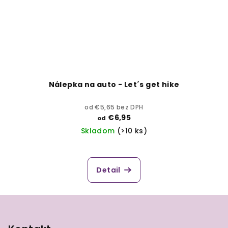
Nálepka na auto - Let´s get hike
od €5,65 bez DPH
€6,95
od
Skladom
(>10 ks)
Detail
Z
á