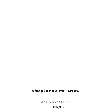
Nálepka na auto -Arrow
od €5,65 bez DPH
€6,95
od