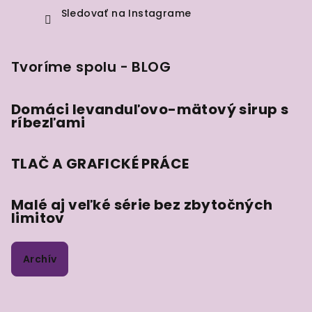
Sledovať na Instagrame
Tvoríme spolu - BLOG
Domáci levanduľovo-mätový sirup s
ríbezľami
TLAČ A GRAFICKÉ PRÁCE
Malé aj veľké série bez zbytočných
limitov
Archív