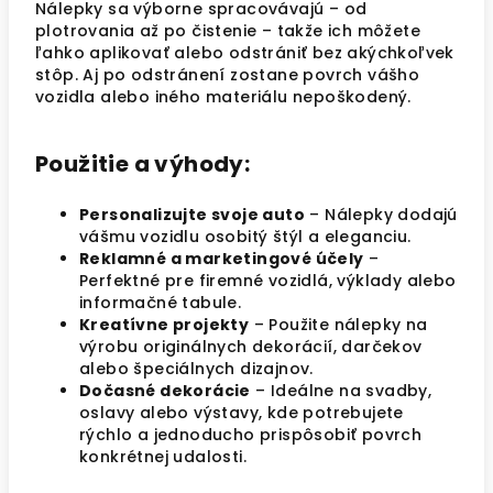
Nálepky sa výborne spracovávajú – od
plotrovania až po čistenie – takže ich môžete
ľahko aplikovať alebo odstrániť bez akýchkoľvek
stôp. Aj po odstránení zostane povrch vášho
vozidla alebo iného materiálu nepoškodený.
Použitie a výhody:
Personalizujte svoje auto
– Nálepky dodajú
vášmu vozidlu osobitý štýl a eleganciu.
Reklamné a marketingové účely
–
Perfektné pre firemné vozidlá, výklady alebo
informačné tabule.
Kreatívne projekty
– Použite nálepky na
výrobu originálnych dekorácií, darčekov
alebo špeciálnych dizajnov.
Dočasné dekorácie
– Ideálne na svadby,
oslavy alebo výstavy, kde potrebujete
rýchlo a jednoducho prispôsobiť povrch
konkrétnej udalosti.