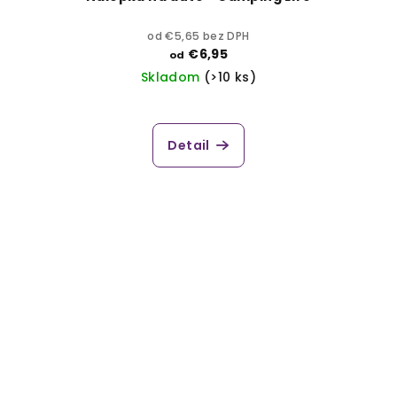
od €5,65 bez DPH
€6,95
od
Skladom
(>10 ks)
Detail