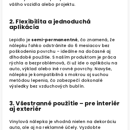
vášho vozidla alebo projektu.
2. Flexibilita a jednoduchá
aplikácia
Lepidlo je
semi-permanentné
, čo znamená, že
nálepku ľahko odstránite do 6 mesiacov bez
poškodenia povrchu – ideálne na dočasné aj
dlhodobé použitie. S naším produktom je práca
rýchla a bezproblémová, či už ide o aplikáciu na
auto, výklad alebo iné rovné povrchy. Navyše,
nálepka je kompatibilná s mokrou aj suchou
metódou lepenia, čo zabezpečí dokonalé
výsledky bez vzduchových bublín.
3. Všestranné použitie – pre interiér
aj exteriér
Vinylová nálepka je vhodná nielen na dekoráciu
auta, ale aj na reklamné účely. Vyzdobte