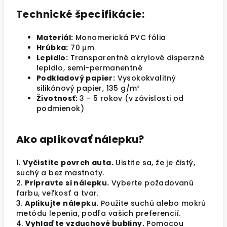
Technické špecifikácie:
Materiál:
Monomerická PVC fólia
Hrúbka:
70 µm
Lepidlo:
Transparentné akrylové disperzné
lepidlo, semi-permanentné
Podkladový papier:
Vysokokvalitný
silikónový papier, 135 g/m²
Životnosť:
3 - 5 rokov (v závislosti od
podmienok)
Ako aplikovať nálepku?
1.
Vyčistite povrch auta.
Uistite sa, že je čistý,
suchý a bez mastnoty.
2.
Pripravte si nálepku.
Vyberte požadovanú
farbu, veľkosť a tvar.
3.
Aplikujte nálepku.
Použite suchú alebo mokrú
metódu lepenia, podľa vašich preferencií.
4.
Vyhlaďte vzduchové bubliny.
Pomocou