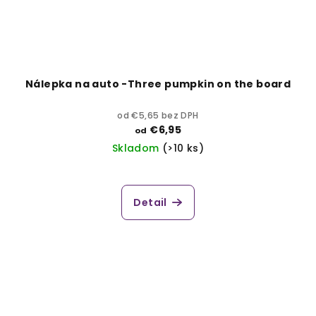
Nálepka na auto -Three pumpkin on the board
od €5,65 bez DPH
€6,95
od
Skladom
(>10 ks)
Detail