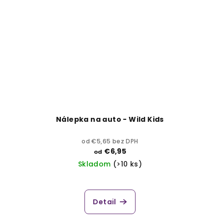
Nálepka na auto - Wild Kids
od €5,65 bez DPH
€6,95
od
Skladom
(>10 ks)
Detail