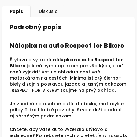
Popis
Diskusia
Podrobný popis
Nálepka na auto Respect for Bikers
Štýlová a výrazná
nálepka na auto Respect for
Bikers
je ideálnym doplnkom pre všetkých, ktorí
chcú vyjadriť úctu a ohľaduplnosť voči
motorkárom na cestách. Minimalistický čierno-
biely dizajn s postavou jazdca a jasným odkazom
„RESPECT FOR BIKERS“ zaujme na prvý pohľad.
Je vhodná na osobné autá, dodávky, motocykle,
prilby či iné hladké povrchy. Skvele drží a odolá
aj náročným podmienkam.
Chcete, aby vaše auto vyzeralo štýlovo a
jedinečne? Potrebujete rýchly a efektívny spôsob,