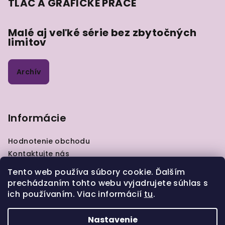
TLAČ A GRAFICKÉ PRÁCE
Malé aj veľké série bez zbytočných
limitov
Archív
Informácie
Hodnotenie obchodu
Kontaktujte nás
VOP
Tento web používa súbory cookie. Ďalším
GDPR
prechádzaním tohto webu vyjadrujete súhlas s
Zásady pre vrátenie tovaru
ich používaním. Viac informácií
tu
.
Moja objednávka
Nastavenie