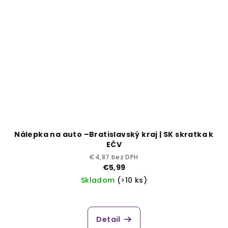
Nálepka na auto –Bratislavský kraj | SK skratka k
EČV
€4,87 bez DPH
€5,99
Skladom
(>10 ks)
Detail