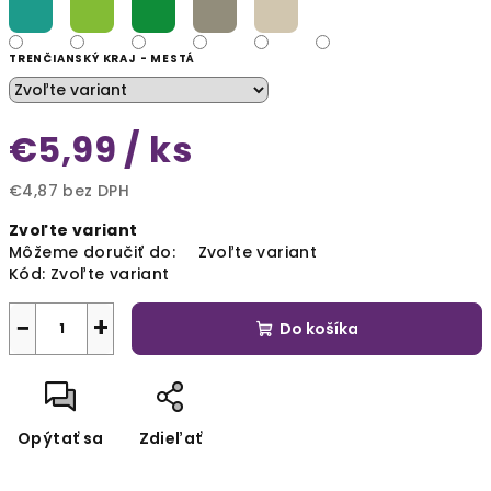
TRENČIANSKÝ KRAJ - MESTÁ
€5,99
/ ks
€4,87 bez DPH
Jednotková
Zvoľte variant
cena:
Môžeme doručiť do:
Zvoľte variant
Kód:
Zvoľte variant
−
+
Do košíka
Opýtať sa
Zdieľať