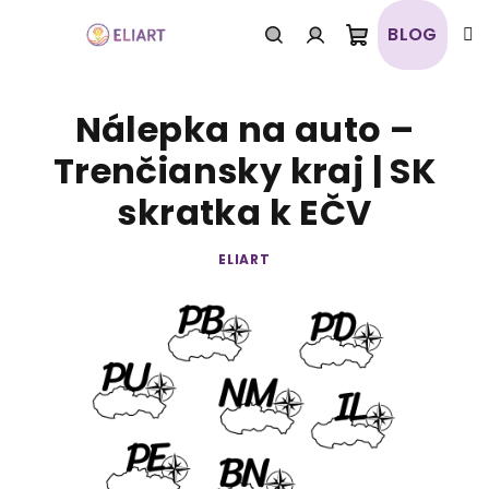
Prejsť
na
BLOG
obsah
Nákupný
Hľadať
Prihlásenie
Nálepka na auto –
košík
Trenčiansky kraj | SK
skratka k EČV
ELIART