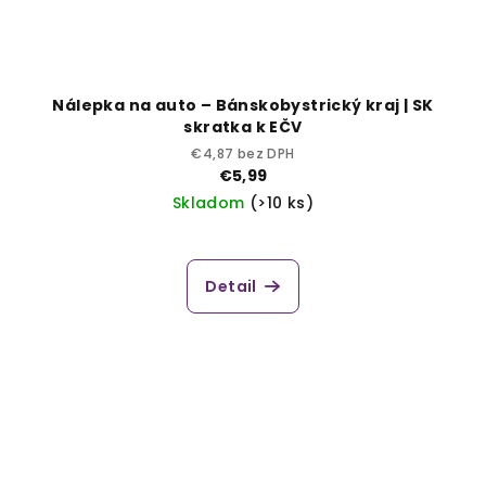
Nálepka na auto – Bánskobystrický kraj | SK
skratka k EČV
€4,87 bez DPH
€5,99
Skladom
(>10 ks)
Detail