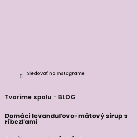
Sledovať na Instagrame
Tvoríme spolu - BLOG
Domáci levanduľovo-mätový sirup s
ríbezľami