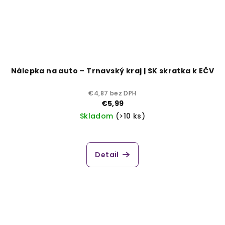
Nálepka na auto – Trnavský kraj | SK skratka k EČV
€4,87 bez DPH
€5,99
Skladom
(>10 ks)
Detail