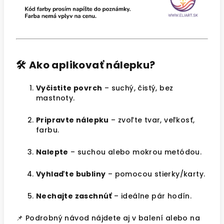
🛠️
Ako aplikovať nálepku?
Vyčistite povrch
– suchý, čistý, bez
mastnoty.
Pripravte nálepku
– zvoľte tvar, veľkosť,
farbu.
Nalepte
– suchou alebo mokrou metódou.
Vyhlaďte bubliny
– pomocou stierky/karty.
Nechajte zaschnúť
– ideálne pár hodín.
📌 Podrobný návod nájdete aj v balení alebo na