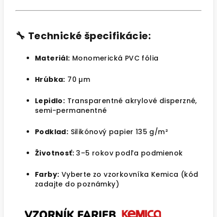
🔧
Technické špecifikácie:
Materiál:
Monomerická PVC fólia
Hrúbka:
70 µm
Lepidlo:
Transparentné akrylové disperzné,
semi-permanentné
Podklad:
Silikónový papier 135 g/m²
Životnosť:
3–5 rokov podľa podmienok
Farby:
Vyberte zo vzorkovníka Kemica (kód
zadajte do poznámky)