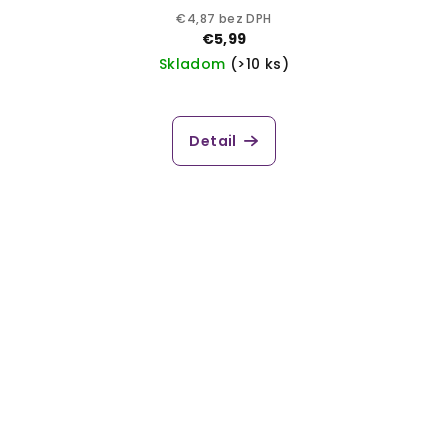
€4,87 bez DPH
€5,99
Skladom
(>10 ks)
Priemerné
hodnotenie
produktu
Detail
je
5,0
z
5
hviezdičiek.