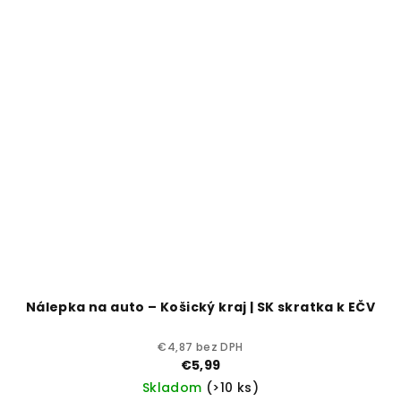
Nálepka na auto – Košický kraj | SK skratka k EČV
€4,87 bez DPH
€5,99
Skladom
(>10 ks)