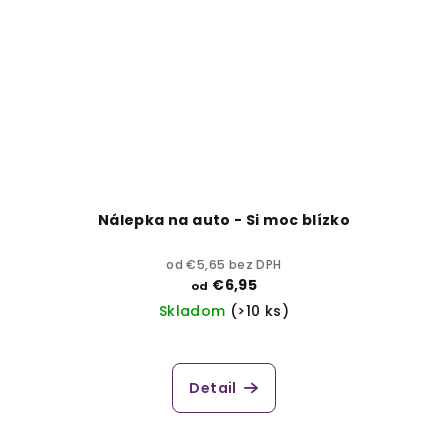
Nálepka na auto - Si moc blízko
od €5,65 bez DPH
€6,95
od
Skladom
(>10 ks)
Detail