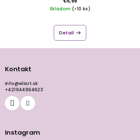
€5,99
Skladom
(>10 ks)
Detail
Z
á
p
Kontakt
ä
info
@
eliart.sk
t
+421944994623
i
e
Instagram