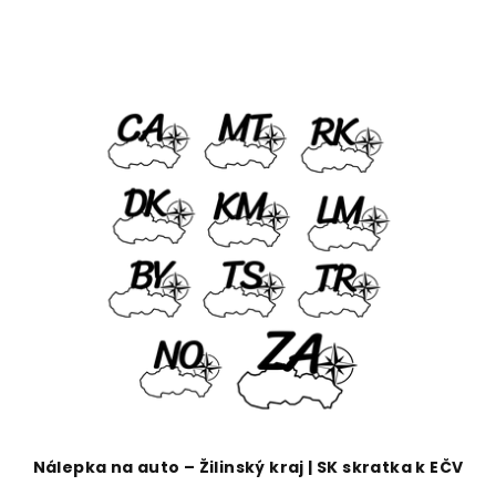
Nálepka na auto – Žilinský kraj | SK skratka k EČV