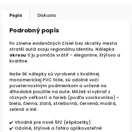
Popis
Diskusia
Podrobný popis
Po zmene evidenčných čísiel bez skratky mesta
stratili autá svoju regionálnu identitu. Nálepka
okresu
ti ju pomôže vrátiť – elegantne, štýlovo a
kvalitne.
Naše SK nálepky sú vyrobené z kvalitnej
monomerickej PVC fólie, sú odolné voči
poveternostným podmienkam a určené na
dlhodobé použitie na aute. Môžeš si vybrať z
rôznych veľkostí a farieb (podľa vzorkovníka) –
biela, čierna, zlatá, strieborná, červená, modrá,
zelená a iné.
✔️ Vhodné pre nové ŠPZ (ešpézetky)
✔️ Odolné, štýlové a ľahko aplikovateľné