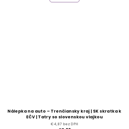
Nálepka na auto – Trenčiansky kraj | SK skratka k
EČV | Tatry so slovenskou vlajkou
€4,87 bez DPH