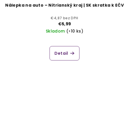
Nálepka na auto – Nitrianský kraj | SK skratka k EČV
€4,87 bez DPH
€5,99
Skladom
(>10 ks)
Detail