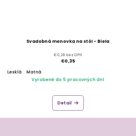
Svadobná menovka na stôl - Biela
€0,28 bez DPH
€0,35
Lesklá
Matná
Vyrobené do 5 pracovných dní
Detail
Z
á