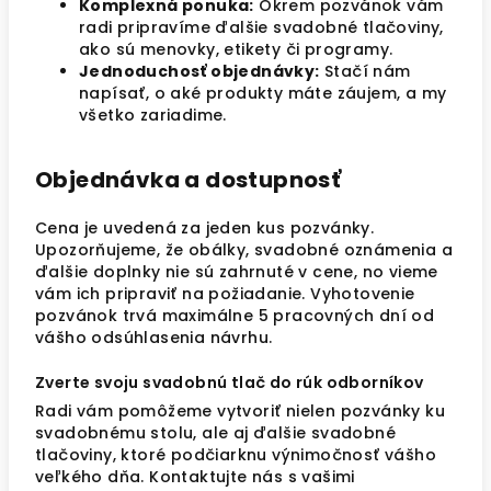
Komplexná ponuka:
Okrem pozvánok vám
radi pripravíme ďalšie svadobné tlačoviny,
ako sú menovky, etikety či programy.
Jednoduchosť objednávky:
Stačí nám
napísať, o aké produkty máte záujem, a my
všetko zariadime.
Objednávka a dostupnosť
Cena je uvedená za jeden kus pozvánky.
Upozorňujeme, že obálky, svadobné oznámenia a
ďalšie doplnky nie sú zahrnuté v cene, no vieme
vám ich pripraviť na požiadanie. Vyhotovenie
pozvánok trvá maximálne 5 pracovných dní od
vášho odsúhlasenia návrhu.
Zverte svoju svadobnú tlač do rúk odborníkov
Radi vám pomôžeme vytvoriť nielen pozvánky ku
svadobnému stolu, ale aj ďalšie svadobné
tlačoviny, ktoré podčiarknu výnimočnosť vášho
veľkého dňa. Kontaktujte nás s vašimi