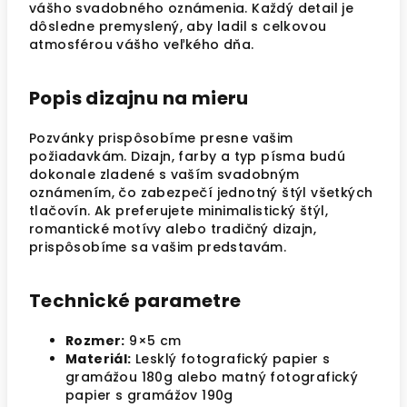
vášho svadobného oznámenia. Každý detail je
dôsledne premyslený, aby ladil s celkovou
atmosférou vášho veľkého dňa.
Popis dizajnu na mieru
Pozvánky prispôsobíme presne vašim
požiadavkám. Dizajn, farby a typ písma budú
dokonale zladené s vaším svadobným
oznámením, čo zabezpečí jednotný štýl všetkých
tlačovín. Ak preferujete minimalistický štýl,
romantické motívy alebo tradičný dizajn,
prispôsobíme sa vašim predstavám.
Technické parametre
Rozmer:
9×5 cm
Materiál:
Lesklý fotografický papier s
gramážou 180g alebo matný fotografický
papier s gramážov 190g