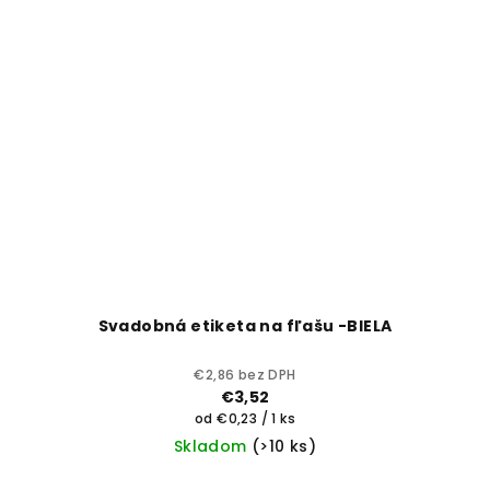
Svadobná etiketa na fľašu -BIELA
€2,86 bez DPH
€3,52
Jednotková
od €0,23 / 1 ks
cena:
Skladom
(>10 ks)