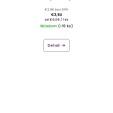
€2,86 bez DPH
€3,52
Jednotková
od €0,09 / 1 ks
cena:
Skladom
(>10 ks)
Detail