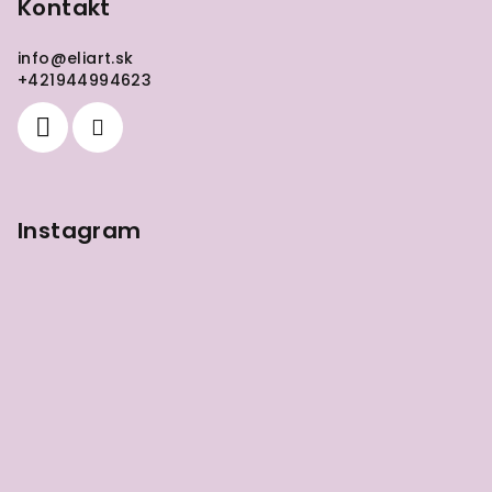
p
Kontakt
ä
info
@
eliart.sk
t
+421944994623
i
e
Instagram