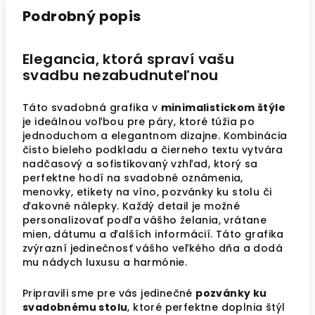
Podrobný popis
Elegancia, ktorá spraví vašu
svadbu nezabudnuteľnou
Táto svadobná grafika v
minimalistickom štýle
je ideálnou voľbou pre páry, ktoré túžia po
jednoduchom a elegantnom dizajne. Kombinácia
čisto bieleho podkladu a čierneho textu vytvára
nadčasový a sofistikovaný vzhľad, ktorý sa
perfektne hodí na svadobné oznámenia,
menovky, etikety na víno, pozvánky ku stolu či
ďakovné nálepky. Každý detail je možné
personalizovať podľa vášho želania, vrátane
mien, dátumu a ďalších informácií. Táto grafika
zvýrazní jedinečnosť vášho veľkého dňa a dodá
mu nádych luxusu a harmónie.
Pripravili sme pre vás jedinečné
pozvánky ku
svadobnému stolu
, ktoré perfektne doplnia štýl