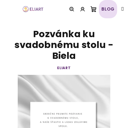
Prejsť
na
BLOG
obsah
Nákupný
Hľadať
Prihlásenie
Pozvánka ku
košík
svadobnému stolu -
Biela
ELIART