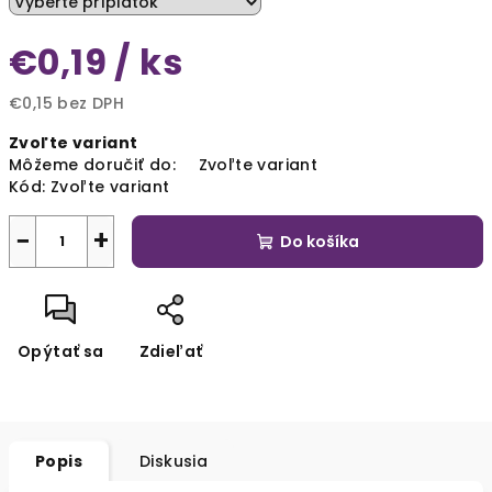
€0,19
/ ks
€0,15
bez DPH
Jednotková
Zvoľte variant
cena:
Môžeme doručiť do:
Zvoľte variant
Kód:
Zvoľte variant
−
+
Do košíka
Opýtať sa
Zdieľať
Popis
Diskusia