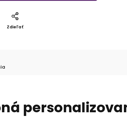
Zdieľať
sia
ná personalizovan