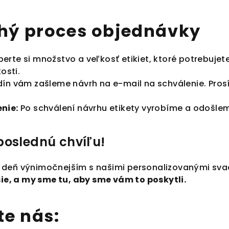
hý proces objednávky
erte si množstvo a veľkosť etikiet, ktoré potrebujete
osti.
ín vám zašleme návrh na e-mail na schválenie. Prosím
nie:
Po schválení návrhu etikety vyrobíme a odošle
poslednú chvíľu!
 deň výnimočnejším s našimi personalizovanými sva
šie, a my sme tu, aby sme vám to poskytli.
te nás: