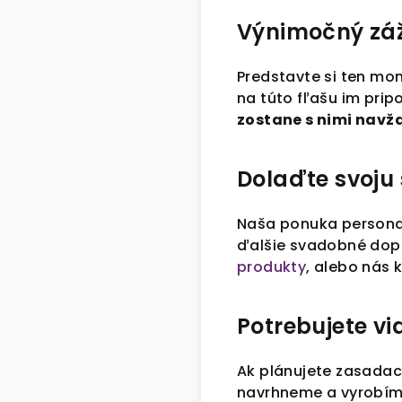
Výnimočný záži
Predstavte si ten mom
na túto fľašu im pri
zostane s nimi navž
Dolaďte svoju
Naša ponuka personal
ďalšie svadobné dopl
produkty
, alebo nás
Potrebujete vi
Ak plánujete zasadací
navrhneme a vyrobíme