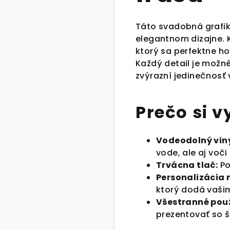
Táto svadobná grafi
elegantnom dizajne. 
ktorý sa perfektne h
Každý detail je možné
zvýrazní jedinečnosť
Prečo si 
Vodeodolný viny
vode, ale aj voči
Trvácna tlač:
Po
Personalizácia 
ktorý dodá vašim
Všestranné použ
prezentovať so š