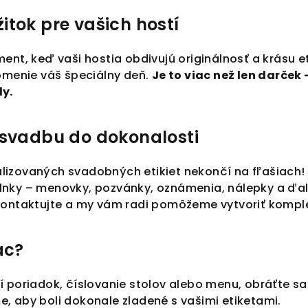
tok pre vašich hostí
ent, keď vaši hostia obdivujú originálnosť a krásu e
pomenie váš špeciálny deň.
Je to viac než len darček
dy.
 svadbu do dokonalosti
izovaných svadobných etikiet nekončí na fľašiach! 
nky – menovky, pozvánky, oznámenia, nálepky a ďalši
 kontaktujte a my vám radi pomôžeme vytvoriť kompl
ac?
 poriadok, číslovanie stolov alebo menu, obráťte sa 
, aby boli dokonale zladené s vašimi etiketami.