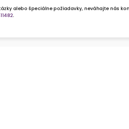
ázky alebo špeciálne požiadavky, neváhajte nás ko
11482
.