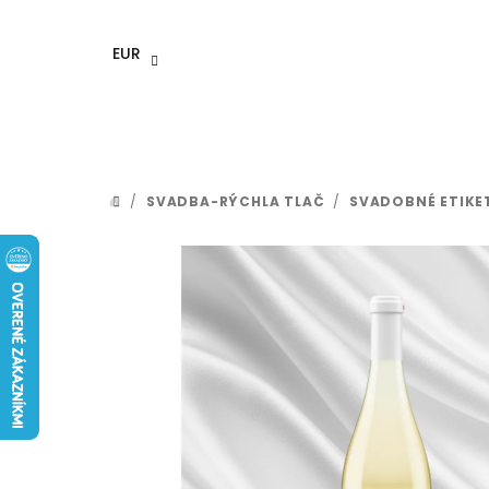
Prejsť
na
EUR
obsah
/
SVADBA-RÝCHLA TLAČ
/
SVADOBNÉ ETIKE
DOMOV