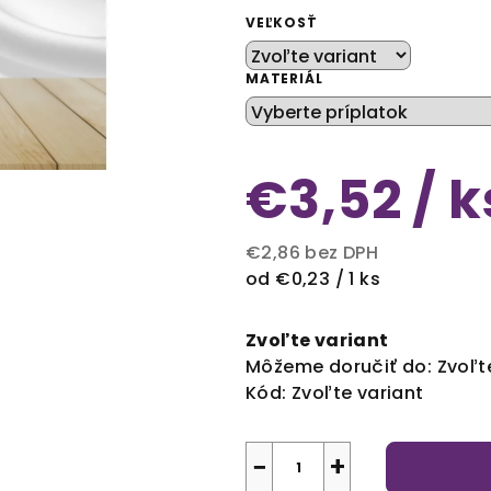
VEĽKOSŤ
MATERIÁL
€3,52
/ k
€2,86
bez DPH
Jednotková
od €0,23 / 1 ks
cena:
Zvoľte variant
Môžeme doručiť do:
Zvoľt
Kód:
Zvoľte variant
−
+