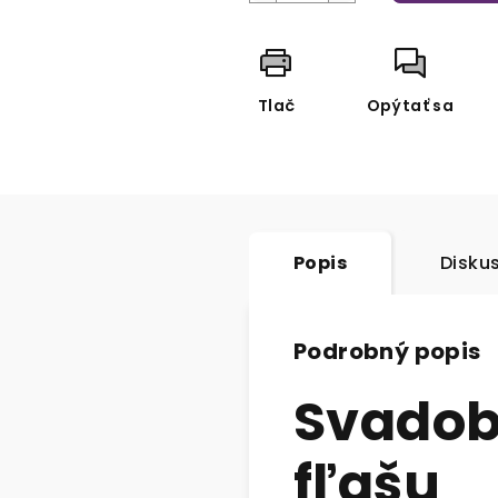
Tlač
Opýtať sa
Popis
Disku
Podrobný popis
Svadob
fľašu