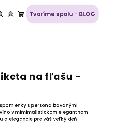
Tvoríme spolu - BLOG
Hľadať
Prihlásenie
Nákupný
košík
iketa na fľašu -
 spomienky s personalizovanými
 víno v mimimalistickom elegantnom
u a elegancie pre váš veľký deň!