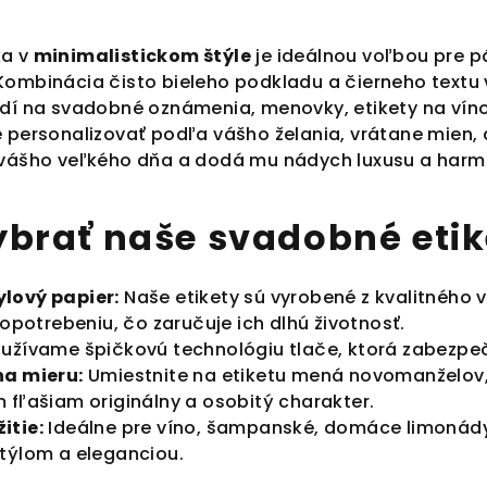
ka v
minimalistickom štýle
je ideálnou voľbou pre p
Kombinácia čisto bieleho podkladu a čierneho textu
odí na svadobné oznámenia, menovky, etikety na víno
 personalizovať podľa vášho želania, vrátane mien, 
 vášho veľkého dňa a dodá mu nádych luxusu a harm
vybrať naše svadobné etik
lový papier:
Naše etikety sú vyrobené z kvalitného v
 opotrebeniu, čo zaručuje ich dlhú životnosť.
užívame špičkovú technológiu tlače, ktorá zabezpeču
na mieru:
Umiestnite na etiketu mená novomanželov,
 fľašiam originálny a osobitý charakter.
itie:
Ideálne pre víno, šampanské, domáce limonády 
týlom a eleganciou.