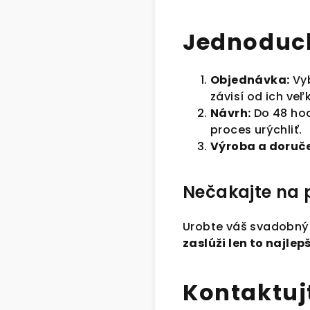
Jednoduc
Objednávka:
Vyb
závisí od ich veľk
Návrh:
Do 48 hod
proces urýchliť.
Výroba a doruče
Nečakajte na 
Urobte váš svadobný
zaslúži len to najlep
Kontaktuj