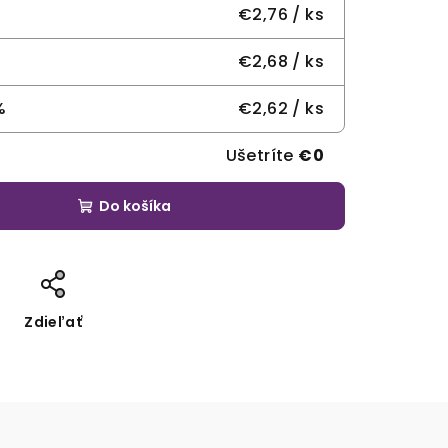
€2,76
/ ks
€2,68
/ ks
%
€2,62
/ ks
Ušetríte
€0
Do košíka
Zdieľať