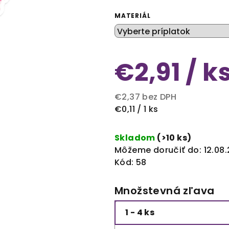
MATERIÁL
€2,91
/ k
€2,37
bez DPH
Jednotková
€0,11 / 1 ks
cena:
Skladom
(>10 ks)
Môžeme doručiť do:
12.08
Kód:
58
Množstevná zľava
1 - 4 ks