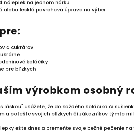
24 nálepiek na jednom hárku
á alebo lesklá povrchová úprava na výber
pre:
v a cukrárov
cukrárne
odeninové koláčiky
e pre blízkych
ašim výrobkom osobný r
 láskou" ukážete, že do každého koláčika či sušienky 
 a potešte svojich blízkych či zákazníkov týmto mi
álepky ešte dnes a premeňte svoje bežné pečenie na 