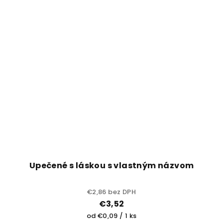
Upečené s láskou s vlastným názvom
€2,86 bez DPH
€3,52
Jednotková
od €0,09 / 1 ks