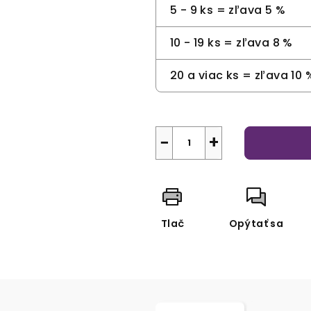
5 - 9 ks = zľava 5 %
10 - 19 ks = zľava 8 %
20 a viac ks = zľava 10 
−
+
Tlač
Opýtať sa