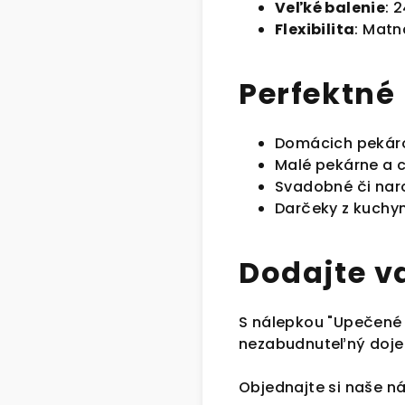
Veľké balenie
: 
Flexibilita
: Matn
Perfektné 
Domácich pekáro
Malé pekárne a 
Svadobné či nar
Darčeky z kuchyn
Dodajte v
S nálepkou "Upečené s
nezabudnuteľný dojem
Objednajte si naše n