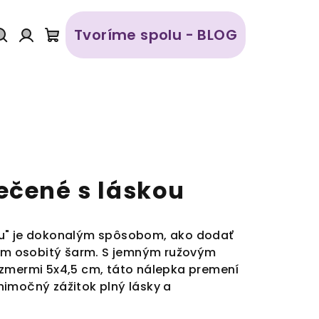
Tvoríme spolu - BLOG
Hľadať
Prihlásenie
Nákupný
košík
ečené s láskou
ou" je dokonalým spôsobom, ako dodať
m osobitý šarm. S jemným ružovým
ozmermi 5x4,5 cm, táto nálepka premení
imočný zážitok plný lásky a