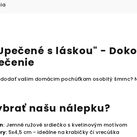
sia
Upečené s láskou" - Doko
ečenie
 dodať vašim domácim pochúťkam osobitý šmrnc? Nál
vybrať našu nálepku?
jn
: Jemné ružové srdiečko s kvetinovým motívom
ry
: 5x4,5 cm - ideálne na krabičky či vrecúška