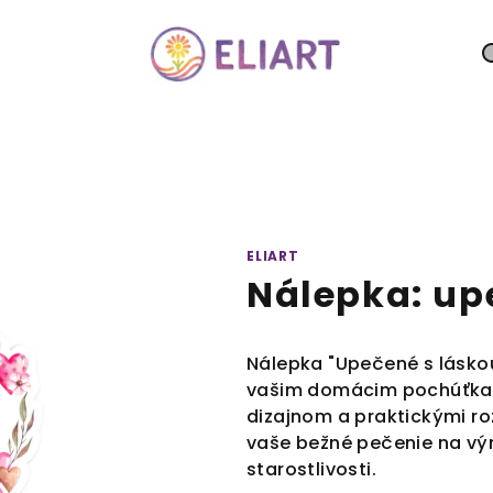
ELIART
Nálepka: up
Nálepka "Upečené s lásk
vašim domácim pochúťka
dizajnom a praktickými r
vaše bežné pečenie na výn
starostlivosti.