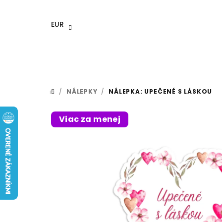
Prejsť
na
EUR
obsah
/
NÁLEPKY
/
NÁLEPKA: UPEČENÉ S LÁSKOU
DOMOV
Viac za menej