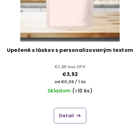
Upečené s láskov s personalizovaným textom
€2,86 bez DPH
€3,52
Jednotková
od €0,09 / 1 ks
cena:
Skladom
(>10 ks)
Detail