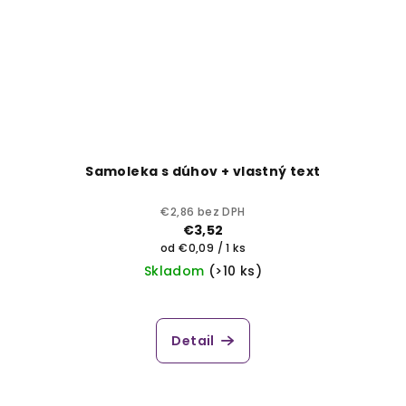
Samoleka s dúhov + vlastný text
€2,86 bez DPH
€3,52
Jednotková
od €0,09 / 1 ks
cena:
Skladom
(>10 ks)
Detail