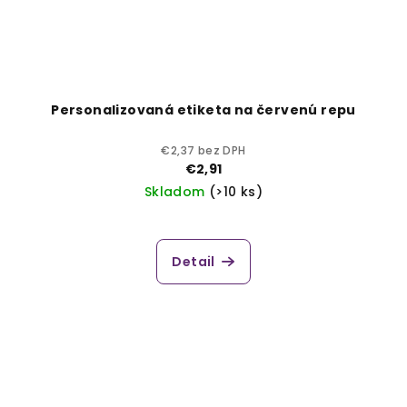
Personalizovaná etiketa na červenú repu
€2,37 bez DPH
€2,91
Skladom
(>10 ks)
Detail