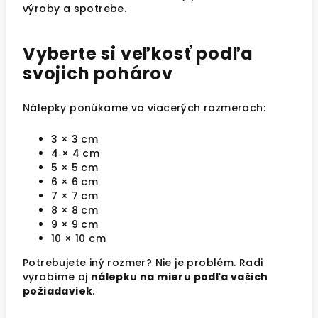
výroby a spotrebe.
Vyberte si veľkosť podľa
svojich pohárov
Nálepky ponúkame vo viacerých rozmeroch:
3 × 3 cm
4 × 4 cm
5 × 5 cm
6 × 6 cm
7 × 7 cm
8 × 8 cm
9 × 9 cm
10 × 10 cm
Potrebujete iný rozmer? Nie je problém. Radi
vyrobíme aj
nálepku na mieru podľa vašich
požiadaviek
.