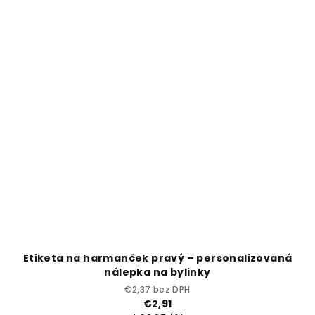
Etiketa na harmanček pravý – personalizovaná
nálepka na bylinky
€2,37 bez DPH
€2,91