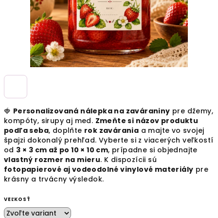
🍓
Personalizovaná nálepka na zaváraniny
pre džemy,
kompóty, sirupy aj med.
Zmeňte si názov produktu
podľa seba
, doplňte
rok zavárania
a majte vo svojej
špajzi dokonalý prehľad. Vyberte si z viacerých veľkostí
od
3 × 3 cm až po 10 × 10 cm
, prípadne si objednajte
vlastný rozmer na mieru
. K dispozícii sú
fotopapierové aj vodeodolné vinylové materiály
pre
krásny a trvácny výsledok.
VEĽKOSŤ