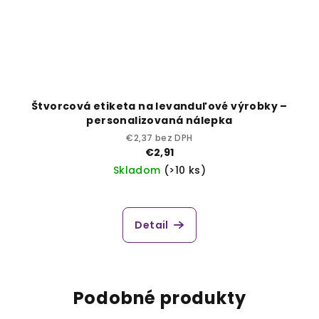
Štvorcová etiketa na levanduľové výrobky –
personalizovaná nálepka
€2,37 bez DPH
€2,91
Skladom
(>10 ks)
Detail
Podobné produkty