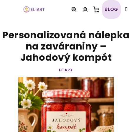
Prejsť
na
BLOG
obsah
Nákupný
Hľadať
Prihlásenie
Personalizovaná nálepka
košík
na zaváraniny –
Jahodový kompót
ELIART