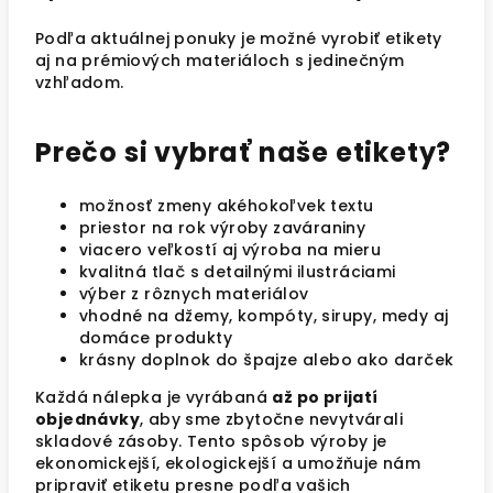
Podľa aktuálnej ponuky je možné vyrobiť etikety
aj na prémiových materiáloch s jedinečným
vzhľadom.
Prečo si vybrať naše etikety?
možnosť zmeny akéhokoľvek textu
priestor na rok výroby zaváraniny
viacero veľkostí aj výroba na mieru
kvalitná tlač s detailnými ilustráciami
výber z rôznych materiálov
vhodné na džemy, kompóty, sirupy, medy aj
domáce produkty
krásny doplnok do špajze alebo ako darček
Každá nálepka je vyrábaná
až po prijatí
objednávky
, aby sme zbytočne nevytvárali
skladové zásoby. Tento spôsob výroby je
ekonomickejší, ekologickejší a umožňuje nám
pripraviť etiketu presne podľa vašich