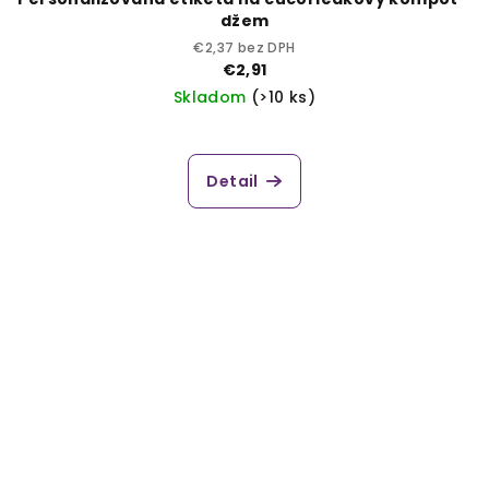
džem
€2,37 bez DPH
€2,91
Skladom
(>10 ks)
Detail