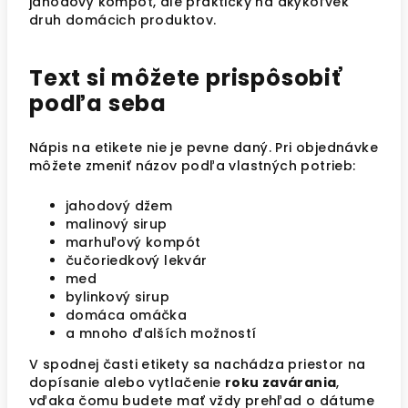
jahodový kompót, ale prakticky na akýkoľvek
druh domácich produktov.
Text si môžete prispôsobiť
podľa seba
Nápis na etikete nie je pevne daný. Pri objednávke
môžete zmeniť názov podľa vlastných potrieb:
jahodový džem
malinový sirup
marhuľový kompót
čučoriedkový lekvár
med
bylinkový sirup
domáca omáčka
a mnoho ďalších možností
V spodnej časti etikety sa nachádza priestor na
dopísanie alebo vytlačenie
roku zavárania
,
vďaka čomu budete mať vždy prehľad o dátume