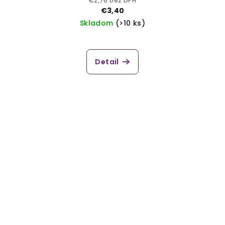
€2,76 bez DPH
€3,40
Skladom
(>10 ks)
Detail