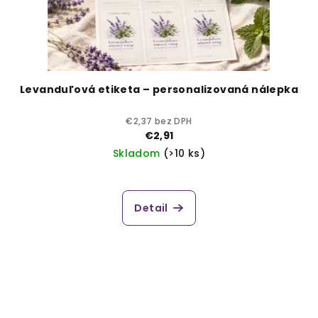
Levanduľová etiketa – personalizovaná nálepka
€2,37 bez DPH
€2,91
Skladom
(>10 ks)
Detail