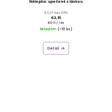
Nálepka: upečené s láskou
€2,37 bez DPH
€2,91
Jednotková
€0,11 / 1 ks
cena:
Skladom
(>10 ks)
Detail