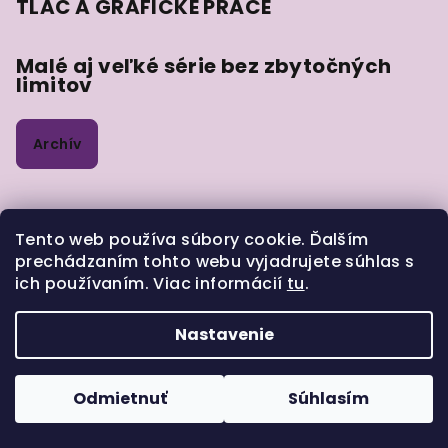
TLAČ A GRAFICKÉ PRÁCE
Malé aj veľké série bez zbytočných
limitov
Archív
Informácie
Tento web používa súbory cookie. Ďalším
prechádzaním tohto webu vyjadrujete súhlas s
Hodnotenie obchodu
ich používaním. Viac informácií
tu
.
Kontaktujte nás
VOP
Nastavenie
GDPR
Zásady pre vrátenie tovaru
Odmietnuť
Súhlasím
Moja objednávka