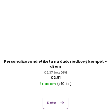
Personalizovaná etiketa na čučoriedkový kompót -
džem
€2,37 bez DPH
€2,91
Skladom
(>10 ks)
Detail