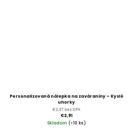
Personalizovaná nálepka na zaváraniny – Kyslé
uhorky
€2,37 bez DPH
€2,91
Skladom
(>10 ks)