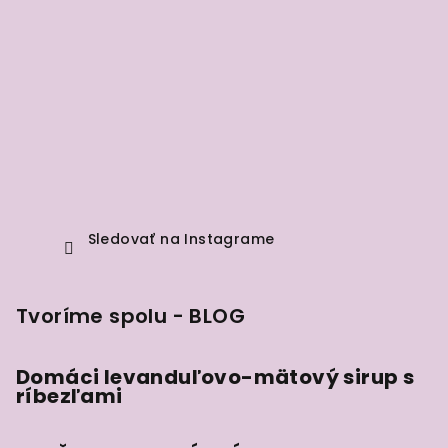
Sledovať na Instagrame
Tvoríme spolu - BLOG
Domáci levanduľovo-mätový sirup s
ríbezľami