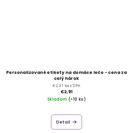
Personalizované etikety na domáce lečo - cena za
celý hárok
€2,37 bez DPH
€2,91
Skladom
(>10 ks)
Detail