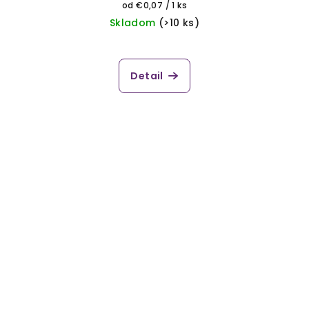
Jednotková
od €0,07 / 1 ks
cena:
Skladom
(>10 ks)
Detail