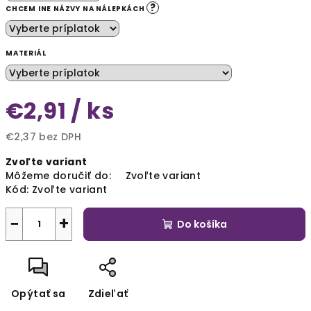
?
CHCEM INE NÁZVY NA NÁLEPKÁCH
MATERIÁL
€2,91
/ ks
€2,37
bez DPH
Jednotková
Zvoľte variant
cena:
Môžeme doručiť do:
Zvoľte variant
Kód:
Zvoľte variant
−
+
Do košíka
Opýtať sa
Zdieľať