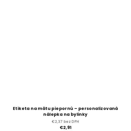
Etiketa na mätu piepornú – personalizovaná
nálepka na bylinky
€2,37 bez DPH
€2,91