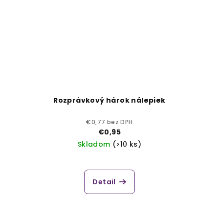
Rozprávkový hárok nálepiek
€0,77 bez DPH
€0,95
Skladom
(>10 ks)
Detail