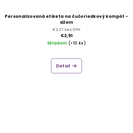
Personalizovaná etiketa na čučoriedkový kompót -
džem
€2,37 bez DPH
€2,91
Skladom
(>10 ks)
Detail