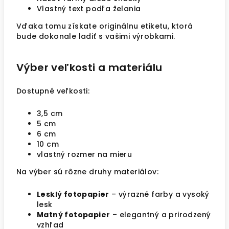
Vlastný text podľa želania
Vďaka tomu získate originálnu etiketu, ktorá
bude dokonale ladiť s vašimi výrobkami.
Výber veľkosti a materiálu
Dostupné veľkosti:
3,5 cm
5 cm
6 cm
10 cm
vlastný rozmer na mieru
Na výber sú rôzne druhy materiálov:
Lesklý fotopapier
– výrazné farby a vysoký
lesk
Matný fotopapier
– elegantný a prirodzený
vzhľad