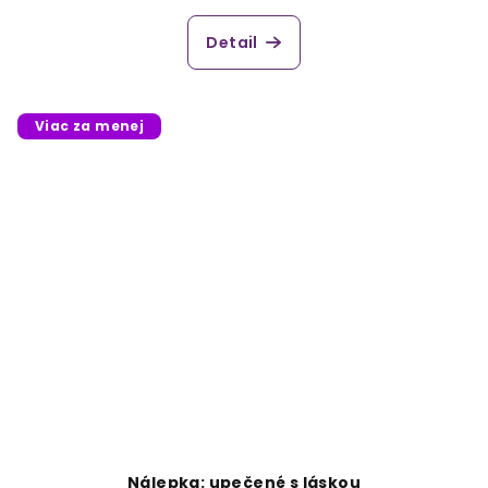
Detail
Viac za menej
Nálepka: upečené s láskou