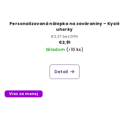
Personalizovaná nálepka na zaváraniny – Kyslé
uhorky
€2,37 bez DPH
€2,91
Skladom
(>10 ks)
Detail
Viac za menej