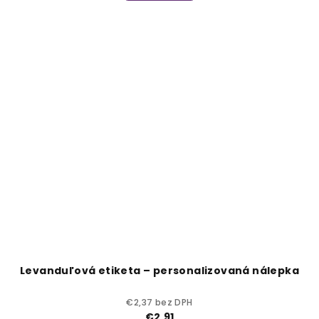
Levanduľová etiketa – personalizovaná nálepka
€2,37 bez DPH
€2,91