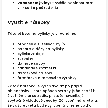
Vodeodolný vinyl
– vyššia odolnosť proti
vlhkosti a poškodeniu
Využitie nálepky
Táto etiketa na bylinky je vhodná na:
označenie sušených bylín
poháre a dózy na bylinky
bylinkové čaje
koreniny
domáce sirupy
handmade kozmetiku
darčekové balenia
farmárske a remeselné výrobky
Každá nálepka je vyrábaná až po prijatí
objednávky. Tento spôsob výroby je šetrnejší k
životnému prostrediu, pretože nevznikajú
zbytočné skladové zásoby. Zároveň máte istotu,
že vaša etiketa bude vyrobená presne podľa