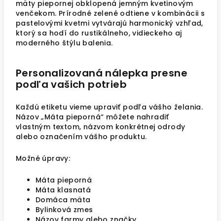
mäty piepornej obklopená jemným kvetinovým
venčekom. Prírodné zelené odtiene v kombinácii s
pastelovými kvetmi vytvárajú harmonický vzhľad,
ktorý sa hodí do rustikálneho, vidieckeho aj
moderného štýlu balenia.
Personalizovaná nálepka presne
podľa vašich potrieb
Každú etiketu vieme upraviť podľa vášho želania.
Názov „Máta pieporná“ môžete nahradiť
vlastným textom, názvom konkrétnej odrody
alebo označením vášho produktu.
Možné úpravy:
Máta pieporná
Máta klasnatá
Domáca mäta
Bylinková zmes
Názov farmy alebo značky