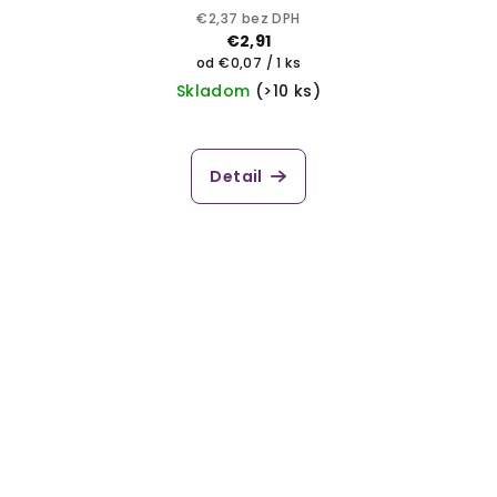
€2,37 bez DPH
€2,91
Jednotková
od €0,07 / 1 ks
cena:
Skladom
(>10 ks)
Detail