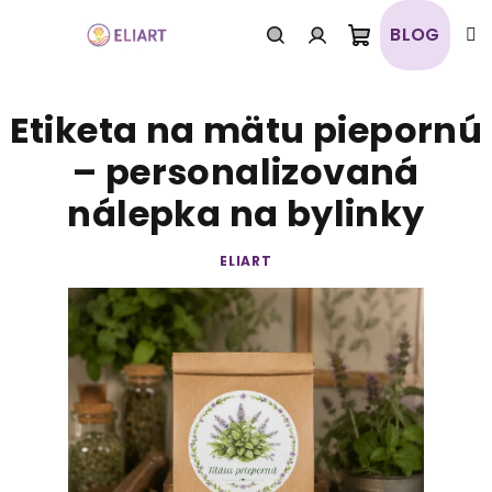
Prejsť
na
BLOG
obsah
Nákupný
Hľadať
Prihlásenie
Etiketa na mätu piepornú
košík
– personalizovaná
nálepka na bylinky
ELIART