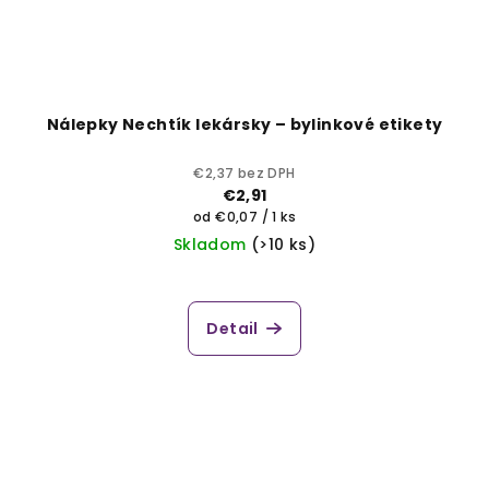
Nálepky Nechtík lekársky – bylinkové etikety
€2,37 bez DPH
€2,91
Jednotková
od €0,07 / 1 ks
cena:
Skladom
(>10 ks)
Detail