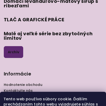
Domáci levanduľovo-mätový sirup s
ríbezľami
TLAČ A GRAFICKÉ PRÁCE
Malé aj veľké série bez zbytočných
limitov
Archív
Informácie
Hodnotenie obchodu
Kontaktujte nás
VOP
Tento web používa súbory cookie. Ďalším
GDPR
prechádzaním tohto webu vyjadrujete súhlas s