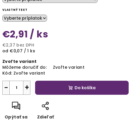
VLASTNÝ TEXT
€2,91
/ ks
€2,37
bez DPH
Jednotková
od €0,07 / 1 ks
cena:
Zvoľte variant
Môžeme doručiť do:
Zvoľte variant
Kód:
Zvoľte variant
−
+
Do košíka
Opýtať sa
Zdieľať