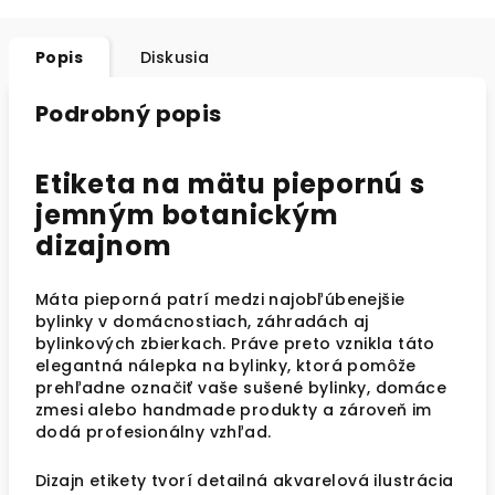
Popis
Diskusia
Podrobný popis
Etiketa na mätu piepornú s
jemným botanickým
dizajnom
Máta pieporná patrí medzi najobľúbenejšie
bylinky v domácnostiach, záhradách aj
bylinkových zbierkach. Práve preto vznikla táto
elegantná nálepka na bylinky, ktorá pomôže
prehľadne označiť vaše sušené bylinky, domáce
zmesi alebo handmade produkty a zároveň im
dodá profesionálny vzhľad.
Dizajn etikety tvorí detailná akvarelová ilustrácia