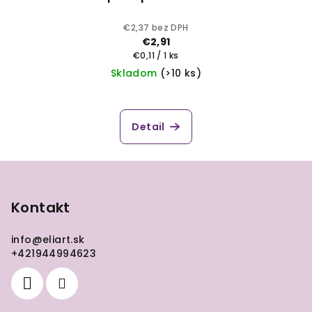
€2,37 bez DPH
€2,91
Jednotková
€0,11 / 1 ks
cena:
Skladom
(>10 ks)
Detail
Z
á
p
Kontakt
ä
info
@
eliart.sk
t
+421944994623
i
e