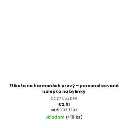
Etiketa na harmanček pravý – personalizovaná
nálepka na bylinky
€2,37 bez DPH
€2,91
Jednotková
od €0,07 / 1 ks
cena:
Skladom
(>10 ks)