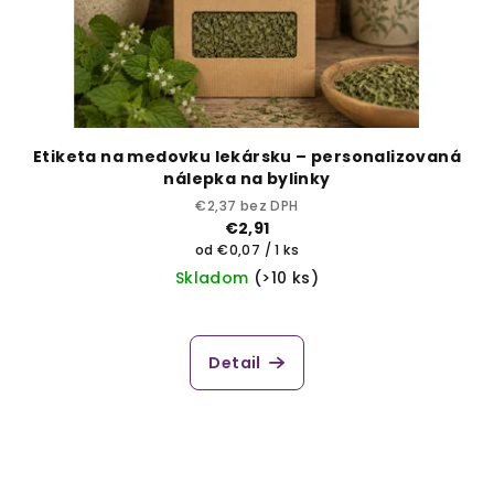
Etiketa na medovku lekársku – personalizovaná
nálepka na bylinky
€2,37 bez DPH
€2,91
Jednotková
od €0,07 / 1 ks
cena:
Skladom
(>10 ks)
Detail