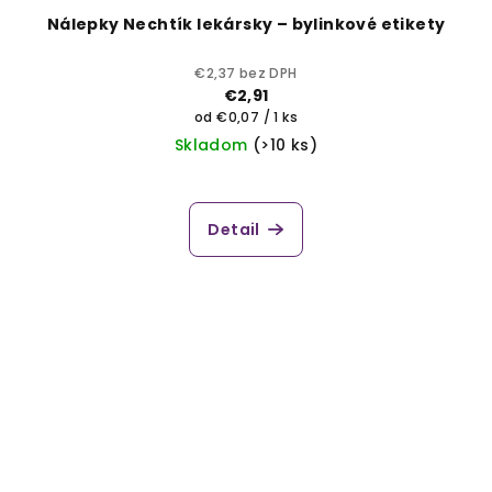
Nálepky Nechtík lekársky – bylinkové etikety
€2,37 bez DPH
€2,91
Jednotková
od €0,07 / 1 ks
cena:
Skladom
(>10 ks)
Detail