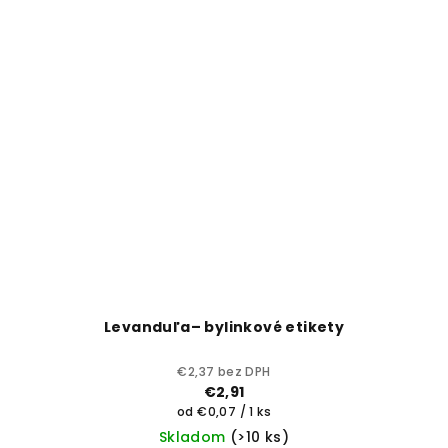
Levanduľa– bylinkové etikety
€2,37 bez DPH
€2,91
Jednotková
od €0,07 / 1 ks
cena:
Skladom
(>10 ks)