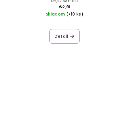
€2,37 bez DPH
€2,91
Skladom
(>10 ks)
Detail