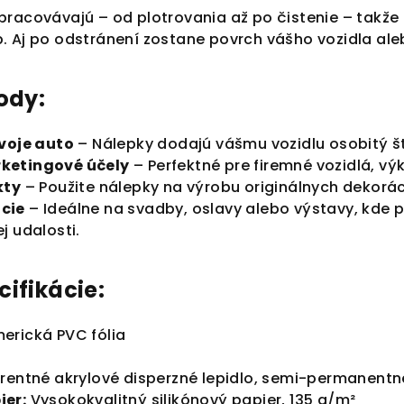
pracovávajú – od plotrovania až po čistenie – takže
. Aj po odstránení zostane povrch vášho vozidla al
ody:
svoje auto
– Nálepky dodajú vášmu vozidlu osobitý št
ketingové účely
– Perfektné pre firemné vozidlá, v
kty
– Použite nálepky na výrobu originálnych dekorác
cie
– Ideálne na svadby, oslavy alebo výstavy, kde 
j udalosti.
ifikácie:
rická PVC fólia
rentné akrylové disperzné lepidlo, semi-permanentn
ier:
Vysokokvalitný silikónový papier, 135 g/m²