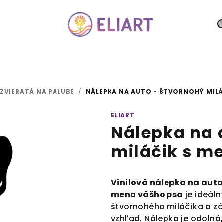
ZVIERATÁ NA PALUBE
/
NÁLEPKA NA AUTO - ŠTVORNOHÝ MIL
ELIART
Nálepka na 
miláčik s 
Vinilová nálepka na auto
meno vášho psa
je ideál
štvornohého miláčika a zá
vzhľad. Nálepka je odolná