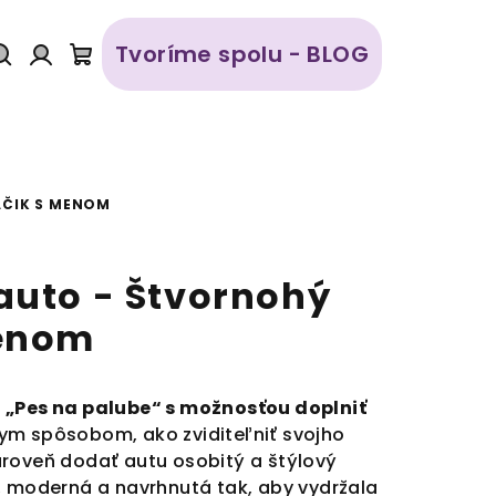
Tvoríme spolu - BLOG
Hľadať
Prihlásenie
Nákupný
košík
ÁČIK S MENOM
auto - Štvornohý
menom
 „Pes na palube“ s možnosťou doplniť
nym spôsobom, ako zviditeľniť svojho
roveň dodať autu osobitý a štýlový
, moderná a navrhnutá tak, aby vydržala