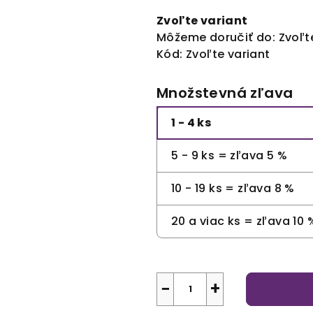
cena:
Zvoľte variant
Môžeme doručiť do:
Zvoľt
Kód:
Zvoľte variant
Množstevná zľava
1 - 4 ks
5 - 9 ks = zľava 5 %
10 - 19 ks = zľava 8 %
20 a viac ks = zľava 10 
−
+