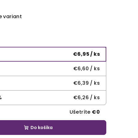
e variant
€6,95
/ ks
€6,60
/ ks
€6,39
/ ks
%
€6,26
/ ks
Ušetríte
€0
Do košíka