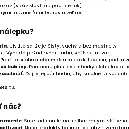
 rokov (v závislosti od podmienok)
znymi možnosťami tvarov a veľkostí
 nálepku?
uta.
Uistite sa, že je čistý, suchý a bez mastnoty.
ku.
Vyberte požadovanú farbu, veľkosť a tvar.
Použite suchú alebo mokrú metódu lepenia, podľa va
vé bubliny.
Pomocou plastovej stierky alebo kreditn
zaschnúť.
Dajte jej pár hodín, aby sa plne prispôsob
ete
tu
.
ť nás?
m mieste:
Sme rodinná firma s dlhoročnými skúsenos
stlivosť:
Naše produkty balíme tak, aby k vám dorazi