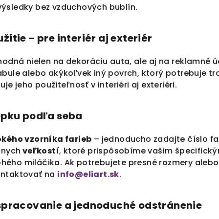
ýsledky bez vzduchových bublín.
itie – pre interiér aj exteriér
vhodná nielen na dekoráciu auta, ale aj na reklamné
bule alebo akýkoľvek iný povrch, ktorý potrebuje troc
uje jeho použiteľnosť v interiéri aj exteriéri.
lepku podľa seba
okého vzorníka farieb
– jednoducho zadajte číslo f
znych
veľkostí
, ktoré prispôsobíme vašim špecifick
ého miláčika. Ak potrebujete presné rozmery alebo
ontaktovať na
info@eliart.sk
.
 spracovanie a jednoduché odstránenie