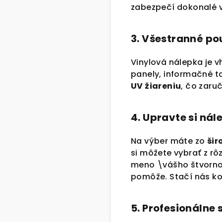
zabezpečí dokonalé v
3. Všestranné použ
Vinylová nálepka je 
panely, informačné ta
UV žiareniu
, čo zaruč
4. Upravte si ná
Na výber máte zo
šir
si môžete vybrať z rô
meno \vášho štvornoh
pomôže. Stačí nás k
5. Profesionálne