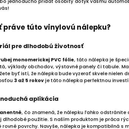
ebo jednoducho pridať osobitý dotyk vášmu automo
vás!
ť práve túto vinylovú nálepku?
riál pre dlhodobú životnosť
rubej monomerickej PVC fólie
, táto nálepka je špec
á, výklady obchodov, výstavné panely či tabule. Mat
ôžete byť istí, že nálepka bude vyzerať skvele nielen d
osťou
3 až 5 rokov
je táto nálepka perfektnou invest
jednoduchá aplikácia
anentné
, čo znamená, že nálepku ľahko odstránite
 dlhodobé použitie. S naším produktom je práca rých
né rovné povrchy. Navyše, nálepka je kompatibilná s