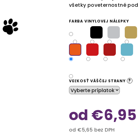
všetky poveternostné po
FARBA VINYLOVEJ NÁLEPKY
?
VEĽKOSŤ VÄŠČEJ STRANY
od
€6,95
od
€5,65
bez DPH
Jednotková