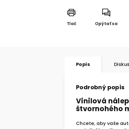
Tlač
Opýtať sa
Popis
Disku
Podrobný popis
Vinilová nále
štvornohého m
Chcete, aby vaše auto