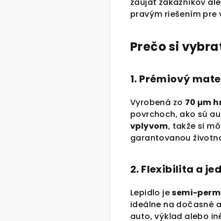
zaujať zákazníkov al
pravým riešením pre 
Prečo si vybra
1. Prémiový mate
Vyrobená zo
70 µm h
povrchoch, ako sú aut
vplyvom
, takže si m
garantovanou životn
2. Flexibilita a 
Lepidlo je
semi-perm
ideálne na dočasné aj
auto, výklad alebo i