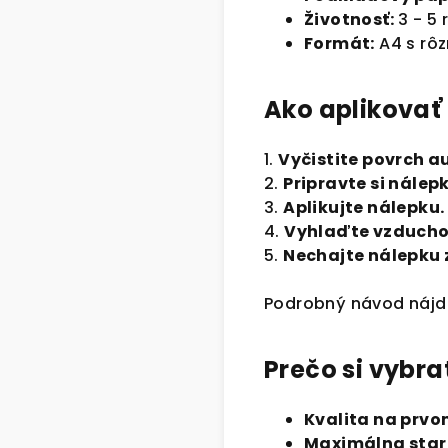
Životnosť:
3 - 5
Formát:
A4 s rô
Ako aplikovať
1.
Vyčistite povrch a
2.
Pripravte si nálep
3.
Aplikujte nálepku.
4.
Vyhlaďte vzducho
5.
Nechajte nálepku 
Podrobný návod nájd
Prečo si vybra
Kvalita na prvo
Maximálna staro