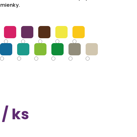
dmienky.
/ ks