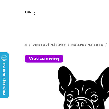
Prejsť
na
EUR
obsah
/
VINYLOVÉ NÁLEPKY
/
NÁLEPKY NA AUTO
/
DOMOV
Viac za menej