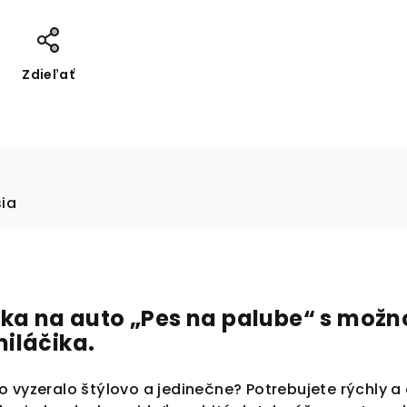
Zdieľať
sia
pka na auto „Pes na palube“ s mož
iláčika.
 vyzeralo štýlovo a jedinečne? Potrebujete rýchly a 