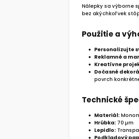
Nálepky sa výborne s
bez akýchkoľvek stôp
Použitie a výh
Personalizujte 
Reklamné a mar
Kreatívne proje
Dočasné dekorá
povrch konkrétne
Technické špec
Materiál:
Monome
Hrúbka:
70 µm
Lepidlo:
Transpa
Podkladový pap