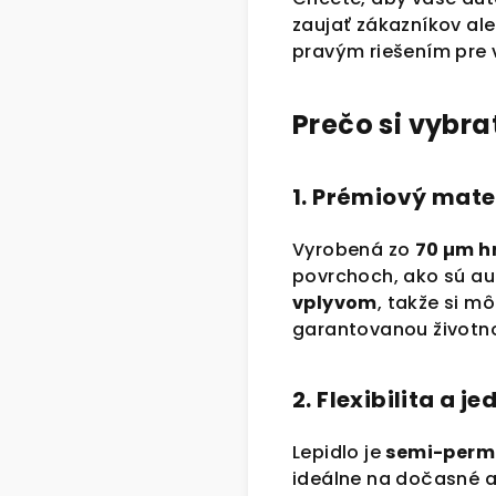
zaujať zákazníkov a
pravým riešením pre 
Prečo si vybra
1. Prémiový mate
Vyrobená zo
70 µm h
povrchoch, ako sú aut
vplyvom
, takže si m
garantovanou život
2. Flexibilita a 
Lepidlo je
semi-perm
ideálne na dočasné aj