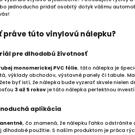
lebo jednoducho pridať osobitý dotyk vášmu automo
vás!
ť práve túto vinylovú nálepku?
riál pre dlhodobú životnosť
rubej monomerickej PVC fólie
, táto nálepka je špec
á, výklady obchodov, výstavné panely či tabule. Mat
ôžete byť istí, že nálepka bude vyzerať skvele nielen d
nosťou
3 až 5 rokov
je táto nálepka perfektnou investí
jednoduchá aplikácia
anentné
, čo znamená, že nálepku ľahko odstránite
 dlhodobé použitie. S naším produktom je práca rých