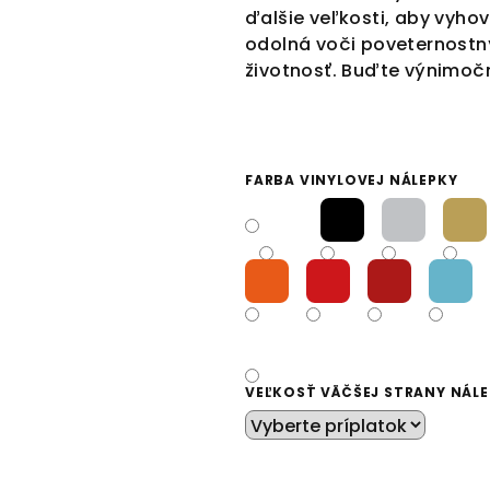
ďalšie veľkosti, aby vyho
odolná voči poveternost
životnosť. Buďte výnimoč
FARBA VINYLOVEJ NÁLEPKY
VEĽKOSŤ VÄČŠEJ STRANY NÁL