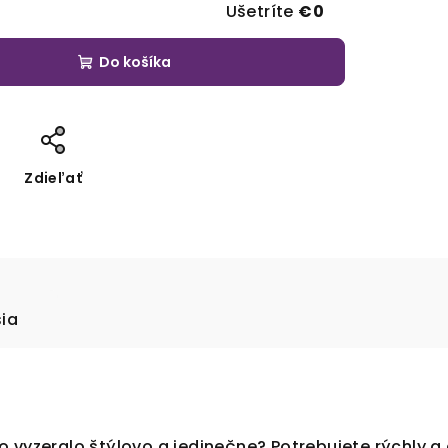
Ušetríte
€0
Do košíka
Zdieľať
sia
 vyzeralo štýlovo a jedinečne? Potrebujete rýchly a 