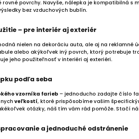
né rovné povrchy. Navyše, nálepka je kompatibilná s
ýsledky bez vzduchových bublín.
itie – pre interiér aj exteriér
vhodná nielen na dekoráciu auta, ale aj na reklamné
bule alebo akýkoľvek iný povrch, ktorý potrebuje tro
uje jeho použiteľnosť v interiéri aj exteriéri.
lepku podľa seba
okého vzorníka farieb
– jednoducho zadajte číslo f
znych
veľkostí
, ktoré prispôsobíme vašim špecifick
kékoľvek otázky, náš tím vám rád pomôže. Stačí n
 spracovanie a jednoduché odstránenie