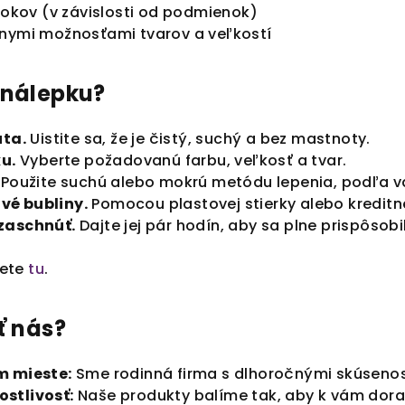
rokov (v závislosti od podmienok)
nymi možnosťami tvarov a veľkostí
 nálepku?
uta.
Uistite sa, že je čistý, suchý a bez mastnoty.
ku.
Vyberte požadovanú farbu, veľkosť a tvar.
Použite suchú alebo mokrú metódu lepenia, podľa va
vé bubliny.
Pomocou plastovej stierky alebo kreditn
zaschnúť.
Dajte jej pár hodín, aby sa plne prispôsobi
dete
tu
.
ť nás?
m mieste:
Sme rodinná firma s dlhoročnými skúsenos
stlivosť:
Naše produkty balíme tak, aby k vám dorazi