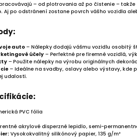
pracovávajú – od plotrovania až po čistenie – takže
. Aj po odstránení zostane povrch vášho vozidla al
ody:
svoje auto
– Nálepky dodajú vášmu vozidlu osobitý št
ketingové účely
– Perfektné pre firemné vozidlá, vý
kty
– Použite nálepky na výrobu originálnych dekorác
cie
– Ideálne na svadby, oslavy alebo výstavy, kde 
j udalosti.
ifikácie:
rická PVC fólia
entné akrylové disperzné lepidlo, semi-permanentn
ier:
Vysokokvalitný silikónový papier, 135 g/m²