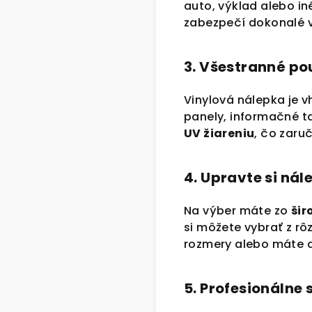
auto, výklad alebo i
zabezpečí dokonalé v
3. Všestranné použ
Vinylová nálepka je 
panely, informačné ta
UV žiareniu
, čo zaruč
4. Upravte si ná
Na výber máte zo
šir
si môžete vybrať z rô
rozmery alebo máte a
5. Profesionálne