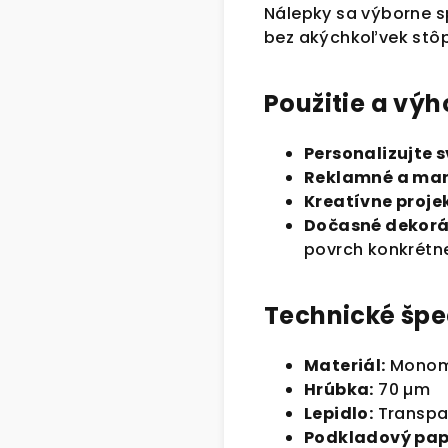
Nálepky sa výborne s
bez akýchkoľvek stôp
Použitie a výh
Personalizujte 
Reklamné a mar
Kreatívne proje
Dočasné dekorá
povrch konkrétne
Technické špec
Materiál:
Monome
Hrúbka:
70 µm
Lepidlo:
Transpar
Podkladový pap