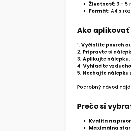
Životnosť:
3 - 5 
Formát:
A4 s rôz
Ako aplikovať
1.
Vyčistite povrch a
2.
Pripravte si nálep
3.
Aplikujte nálepku.
4.
Vyhlaďte vzducho
5.
Nechajte nálepku 
Podrobný návod náj
Prečo si vybra
Kvalita na prvo
Maximálna staro