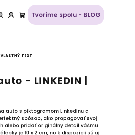
Tvoríme spolu - BLOG
Hľadať
Prihlásenie
Nákupný
košík
| VLASTNÝ TEXT
uto - LINKEDIN |
na auto s piktogramom LinkedInu a
erfektný spôsob, ako propagovať svoj
ch alebo pridať originálny detail vášmu
lepky je 10 x 2 cm, no k dispozícii sú aj