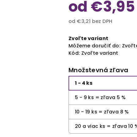
od
€3,95
od
€3,21
bez DPH
Jednotková
cena:
Zvoľte variant
Môžeme doručiť do:
Zvoľt
Kód:
Zvoľte variant
Množstevná zľava
1 - 4 ks
5 - 9 ks = zľava 5 %
10 - 19 ks = zľava 8 %
20 a viac ks = zľava 10 