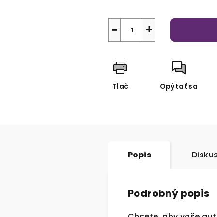
−
+
Tlač
Opýtať sa
Popis
Disku
Podrobný popis
Chcete, aby vaše auto