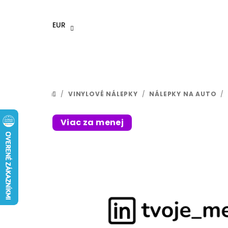
Prejsť
na
EUR
obsah
/
VINYLOVÉ NÁLEPKY
/
NÁLEPKY NA AUTO
/
DOMOV
Viac za menej