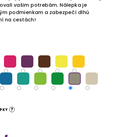
vovali vašim potrebám. Nálepka je
ným podmienkam a zabezpečí dlhú
ní na cestách!
?
EPKY