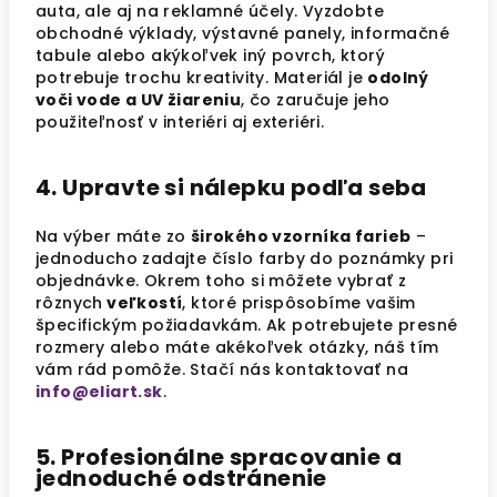
auta, ale aj na reklamné účely. Vyzdobte
obchodné výklady, výstavné panely, informačné
tabule alebo akýkoľvek iný povrch, ktorý
potrebuje trochu kreativity. Materiál je
odolný
voči vode a UV žiareniu
, čo zaručuje jeho
použiteľnosť v interiéri aj exteriéri.
4. Upravte si nálepku podľa seba
Na výber máte zo
širokého vzorníka farieb
–
jednoducho zadajte číslo farby do poznámky pri
objednávke. Okrem toho si môžete vybrať z
rôznych
veľkostí
, ktoré prispôsobíme vašim
špecifickým požiadavkám. Ak potrebujete presné
rozmery alebo máte akékoľvek otázky, náš tím
vám rád pomôže. Stačí nás kontaktovať na
info@eliart.sk
.
5. Profesionálne spracovanie a
jednoduché odstránenie