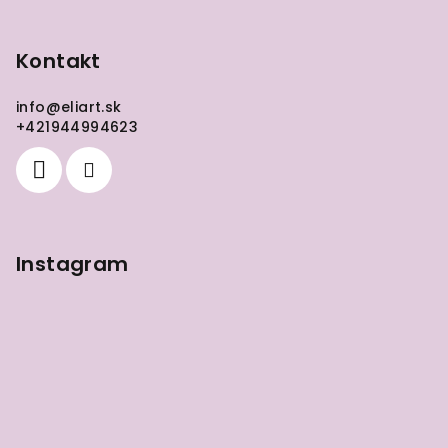
Z
á
p
Kontakt
ä
info
@
eliart.sk
t
+421944994623
i
e
Instagram