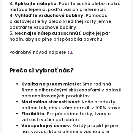
3.
Aplikujte nálepku.
Použite suchú alebo mokrú
metódu lepenia, podľa vašich preferencií.
4.
Vyhlaďte vzduchové bubliny.
Pomocou
plastovej stierky alebo kreditnej karty jemne
odstráňte vzduchové bubliny.
5.
Nechajte nálepku zaschnúť.
Dajte jej pár
hodín, aby sa plne prispôsobila povrchu.
Podrobný návod nájdete
tu
.
Prečo si vybrať nás?
Kvalita na prvom mieste:
Sme rodinná
firma s dlhoročnými skúsenosťami v oblasti
personalizovaných produktov.
Maximálna starostlivosť:
Naše produkty
balíme tak, aby k vám dorazili v 100% stave.
Flexibilita:
Prispôsobíme farby, tvary a
veľkosti vašim potrebám.
Váš spokojný úsmev:
Každý projekt je pre
nás výzvou, ktorú plníme s vášňou pre