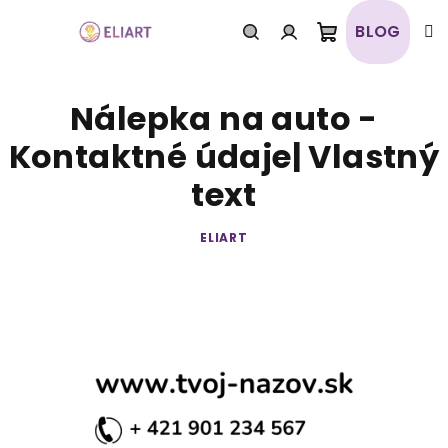
Prejsť
na
BLOG
obsah
Nákupný
Hľadať
Prihlásenie
Nálepka na auto -
košík
Kontaktné údaje| Vlastný
text
ELIART