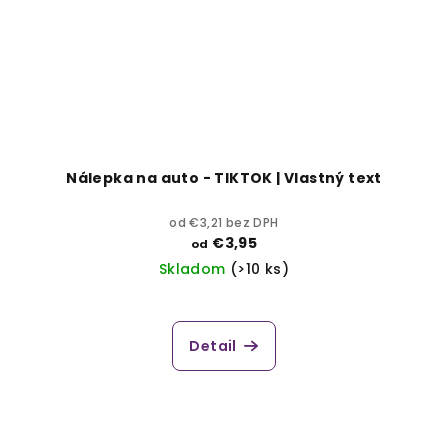
Nálepka na auto - TIKTOK | Vlastný text
od €3,21 bez DPH
€3,95
od
Skladom
(>10 ks)
Detail