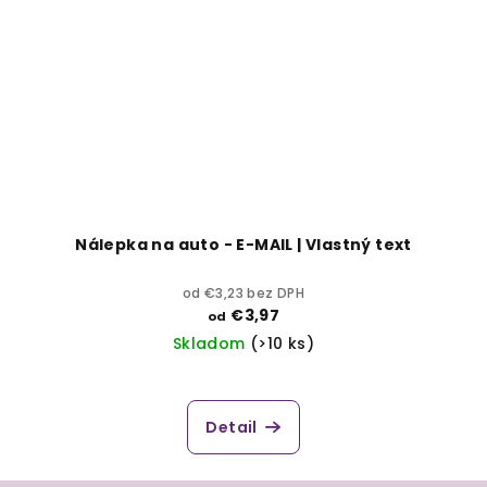
Nálepka na auto - E-MAIL | Vlastný text
od €3,23 bez DPH
€3,97
od
Skladom
(>10 ks)
Detail