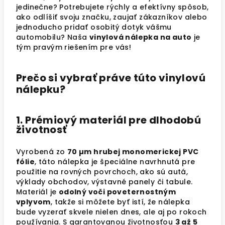
jedinečne? Potrebujete rýchly a efektívny spôsob,
ako odlíšiť svoju značku, zaujať zákazníkov alebo
jednoducho pridať osobitý dotyk vášmu
automobilu? Naša
vinylová nálepka na auto
je
tým pravým riešením pre vás!
Prečo si vybrať práve túto vinylovú
nálepku?
1. Prémiový materiál pre dlhodobú
životnosť
Vyrobená zo
70 µm hrubej monomerickej PVC
fólie
, táto nálepka je špeciálne navrhnutá pre
použitie na rovných povrchoch, ako sú autá,
výklady obchodov, výstavné panely či tabule.
Materiál je
odolný voči poveternostným
vplyvom
, takže si môžete byť istí, že nálepka
bude vyzerať skvele nielen dnes, ale aj po rokoch
používania. S garantovanou životnosťou
3 až 5