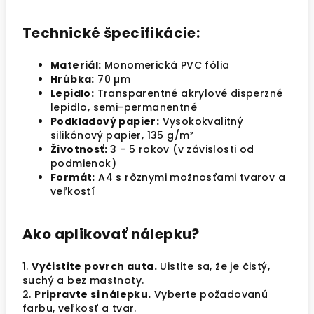
Technické špecifikácie:
Materiál:
Monomerická PVC fólia
Hrúbka:
70 µm
Lepidlo:
Transparentné akrylové disperzné
lepidlo, semi-permanentné
Podkladový papier:
Vysokokvalitný
silikónový papier, 135 g/m²
Životnosť:
3 - 5 rokov (v závislosti od
podmienok)
Formát:
A4 s rôznymi možnosťami tvarov a
veľkostí
Ako aplikovať nálepku?
1.
Vyčistite povrch auta.
Uistite sa, že je čistý,
suchý a bez mastnoty.
2.
Pripravte si nálepku.
Vyberte požadovanú
farbu, veľkosť a tvar.