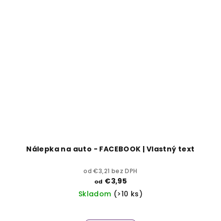
Nálepka na auto - FACEBOOK | Vlastný text
od €3,21 bez DPH
€3,95
od
Skladom
(>10 ks)