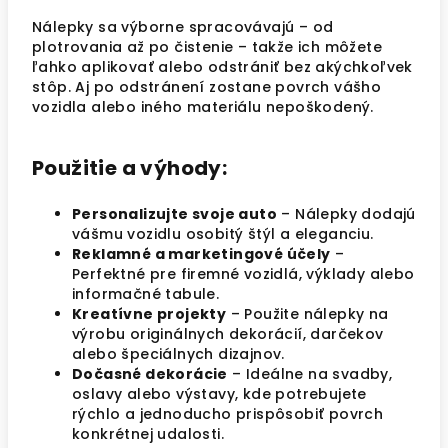
Nálepky sa výborne spracovávajú – od
plotrovania až po čistenie – takže ich môžete
ľahko aplikovať alebo odstrániť bez akýchkoľvek
stôp. Aj po odstránení zostane povrch vášho
vozidla alebo iného materiálu nepoškodený.
Použitie a výhody:
Personalizujte svoje auto
– Nálepky dodajú
vášmu vozidlu osobitý štýl a eleganciu.
Reklamné a marketingové účely
–
Perfektné pre firemné vozidlá, výklady alebo
informačné tabule.
Kreatívne projekty
– Použite nálepky na
výrobu originálnych dekorácií, darčekov
alebo špeciálnych dizajnov.
Dočasné dekorácie
– Ideálne na svadby,
oslavy alebo výstavy, kde potrebujete
rýchlo a jednoducho prispôsobiť povrch
konkrétnej udalosti.