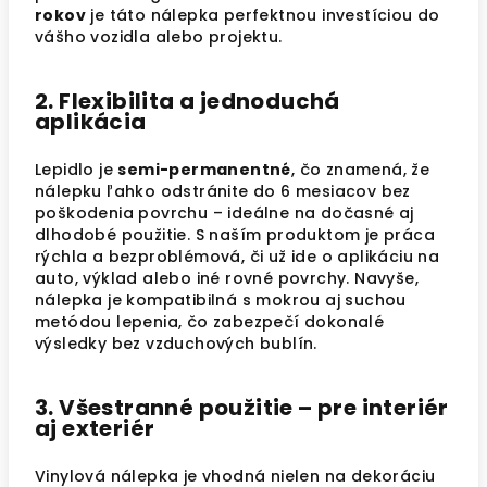
rokov
je táto nálepka perfektnou investíciou do
vášho vozidla alebo projektu.
2. Flexibilita a jednoduchá
aplikácia
Lepidlo je
semi-permanentné
, čo znamená, že
nálepku ľahko odstránite do 6 mesiacov bez
poškodenia povrchu – ideálne na dočasné aj
dlhodobé použitie. S naším produktom je práca
rýchla a bezproblémová, či už ide o aplikáciu na
auto, výklad alebo iné rovné povrchy. Navyše,
nálepka je kompatibilná s mokrou aj suchou
metódou lepenia, čo zabezpečí dokonalé
výsledky bez vzduchových bublín.
3. Všestranné použitie – pre interiér
aj exteriér
Vinylová nálepka je vhodná nielen na dekoráciu