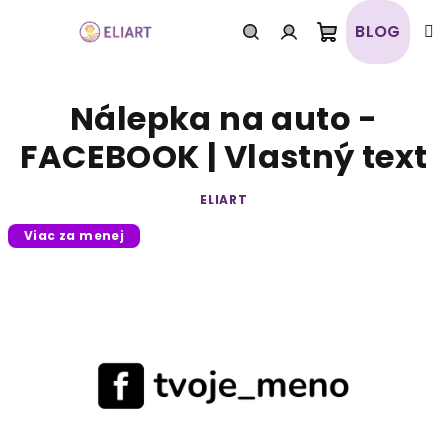
Prejsť
na
BLOG
obsah
Nákupný
Hľadať
Prihlásenie
Nálepka na auto -
košík
FACEBOOK | Vlastný text
ELIART
Viac za menej