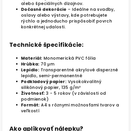
alebo špeciálnych dizajnov.
Dočasné dekorácie
– Ideálne na svadby,
oslavy alebo výstavy, kde potrebujete
rýchlo a jednoducho prispôsobiť povrch
konkrétnej udalosti.
Technické špecifikácie:
Materiál:
Monomerická PVC fólia
Hrúbka:
70 µm
Lepidlo:
Transparentné akrylové disperzné
lepidlo, semi-permanentné
Podkladový papier:
Vysokokvalitný
silikónový papier, 135 g/m²
Životnosť:
3 - 5 rokov (v závislosti od
podmienok)
Formát:
A4 s rôznymi možnosťami tvarov a
veľkostí
Ako aplikovať nálepku?