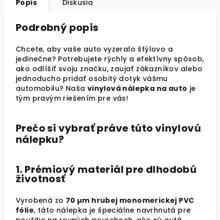
Popis
Diskusia
Podrobný popis
Chcete, aby vaše auto vyzeralo štýlovo a
jedinečne? Potrebujete rýchly a efektívny spôsob,
ako odlíšiť svoju značku, zaujať zákazníkov alebo
jednoducho pridať osobitý dotyk vášmu
automobilu? Naša
vinylová nálepka na auto
je
tým pravým riešením pre vás!
Prečo si vybrať práve túto vinylovú
nálepku?
1. Prémiový materiál pre dlhodobú
životnosť
Vyrobená zo
70 µm hrubej monomerickej PVC
fólie
, táto nálepka je špeciálne navrhnutá pre