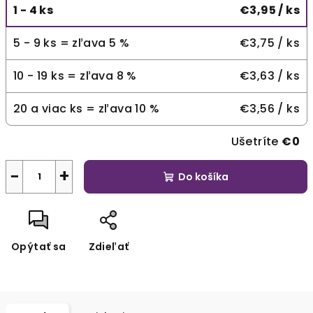
1 - 4 ks
€3,95
/ ks
5 - 9 ks = zľava 5 %
€3,75
/ ks
10 - 19 ks = zľava 8 %
€3,63
/ ks
20 a viac ks = zľava 10 %
€3,56
/ ks
Ušetríte
€0
−
+
Do košíka
Opýtať sa
Zdieľať