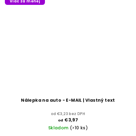
Viac za menej
Nálepka na auto - E-MAIL | Vlastný text
od €3,23 bez DPH
€3,97
od
Skladom
(>10 ks)