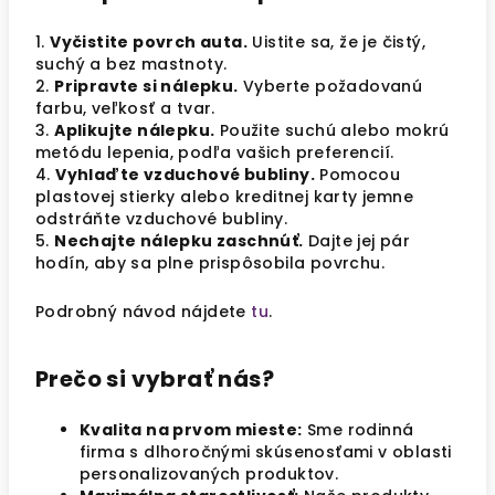
1.
Vyčistite povrch auta.
Uistite sa, že je čistý,
suchý a bez mastnoty.
2.
Pripravte si nálepku.
Vyberte požadovanú
farbu, veľkosť a tvar.
3.
Aplikujte nálepku.
Použite suchú alebo mokrú
metódu lepenia, podľa vašich preferencií.
4.
Vyhlaďte vzduchové bubliny.
Pomocou
plastovej stierky alebo kreditnej karty jemne
odstráňte vzduchové bubliny.
5.
Nechajte nálepku zaschnúť.
Dajte jej pár
hodín, aby sa plne prispôsobila povrchu.
Podrobný návod nájdete
tu
.
Prečo si vybrať nás?
Kvalita na prvom mieste:
Sme rodinná
firma s dlhoročnými skúsenosťami v oblasti
personalizovaných produktov.