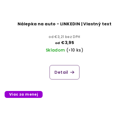
Nálepka na auto - LINKEDIN | Vlastný text
od €3,21 bez DPH
€3,95
od
Skladom
(>10 ks)
Detail
Viac za menej