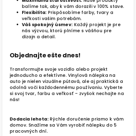
Maximálna starostlivosť:
Naše produkty
balíme tak, aby k vám dorazili v 100% stave.
Flexibilita:
Prispôsobíme farby, tvary a
veľkosti vašim potrebám.
Váš spokojný úsmev:
Každý projekt je pre
nás výzvou, ktorú plníme s vášňou pre
dizajn a detail.
Objednajte ešte dnes!
Transformujte svoje vozidlo alebo projekt
jednoducho a efektívne. Vinylová nálepka na
auto je nielen vizuálne pútavá, ale aj praktická a
odolná voči každodennému používaniu. Vyberte
si svoj tvar, farbu a veľkosť – zvyšok nechajte na
nás!
Dodacia lehota:
Rýchle doručenie priamo k vám
domov. Snažíme sa Vám vyrobiť nálepku do 5
pracovných dní.