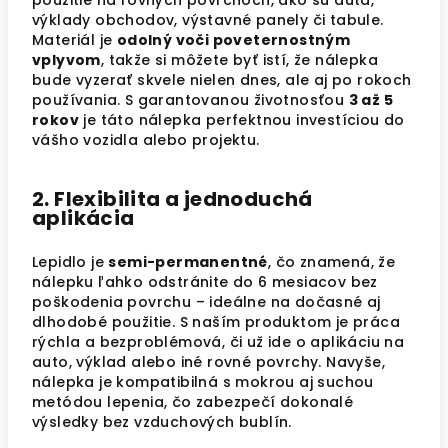
použitie na rovných povrchoch, ako sú autá,
výklady obchodov, výstavné panely či tabule.
Materiál je
odolný voči poveternostným
vplyvom
, takže si môžete byť istí, že nálepka
bude vyzerať skvele nielen dnes, ale aj po rokoch
používania. S garantovanou životnosťou
3 až 5
rokov
je táto nálepka perfektnou investíciou do
vášho vozidla alebo projektu.
2. Flexibilita a jednoduchá
aplikácia
Lepidlo je
semi-permanentné
, čo znamená, že
nálepku ľahko odstránite do 6 mesiacov bez
poškodenia povrchu – ideálne na dočasné aj
dlhodobé použitie. S naším produktom je práca
rýchla a bezproblémová, či už ide o aplikáciu na
auto, výklad alebo iné rovné povrchy. Navyše,
nálepka je kompatibilná s mokrou aj suchou
metódou lepenia, čo zabezpečí dokonalé
výsledky bez vzduchových bublín.