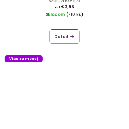
od €3,21 bez DPH
€3,95
od
Skladom
(>10 ks)
Detail
Viac za menej