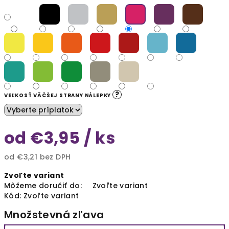
?
VEĽKOSŤ VÄČŠEJ STRANY NÁLEPKY
od
€3,95
/ ks
od
€3,21
bez DPH
Jednotková
Zvoľte variant
cena:
Môžeme doručiť do:
Zvoľte variant
Kód:
Zvoľte variant
Množstevná zľava