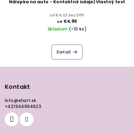
Nálepka na auto - Kontaktné údaje| Vlastný text
od €4,02 bez DPH
€4,95
od
Skladom
(>10 ks)
Detail
Z
á
p
Kontakt
ä
info
@
eliart.sk
t
+421944994623
i
e