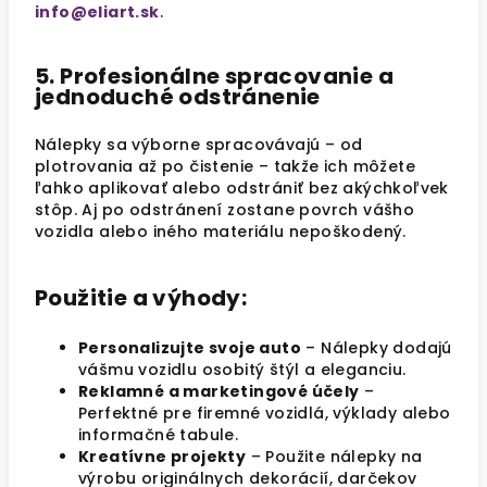
info@eliart.sk
.
5. Profesionálne spracovanie a
jednoduché odstránenie
Nálepky sa výborne spracovávajú – od
plotrovania až po čistenie – takže ich môžete
ľahko aplikovať alebo odstrániť bez akýchkoľvek
stôp. Aj po odstránení zostane povrch vášho
vozidla alebo iného materiálu nepoškodený.
Použitie a výhody:
Personalizujte svoje auto
– Nálepky dodajú
vášmu vozidlu osobitý štýl a eleganciu.
Reklamné a marketingové účely
–
Perfektné pre firemné vozidlá, výklady alebo
informačné tabule.
Kreatívne projekty
– Použite nálepky na
výrobu originálnych dekorácií, darčekov