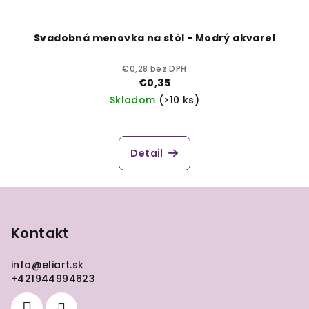
Svadobná menovka na stôl - Modrý akvarel
€0,28 bez DPH
€0,35
Skladom
(>10 ks)
Detail
Z
á
p
Kontakt
ä
info
@
eliart.sk
t
+421944994623
i