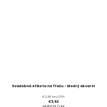
Svadobná etiketa na fľašu - Modrý akvarel
€2,86 bez DPH
€3,52
Jednotková
od €0,23 / 1 ks