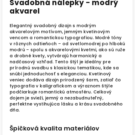
Svadobná nálepky - modrý
akvarel
Elegantný svadobný dizajn s modrým
akvarelovým motívom, jemným kvetinovým
vencom a romantickou typografiou. Modré tóny
v rôznych odtieňoch – od svetlomodrej po hlbokú
modrú – spolu s akvarelovými kvetmi, ako sú ruže
a drobné kvety, vytvárajú harmonický a
nadčasový vzhľad. Tento štýl je ideálny pre
prírodnú svadbu s klasickou tematikou, kde sa
snúbi jednoduchosť s eleganciou. Kvetinový
veniec dodáva dizajn prirodzený šarm, zatiaľ čo
typografia v kaligrafickom a výraznom štýle
podčiarkuje romantickú atmosféru. Celkový
dojem je svieži, jemný a nezabudnuteľný,
perfektne vystihujúca lásku a krásu svadobného
dňa.
Špičková kvalita materiálov