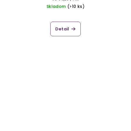
cena:
Skladom
(>10 ks)
Detail