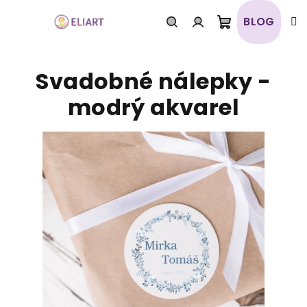
Prejsť
na
BLOG
obsah
Nákupný
Hľadať
Prihlásenie
Svadobné nálepky -
košík
modrý akvarel