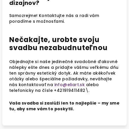
dizajnov?
Samozrejme! Kontaktujte nás a radi vám
poradíme s možnosťami.
Nečakajte, urobte svoju
svadbu nezabudnuteľnou
Objednajte si naše jedinečné svadobné ďakovné
nálepky ešte dnes a pridajte vášmu veľkému dňu
ten správny estetický dotyk. Ak máte akékoľvek
otázky alebo špeciálne požiadavky, neváhajte
nás kontaktovať na
info@eliart.sk
alebo
telefonicky na čísle +421919411482\.
Vaša svadba si zaslúži len to najlepšie – my sme
tu, aby sme vám to poskytli.