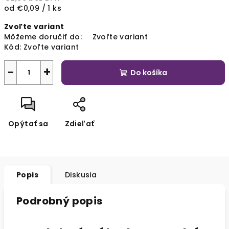
Jednotková
od €0,09 / 1 ks
cena:
Zvoľte variant
Môžeme doručiť do:
Zvoľte variant
Kód:
Zvoľte variant
−
+
Do košíka
Opýtať sa
Zdieľať
Popis
Diskusia
Podrobný popis