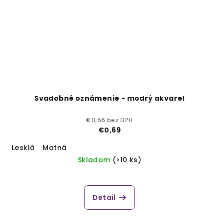
Svadobné oznámenie - modrý akvarel
€0,56 bez DPH
€0,69
Lesklá
Matná
Skladom
(>10 ks)
Detail