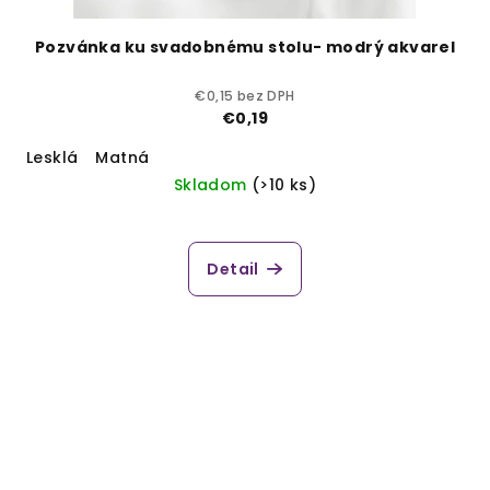
Pozvánka ku svadobnému stolu- modrý akvarel
€0,15 bez DPH
€0,19
Lesklá
Matná
Skladom
(>10 ks)
Detail