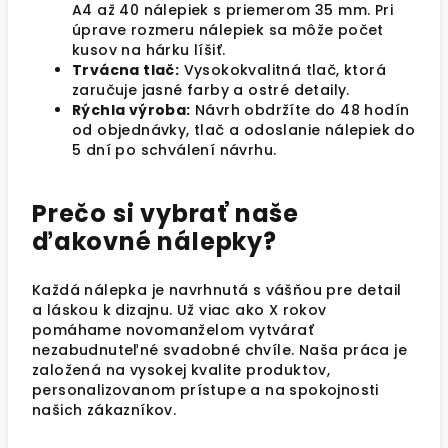
A4 až 40 nálepiek s priemerom 35 mm. Pri
úprave rozmeru nálepiek sa môže počet
kusov na hárku líšiť.
Trvácna tlač:
Vysokokvalitná tlač, ktorá
zaručuje jasné farby a ostré detaily.
Rýchla výroba:
Návrh obdržíte do 48 hodín
od objednávky, tlač a odoslanie nálepiek do
5 dní po schválení návrhu.
Prečo si vybrať naše
ďakovné nálepky?
Každá nálepka je navrhnutá s vášňou pre detail
a láskou k dizajnu. Už viac ako X rokov
pomáhame novomanželom vytvárať
nezabudnuteľné svadobné chvíle. Naša práca je
založená na vysokej kvalite produktov,
personalizovanom prístupe a na spokojnosti
našich zákazníkov.