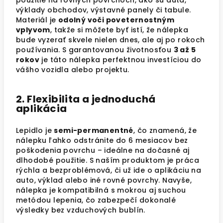
použitie na rovných povrchoch, ako sú autá,
výklady obchodov, výstavné panely či tabule.
Materiál je
odolný voči poveternostným
vplyvom
, takže si môžete byť istí, že nálepka
bude vyzerať skvele nielen dnes, ale aj po rokoch
používania. S garantovanou životnosťou
3 až 5
rokov
je táto nálepka perfektnou investíciou do
vášho vozidla alebo projektu.
2. Flexibilita a jednoduchá
aplikácia
Lepidlo je
semi-permanentné
, čo znamená, že
nálepku ľahko odstránite do 6 mesiacov bez
poškodenia povrchu – ideálne na dočasné aj
dlhodobé použitie. S naším produktom je práca
rýchla a bezproblémová, či už ide o aplikáciu na
auto, výklad alebo iné rovné povrchy. Navyše,
nálepka je kompatibilná s mokrou aj suchou
metódou lepenia, čo zabezpečí dokonalé
výsledky bez vzduchových bublín.