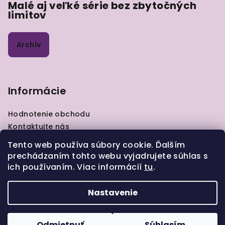
Malé aj veľké série bez zbytočných
limitov
Archív
Informácie
Hodnotenie obchodu
Kontaktujte nás
VOP
Tento web používa súbory cookie. Ďalším
GDPR
prechádzaním tohto webu vyjadrujete súhlas s
Zásady pre vrátenie tovaru
ich používaním. Viac informácií
tu
.
Moja objednávka
Nastavenie
Copyright 2026
ELIART.sk
. Všetky práva vyhradené.
Odmietnuť
Súhlasím