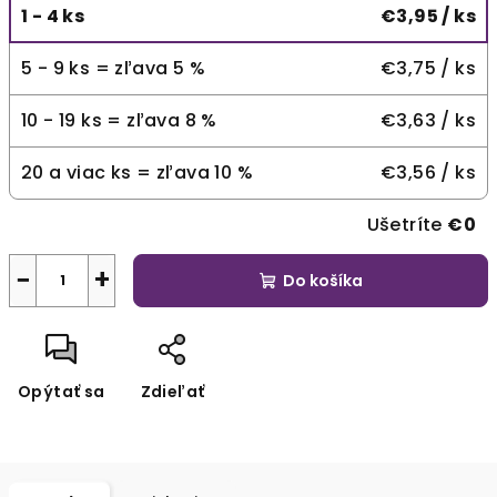
1 - 4 ks
€3,95
/ ks
5 - 9 ks = zľava 5 %
€3,75
/ ks
10 - 19 ks = zľava 8 %
€3,63
/ ks
20 a viac ks = zľava 10 %
€3,56
/ ks
Ušetríte
€0
−
+
Do košíka
Opýtať sa
Zdieľať