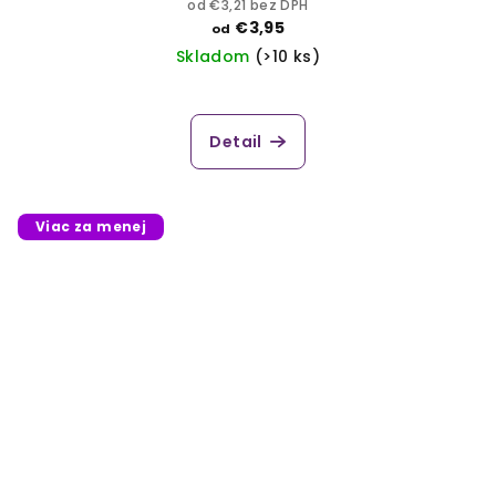
od €3,21 bez DPH
€3,95
od
Skladom
(>10 ks)
Detail
Viac za menej