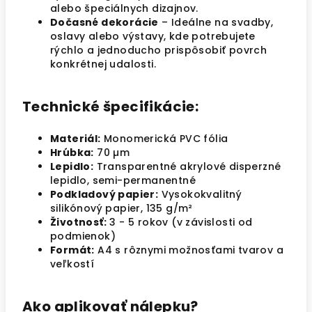
alebo špeciálnych dizajnov.
Dočasné dekorácie
– Ideálne na svadby,
oslavy alebo výstavy, kde potrebujete
rýchlo a jednoducho prispôsobiť povrch
konkrétnej udalosti.
Technické špecifikácie:
Materiál:
Monomerická PVC fólia
Hrúbka:
70 µm
Lepidlo:
Transparentné akrylové disperzné
lepidlo, semi-permanentné
Podkladový papier:
Vysokokvalitný
silikónový papier, 135 g/m²
Životnosť:
3 - 5 rokov (v závislosti od
podmienok)
Formát:
A4 s rôznymi možnosťami tvarov a
veľkostí
Ako aplikovať nálepku?