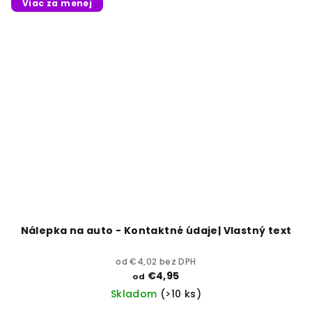
Viac za menej
Nálepka na auto - Kontaktné údaje| Vlastný text
od €4,02 bez DPH
€4,95
od
Skladom
(>10 ks)