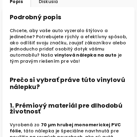
Popis
Diskusia
Podrobný popis
Chcete, aby vaše auto vyzeralo štýlovo a
jedinečne? Potrebujete rýchly a efektívny spôsob,
ako odlíšiť svoju značku, zaujať zákazníkov alebo
jednoducho pridať osobitý dotyk vášmu
automobilu? Naša
vinylová nálepka na auto
je
tým pravým riešením pre vás!
Prečo si vybrať práve túto vinylovú
nálepku?
1. Prémiový materiál pre dlhodobú
životnosť
Vyrobená zo
70 µm hrubej monomerickej PVC
fólie
, táto nálepka je špeciálne navrhnutá pre