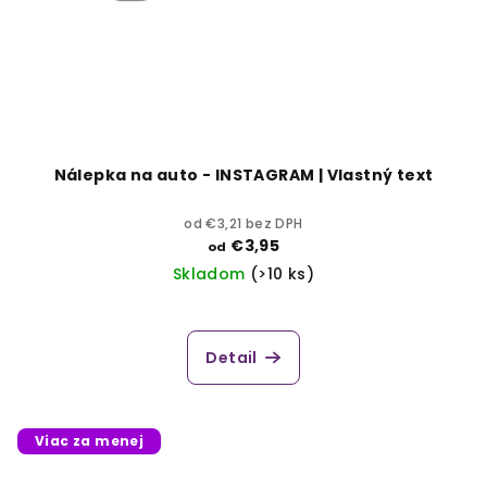
Nálepka na auto - INSTAGRAM | Vlastný text
od €3,21 bez DPH
€3,95
od
Skladom
(>10 ks)
Detail
Viac za menej