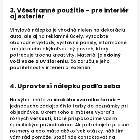
3. Všestranné použitie – pre interiér
aj exteriér
Vinylová nálepka je vhodná nielen na dekoráciu
auta, ale aj na reklamné účely. Vyzdobte
obchodné výklady, výstavné panely, informačné
tabule alebo akýkoľvek iný povrch, ktorý
potrebuje trochu kreativity. Materiál je
odolný
voči vode a UV žiareniu
, čo zaručuje jeho
použiteľnosť v interiéri aj exteriéri.
4. Upravte si nálepku podľa seba
Na výber máte zo
širokého vzorníka farieb
–
jednoducho zadajte číslo farby do poznámky pri
objednávke. Okrem toho si môžete vybrať z
rôznych
veľkostí
, ktoré prispôsobíme vašim
špecifickým požiadavkám. Ak potrebujete presné
rozmery alebo máte akékoľvek otázky, náš tím
vám rád pomôže. Stačí nás kontaktovať na