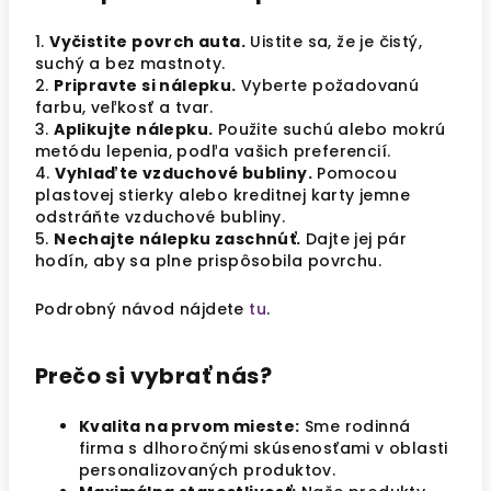
1.
Vyčistite povrch auta.
Uistite sa, že je čistý,
suchý a bez mastnoty.
2.
Pripravte si nálepku.
Vyberte požadovanú
farbu, veľkosť a tvar.
3.
Aplikujte nálepku.
Použite suchú alebo mokrú
metódu lepenia, podľa vašich preferencií.
4.
Vyhlaďte vzduchové bubliny.
Pomocou
plastovej stierky alebo kreditnej karty jemne
odstráňte vzduchové bubliny.
5.
Nechajte nálepku zaschnúť.
Dajte jej pár
hodín, aby sa plne prispôsobila povrchu.
Podrobný návod nájdete
tu
.
Prečo si vybrať nás?
Kvalita na prvom mieste:
Sme rodinná
firma s dlhoročnými skúsenosťami v oblasti
personalizovaných produktov.