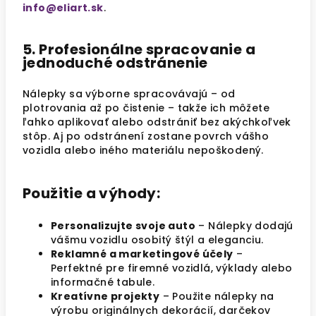
info@eliart.sk
.
5. Profesionálne spracovanie a
jednoduché odstránenie
Nálepky sa výborne spracovávajú – od
plotrovania až po čistenie – takže ich môžete
ľahko aplikovať alebo odstrániť bez akýchkoľvek
stôp. Aj po odstránení zostane povrch vášho
vozidla alebo iného materiálu nepoškodený.
Použitie a výhody:
Personalizujte svoje auto
– Nálepky dodajú
vášmu vozidlu osobitý štýl a eleganciu.
Reklamné a marketingové účely
–
Perfektné pre firemné vozidlá, výklady alebo
informačné tabule.
Kreatívne projekty
– Použite nálepky na
výrobu originálnych dekorácií, darčekov