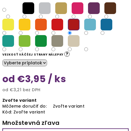
?
VEĽKOSŤ VÄČŠEJ STRANY NÁLEPKY
od
€3,95
/ ks
od
€3,21
bez DPH
Jednotková
Zvoľte variant
cena:
Môžeme doručiť do:
Zvoľte variant
Kód:
Zvoľte variant
Množstevná zľava