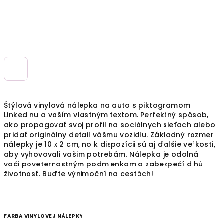
Štýlová vinylová nálepka na auto s piktogramom
LinkedInu a vaším vlastným textom. Perfektný spôsob,
ako propagovať svoj profil na sociálnych sieťach alebo
pridať originálny detail vášmu vozidlu. Základný rozmer
nálepky je 10 x 2 cm, no k dispozícii sú aj ďalšie veľkosti,
aby vyhovovali vašim potrebám. Nálepka je odolná
voči poveternostným podmienkam a zabezpečí dlhú
životnosť. Buďte výnimoční na cestách!
FARBA VINYLOVEJ NÁLEPKY