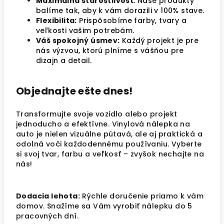
Maximálna starostlivosť:
Naše produkty
balíme tak, aby k vám dorazili v 100% stave.
Flexibilita:
Prispôsobíme farby, tvary a
veľkosti vašim potrebám.
Váš spokojný úsmev:
Každý projekt je pre
nás výzvou, ktorú plníme s vášňou pre
dizajn a detail.
Objednajte ešte dnes!
Transformujte svoje vozidlo alebo projekt
jednoducho a efektívne. Vinylová nálepka na
auto je nielen vizuálne pútavá, ale aj praktická a
odolná voči každodennému používaniu. Vyberte
si svoj tvar, farbu a veľkosť – zvyšok nechajte na
nás!
Dodacia lehota:
Rýchle doručenie priamo k vám
domov. Snažíme sa Vám vyrobiť nálepku do 5
pracovných dní.