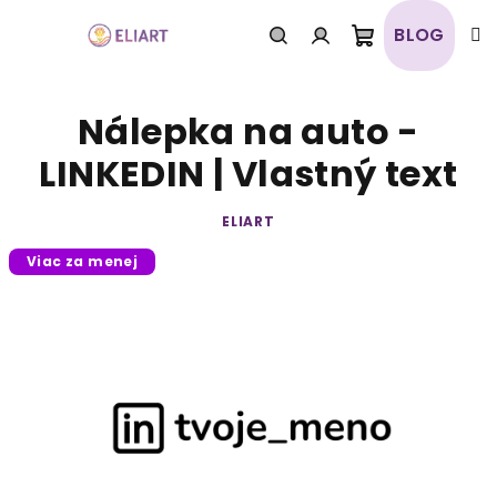
Prejsť
na
BLOG
obsah
Nákupný
Hľadať
Prihlásenie
Nálepka na auto -
košík
LINKEDIN | Vlastný text
ELIART
Viac za menej