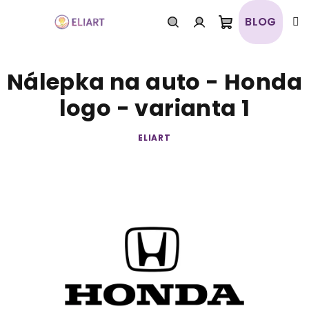
Prejsť
na
BLOG
obsah
Nákupný
Hľadať
Prihlásenie
Nálepka na auto - Honda
košík
logo - varianta 1
ELIART