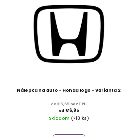
Nálepka na auto - Honda logo - varianta 2
od €5,65 bez DPH
€6,95
od
Skladom
(>10 ks)