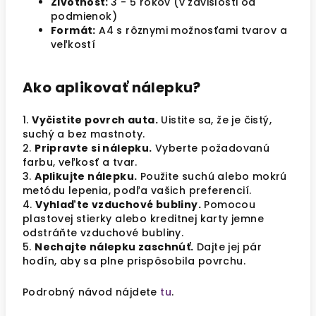
Životnosť:
3 - 5 rokov (v závislosti od
podmienok)
Formát:
A4 s rôznymi možnosťami tvarov a
veľkostí
Ako aplikovať nálepku?
1.
Vyčistite povrch auta.
Uistite sa, že je čistý,
suchý a bez mastnoty.
2.
Pripravte si nálepku.
Vyberte požadovanú
farbu, veľkosť a tvar.
3.
Aplikujte nálepku.
Použite suchú alebo mokrú
metódu lepenia, podľa vašich preferencií.
4.
Vyhlaďte vzduchové bubliny.
Pomocou
plastovej stierky alebo kreditnej karty jemne
odstráňte vzduchové bubliny.
5.
Nechajte nálepku zaschnúť.
Dajte jej pár
hodín, aby sa plne prispôsobila povrchu.
Podrobný návod nájdete
tu
.