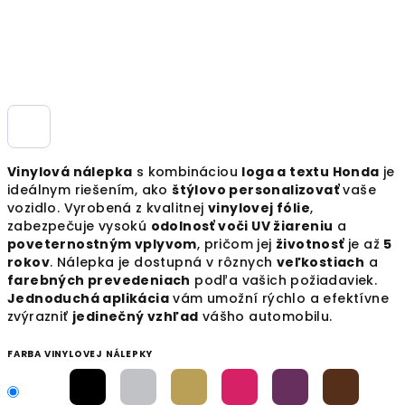
Vinylová nálepka
s kombináciou
loga a textu Honda
je
ideálnym riešením, ako
štýlovo personalizovať
vaše
vozidlo. Vyrobená z kvalitnej
vinylovej fólie
,
zabezpečuje vysokú
odolnosť voči UV žiareniu
a
poveternostným vplyvom
, pričom jej
životnosť
je až
5
rokov
. Nálepka je dostupná v rôznych
veľkostiach
a
farebných prevedeniach
podľa vašich požiadaviek.
Jednoduchá aplikácia
vám umožní rýchlo a efektívne
zvýrazniť
jedinečný vzhľad
vášho automobilu.
FARBA VINYLOVEJ NÁLEPKY