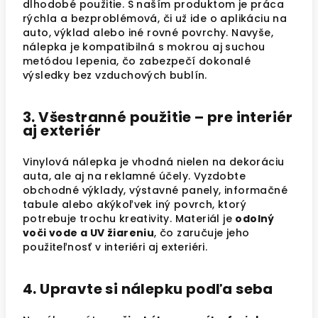
dlhodobé použitie. S naším produktom je práca
rýchla a bezproblémová, či už ide o aplikáciu na
auto, výklad alebo iné rovné povrchy. Navyše,
nálepka je kompatibilná s mokrou aj suchou
metódou lepenia, čo zabezpečí dokonalé
výsledky bez vzduchových bublín.
3. Všestranné použitie – pre interiér
aj exteriér
Vinylová nálepka je vhodná nielen na dekoráciu
auta, ale aj na reklamné účely. Vyzdobte
obchodné výklady, výstavné panely, informačné
tabule alebo akýkoľvek iný povrch, ktorý
potrebuje trochu kreativity. Materiál je
odolný
voči vode a UV žiareniu
, čo zaručuje jeho
použiteľnosť v interiéri aj exteriéri.
4. Upravte si nálepku podľa seba