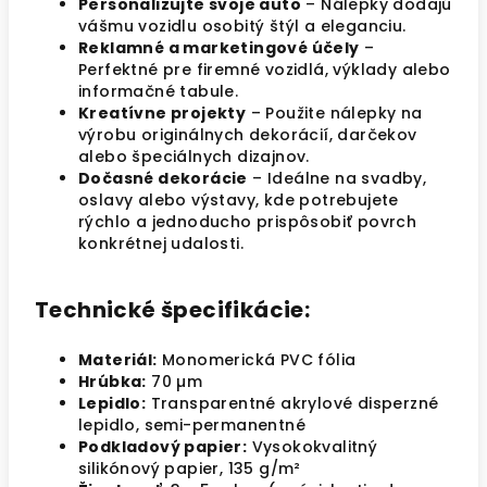
Personalizujte svoje auto
– Nálepky dodajú
vášmu vozidlu osobitý štýl a eleganciu.
Reklamné a marketingové účely
–
Perfektné pre firemné vozidlá, výklady alebo
informačné tabule.
Kreatívne projekty
– Použite nálepky na
výrobu originálnych dekorácií, darčekov
alebo špeciálnych dizajnov.
Dočasné dekorácie
– Ideálne na svadby,
oslavy alebo výstavy, kde potrebujete
rýchlo a jednoducho prispôsobiť povrch
konkrétnej udalosti.
Technické špecifikácie:
Materiál:
Monomerická PVC fólia
Hrúbka:
70 µm
Lepidlo:
Transparentné akrylové disperzné
lepidlo, semi-permanentné
Podkladový papier:
Vysokokvalitný
silikónový papier, 135 g/m²