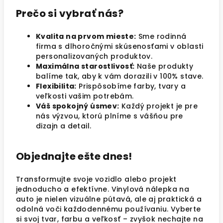
Prečo si vybrať nás?
Kvalita na prvom mieste:
Sme rodinná
firma s dlhoročnými skúsenosťami v oblasti
personalizovaných produktov.
Maximálna starostlivosť:
Naše produkty
balíme tak, aby k vám dorazili v 100% stave.
Flexibilita:
Prispôsobíme farby, tvary a
veľkosti vašim potrebám.
Váš spokojný úsmev:
Každý projekt je pre
nás výzvou, ktorú plníme s vášňou pre
dizajn a detail.
Objednajte ešte dnes!
Transformujte svoje vozidlo alebo projekt
jednoducho a efektívne. Vinylová nálepka na
auto je nielen vizuálne pútavá, ale aj praktická a
odolná voči každodennému používaniu. Vyberte
si svoj tvar, farbu a veľkosť – zvyšok nechajte na