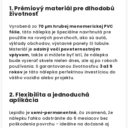
1. Prémiový materiál pre dlhodobú
životnosť
Vyrobená zo
70 µm hrubej monomerickej PVC
fólie
, táto nálepka je špeciálne navrhnutá pre
použitie na rovných povrchoch, ako sú autá,
výklady obchodov, výstavné panely či tabule.
Materiál je
odolný voči poveternostným
vplyvom
, takže si môžete byť istí, že nálepka
bude vyzerať skvele nielen dnes, ale aj po rokoch
používania. S garantovanou životnosťou
3 až 5
rokov
je táto nálepka perfektnou investíciou do
vášho vozidla alebo projektu.
2. Flexibilita a jednoduchá
aplikácia
Lepidlo je
semi-permanentné
, čo znamená, že
nálepku ľahko odstránite do 6 mesiacov bez
poškodenia povrchu – ideálne na dočasné aj