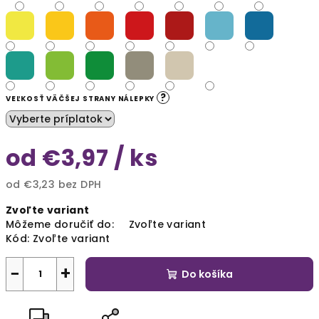
?
VEĽKOSŤ VÄČŠEJ STRANY NÁLEPKY
od
€3,97
/ ks
od
€3,23
bez DPH
Jednotková
Zvoľte variant
cena:
Môžeme doručiť do:
Zvoľte variant
Kód:
Zvoľte variant
−
+
Do košíka