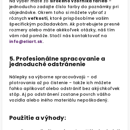
Na výber máte zo
širokého vzorníka farieb
–
jednoducho zadajte číslo farby do poznámky pri
objednávke. Okrem toho si môžete vybrať z
rôznych
veľkostí
, ktoré prispôsobíme vašim
špecifickým požiadavkám. Ak potrebujete presné
rozmery alebo máte akékoľvek otázky, náš tím
vám rád pomôže. Stačí nás kontaktovať na
info@eliart.sk
.
5. Profesionálne spracovanie a
jednoduché odstránenie
Nálepky sa výborne spracovávajú – od
plotrovania až po čistenie – takže ich môžete
ľahko aplikovať alebo odstrániť bez akýchkoľvek
stôp. Aj po odstránení zostane povrch vášho
vozidla alebo iného materiálu nepoškodený.
Použitie a výhody: