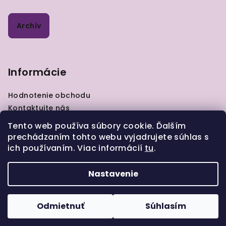
Archív
Informácie
Hodnotenie obchodu
Kontaktujte nás
VOP
Tento web používa súbory cookie. Ďalším
GDPR
prechádzaním tohto webu vyjadrujete súhlas s
Zásady pre vrátenie tovaru
ich používaním. Viac informácií
tu
.
Moja objednávka
Nastavenie
Copyright 2026
ELIART.sk
. Všetky práva vyhradené.
Odmietnuť
Súhlasím
Vytvoril Shoptet