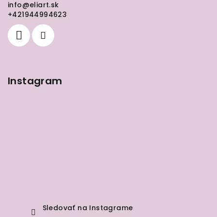
info
@
eliart.sk
t
+421944994623
i
e
Instagram
Sledovať na Instagrame