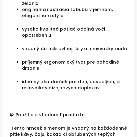
želania
originálna ilustrácia Labubu v jemnom,
elegantnom štýle
vysoko kvalitná potlač odolná voči
opotrebeniu
vhodný do mikrovlnej rúry aj umývačky riadu
príjemný ergonomický tvar pre pohodlné
držanie
ideálny ako darček pre deti, dospelých, či
milovníkov dizajnových doplnkov
🧩 Použitie a vhodnosť produktu
Tento
hrnček s menom
je vhodný na každodenné
pitie kávy, čaju, kakaa či obľúbených teplých