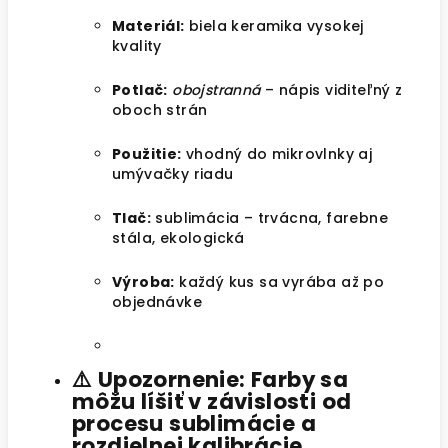
Materiál:
biela keramika vysokej
kvality
Potlač:
obojstranná
– nápis viditeľný z
oboch strán
Použitie:
vhodný do mikrovlnky aj
umývačky riadu
Tlač:
sublimácia – trvácna, farebne
stála, ekologická
Výroba:
každý kus sa vyrába až po
objednávke
⚠️
Upozornenie: Farby sa
môžu líšiť v závislosti od
procesu sublimácie a
rozdielnej kalibrácie