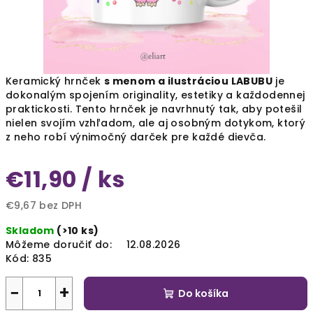
Keramický hrnček
s menom a ilustráciou LABUBU
je
dokonalým spojením originality, estetiky a každodennej
praktickosti. Tento hrnček je navrhnutý tak, aby potešil
nielen svojím vzhľadom, ale aj osobným dotykom, ktorý
z neho robí výnimočný darček pre každé dievča.
€11,90
/ ks
€9,67 bez DPH
Jednotková
Skladom
(>10 ks)
cena:
Môžeme doručiť do:
12.08.2026
Kód:
835
−
+
Do košíka