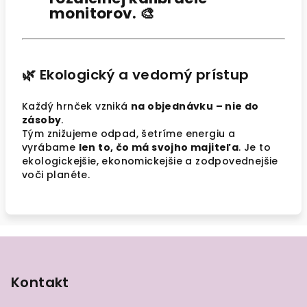
monitorov.
🎨
🌿 Ekologický a vedomý prístup
Každý hrnček vzniká
na objednávku – nie do
zásoby
.
Tým znižujeme odpad, šetríme energiu a
vyrábame
len to, čo má svojho majiteľa
. Je to
ekologickejšie, ekonomickejšie a zodpovednejšie
voči planéte.
Z
á
p
Kontakt
ä