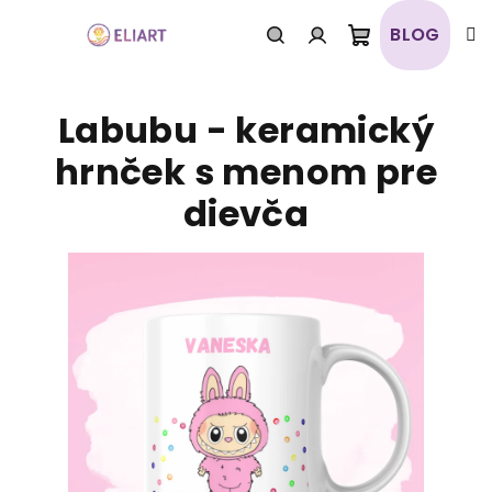
Prejsť
na
BLOG
obsah
Nákupný
Hľadať
Prihlásenie
Labubu - keramický
košík
hrnček s menom pre
dievča