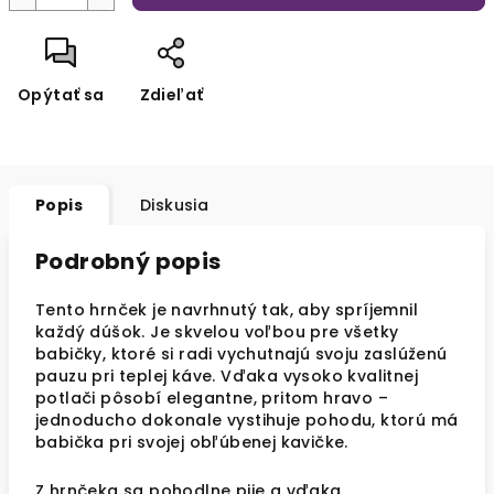
Opýtať sa
Zdieľať
Popis
Diskusia
Podrobný popis
Tento hrnček je navrhnutý tak, aby spríjemnil
každý dúšok. Je skvelou voľbou pre všetky
babičky, ktoré si radi vychutnajú svoju zaslúženú
pauzu pri teplej káve. Vďaka vysoko kvalitnej
potlači pôsobí elegantne, pritom hravo –
jednoducho dokonale vystihuje pohodu, ktorú má
babička pri svojej obľúbenej kavičke.
Z hrnčeka sa pohodlne pije a vďaka