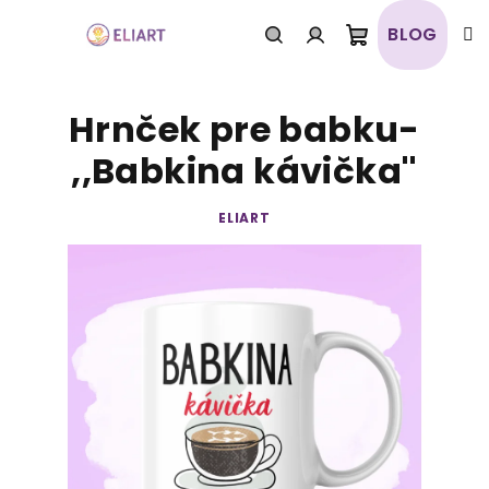
Prejsť
na
BLOG
obsah
Nákupný
Hľadať
Prihlásenie
Hrnček pre babku-
košík
,,Babkina kávička''
ELIART