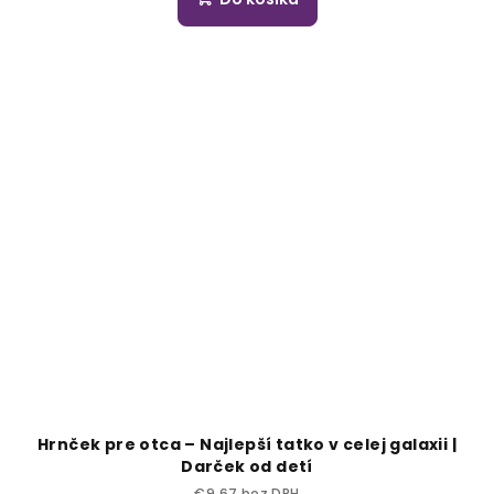
Hrnček pre otca – Najlepší tatko v celej galaxii |
Darček od detí
€9,67 bez DPH