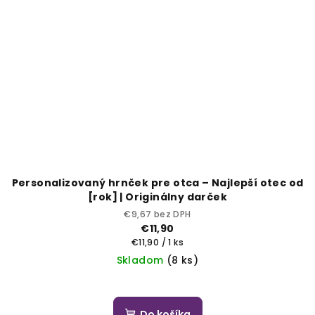
Personalizovaný hrnček pre otca – Najlepší otec od
[rok] | Originálny darček
€9,67 bez DPH
€11,90
Jednotková
€11,90 / 1 ks
cena:
Skladom
(8 ks)
Do košíka