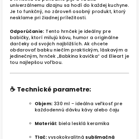
univerzálnemu dizajnu sa hodí do každej kuchyne.
Je to funkčný, no zároveň osobný produkt, ktorý
nesklame pri žiadnej príležitosti.
Odporúčanie:
Tento hrnček je ideálny pre
babičky, ktorí milujú kávu, humor a originálne
darčeky od svojich najbližších. Ak chcete
obdarovať babku niečím praktickým, láskavým a
jedinečným, hrnček „Babkina kavička“ od Elieart je
tou najlepšou voľbou.
☕
Technické parametre:
Objem:
330 ml – ideálna veľkosť pre
každodennú dávku kávy alebo čaju
Materiál:
biela lesklá keramika
Tlač:
vysokokvalitná
sublimačná