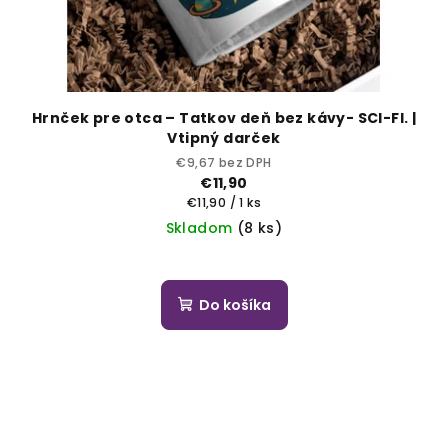
Hrnček pre otca – Tatkov deň bez kávy- SCI-FI. |
Vtipný darček
€9,67 bez DPH
€11,90
Jednotková
€11,90 / 1 ks
cena:
Skladom
(8 ks)
Do košíka