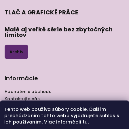
TLAČ A GRAFICKÉ PRÁCE
Malé aj veľké série bez zbytočných
limitov
Archív
Informácie
Hodnotenie obchodu
Kontaktujte nás
VOP
Tento web používa súbory cookie. Ďalším
GDPR
prechádzaním tohto webu vyjadrujete súhlas s
Zásady pre vrátenie tovaru
ich používaním. Viac informácií
tu
.
Moja objednávka