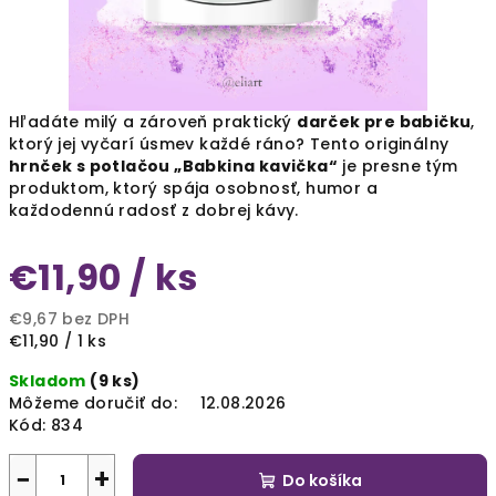
Hľadáte milý a zároveň praktický
darček pre babičku
,
ktorý jej vyčarí úsmev každé ráno? Tento originálny
hrnček s potlačou „Babkina kavička“
je presne tým
produktom, ktorý spája osobnosť, humor a
každodennú radosť z dobrej kávy.
€11,90
/ ks
€9,67 bez DPH
Jednotková
€11,90 / 1 ks
cena:
Skladom
(9 ks)
Môžeme doručiť do:
12.08.2026
Kód:
834
−
+
Do košíka