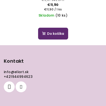
€11,90
Jednotková
€11,90 / 1 ks
cena:
Skladom
(10 ks)
Do košíka
Z
á
p
Kontakt
ä
info
@
eliart.sk
t
+421944994623
i
e