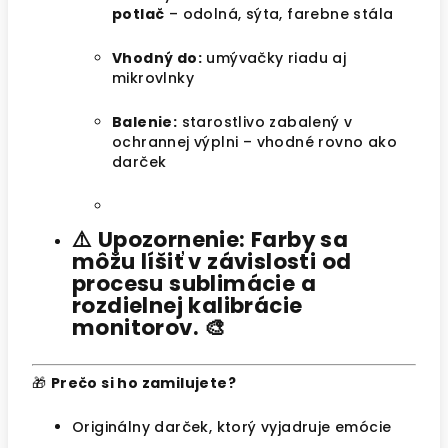
potlač
– odolná, sýta, farebne stála
Vhodný do:
umývačky riadu aj
mikrovlnky
Balenie:
starostlivo zabalený v
ochrannej výplni – vhodné rovno ako
darček
⚠️
Upozornenie: Farby sa
môžu líšiť v závislosti od
procesu sublimácie a
rozdielnej kalibrácie
monitorov.
🎨
🎁
Prečo si ho zamilujete?
Originálny darček, ktorý vyjadruje emócie