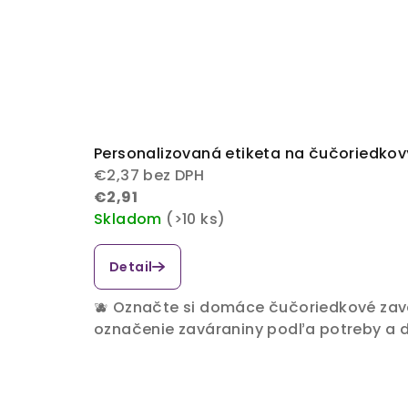
Personalizovaná etiketa na čučoriedko
€2,37 bez DPH
€2,91
Skladom
(>10 ks)
Detail
🫐 Označte si domáce čučoriedkové zavá
označenie zaváraniny podľa potreby a do