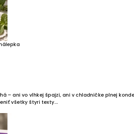
 nálepka
zlyhá – ani vo vlhkej špajzi, ani v chladničke plnej ko
ť všetky štyri texty...