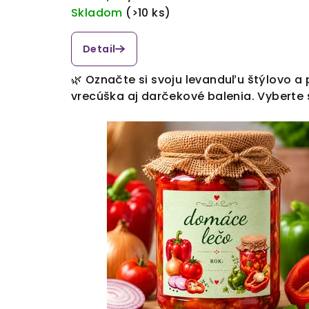
cena:
Skladom
(>10 ks)
Detail
🌿 Označte si svoju levanduľu štýlovo 
vrecúška aj darčekové balenia. Vyberte si