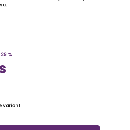
ru.
–29 %
s
e variant