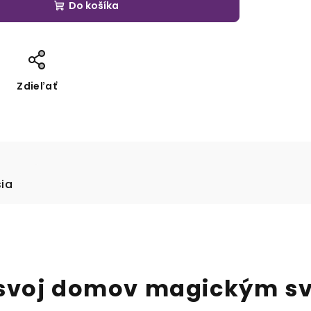
Do košíka
Zdieľať
sia
 svoj domov magickým s