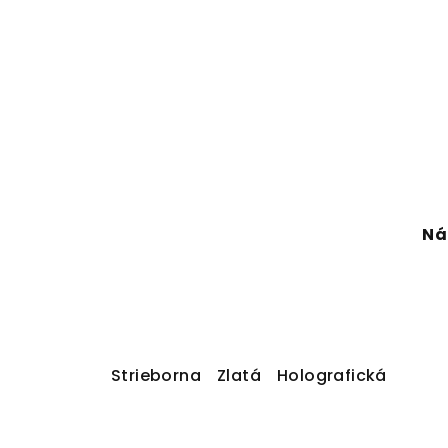
Ná
Strieborna
Zlatá
Holografická