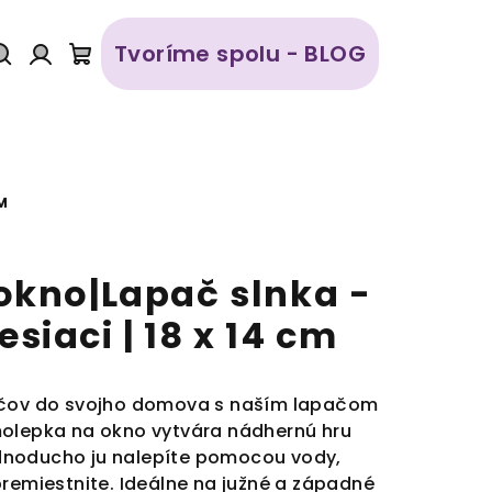
Tvoríme spolu - BLOG
Hľadať
Prihlásenie
Nákupný
košík
M
okno|Lapač slnka -
iaci | 18 x 14 cm
účov do svojho domova s naším lapačom
molepka na okno vytvára nádhernú hru
 Jednoducho ju nalepíte pomocou vody,
premiestnite. Ideálne na južné a západné