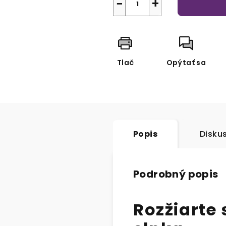
−
+
Tlač
Opýtať sa
Popis
Disku
Podrobný popis
Rozžiarte