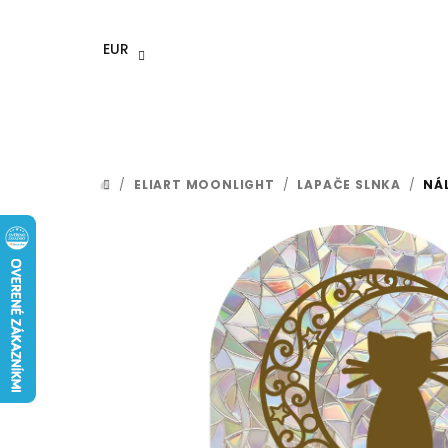
Prejsť
na
EUR
obsah
/
ELIART MOONLIGHT
/
LAPAČE SLNKA
/
NÁL
DOMOV