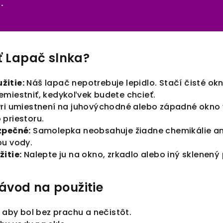
.
ť Lapač slnka?
žitie:
Náš lapač nepotrebuje lepidlo. Stačí čisté ok
miestniť, kedykoľvek budete chcieť.
ri umiestnení na juhovýchodné alebo západné okno v
priestoru.
zpečné:
Samolepka neobsahuje žiadne chemikálie ani 
ou vody.
itie:
Nalepte ju na okno, zrkadlo alebo iný sklenený
vod na použitie
, aby bol bez prachu a nečistôt.