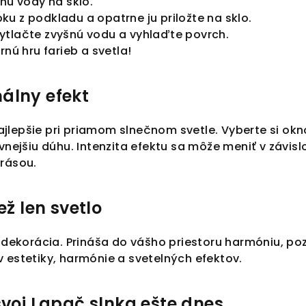
chu vody na sklo.
u z podkladu a opatrne ju priložte na sklo.
ytlačte zvyšnú vodu a vyhlaďte povrch.
rnú hru farieb a svetla!
álny efekt
jlepšie pri priamom slnečnom svetle. Vyberte si okn
ívnejšiu dúhu. Intenzita efektu sa môže meniť v závis
krásou.
ež len svetlo
n dekorácia. Prináša do vášho priestoru harmóniu, poz
 estetiky, harmónie a svetelných efektov.
svoj Lapač slnka ešte dnes