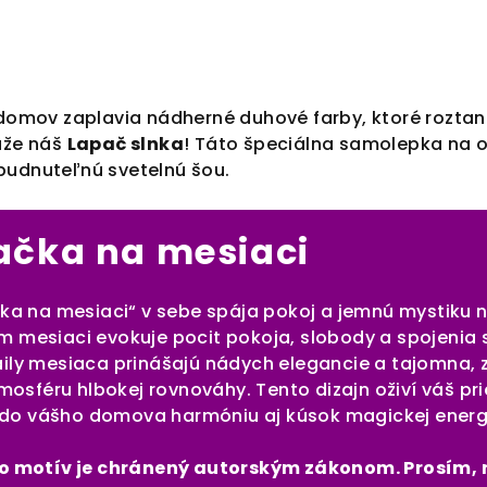
 domov zaplavia nádherné duhové farby, ktoré roztan
káže náš
Lapač slnka
! Táto špeciálna samolepka na 
budnuteľnú svetelnú šou.
ačka na mesiaci
ka na mesiaci“ v sebe spája pokoj a jemnú mystiku n
mesiaci evokuje pocit pokoja, slobody a spojenia 
ly mesiaca prinášajú nádych elegancie a tajomna, 
mosféru hlbokej rovnováhy. Tento dizajn oživí váš pr
e do vášho domova harmóniu aj kúsok magickej energ
o motív je chránený autorským zákonom. Prosím,