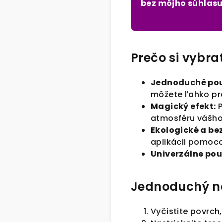
bez môjho súhlasu
Prečo si vybra
Jednoduché pou
môžete ľahko pre
Magický efekt:
P
atmosféru vášho 
Ekologické a be
aplikácii pomoc
Univerzálne použ
Jednoduchý ná
Vyčistite povrch