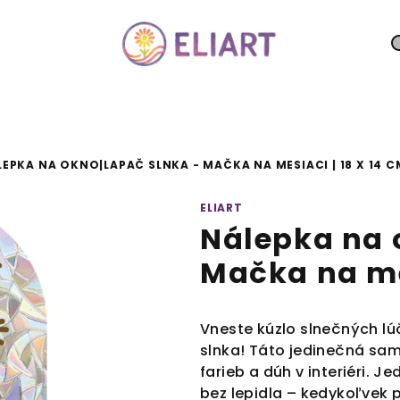
EPKA NA OKNO|LAPAČ SLNKA - MAČKA NA MESIACI | 18 X 14 C
ELIART
Nálepka na 
Mačka na mes
Vneste kúzlo slnečných l
slnka! Táto jedinečná sa
farieb a dúh v interiéri.
bez lepidla – kedykoľvek 