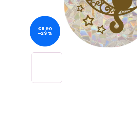
€9,90
–29 %