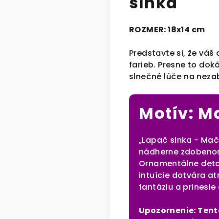
slnka
ROZMER: 18x14 cm
Predstavte si, že váš
farieb. Presne to do
slnečné lúče na neza
Motív: M
„Lapač slnka - Mač
nádherne zdobenom 
Ornamentálne detai
intuície dotvára at
fantáziu a prinesi
Upozornenie: Tent