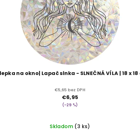
lepka na okno| Lapač slnka - SLNEČNÁ VÍLA | 18 x 18
€5,65 bez DPH
€6,95
(–29 %)
Skladom
(3 ks)