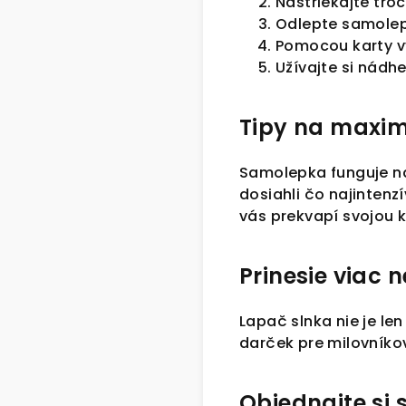
Nastriekajte tro
Odlepte samolepk
Pomocou karty v
Užívajte si nádhe
Tipy na maxim
Samolepka funguje na
dosiahli čo najintenz
vás prekvapí svojou 
Prinesie viac n
Lapač slnka nie je le
darček pre milovníkov
Objednajte si 