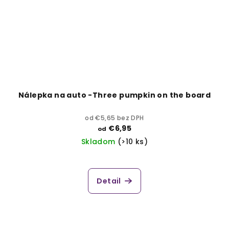
Nálepka na auto -Three pumpkin on the board
od €5,65 bez DPH
€6,95
od
Skladom
(>10 ks)
Detail