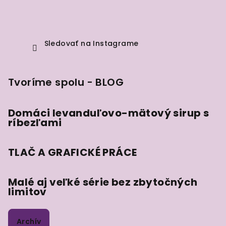
Sledovať na Instagrame
Tvoríme spolu - BLOG
Domáci levanduľovo-mätový sirup s
ríbezľami
TLAČ A GRAFICKÉ PRÁCE
Malé aj veľké série bez zbytočných
limitov
Archív