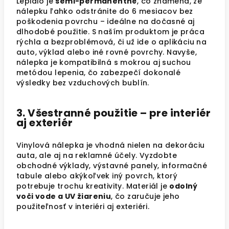
Lepidlo je
semi-permanentné
, čo znamená, že
nálepku ľahko odstránite do 6 mesiacov bez
poškodenia povrchu – ideálne na dočasné aj
dlhodobé použitie. S naším produktom je práca
rýchla a bezproblémová, či už ide o aplikáciu na
auto, výklad alebo iné rovné povrchy. Navyše,
nálepka je kompatibilná s mokrou aj suchou
metódou lepenia, čo zabezpečí dokonalé
výsledky bez vzduchových bublín.
3. Všestranné použitie – pre interiér
aj exteriér
Vinylová nálepka je vhodná nielen na dekoráciu
auta, ale aj na reklamné účely. Vyzdobte
obchodné výklady, výstavné panely, informačné
tabule alebo akýkoľvek iný povrch, ktorý
potrebuje trochu kreativity. Materiál je
odolný
voči vode a UV žiareniu
, čo zaručuje jeho
použiteľnosť v interiéri aj exteriéri.