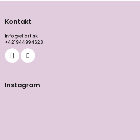
Z
á
p
Kontakt
ä
info
@
eliart.sk
t
+421944994623
i
e
Instagram