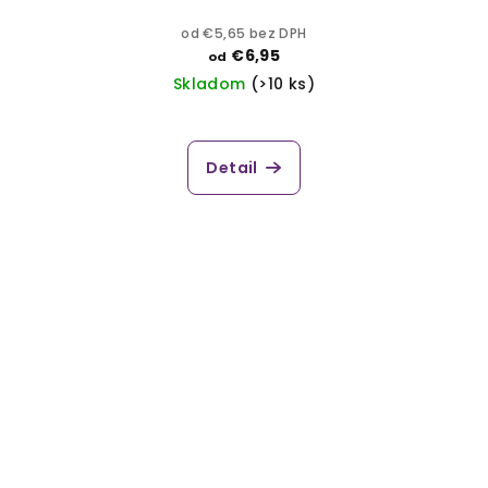
od €5,65 bez DPH
€6,95
od
Skladom
(>10 ks)
Detail