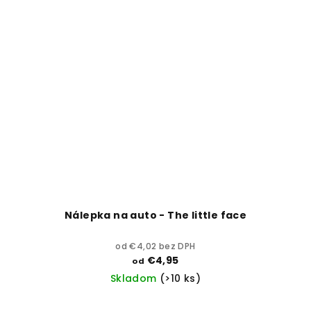
Nálepka na auto - The little face
od €4,02 bez DPH
€4,95
od
Skladom
(>10 ks)