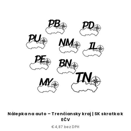
Nálepka na auto – Trenčiansky kraj | SK skratka k
EČV
€4,87 bez DPH