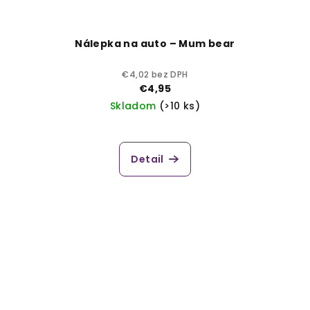
Nálepka na auto – Mum bear
€4,02 bez DPH
€4,95
Skladom
(>10 ks)
Detail