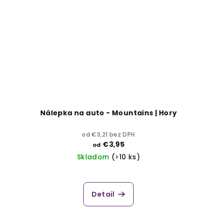
Nálepka na auto - Mountains | Hory
od €3,21 bez DPH
€3,95
od
Skladom
(>10 ks)
Detail