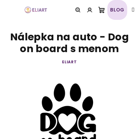
Prejsť
na
BLOG
obsah
Nákupný
Hľadať
Prihlásenie
Nálepka na auto - Dog
košík
on board s menom
ELIART