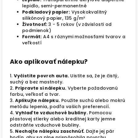
lepidlo, semi-permanentné
Podkladový papier:
Vysokokvalitný
silikónový papier, 135 g/m²
Životnosť:
3 - 5 rokov (v závislosti od
podmienok)
Formát:
A4 s rôznymi možnosťami tvarov a
veľkostí
Ako aplikovať nálepku?
1.
Vyčistite povrch auta.
Uistite sa, že je čistý,
suchý a bez mastnoty.
2.
Pripravte si nálepku.
Vyberte požadovanú
farbu, veľkosť a tvar.
3.
Aplikujte nálepku.
Použite suchú alebo mokrú
metódu lepenia, podľa vašich preferencií.
4.
Vyhlaďte vzduchové bubliny.
Pomocou
plastovej stierky alebo kreditnej karty jemne
odstráňte vzduchové bubliny.
5.
Nechajte nálepku zaschnúť.
Dajte jej pár
hodín, aby sa plne prispôsobila povrchu.