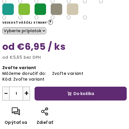
?
VEĽKOSŤ VÄŠČEJ STRANY
od
€6,95
/ ks
od
€5,65
bez DPH
Jednotková
Zvoľte variant
cena:
Môžeme doručiť do:
Zvoľte variant
Kód:
Zvoľte variant
−
+
Do košíka
Opýtať sa
Zdieľať