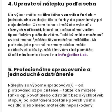
4. Upravte si nálepku podľa seba
Na výber máte zo
širokého vzorníka farieb
–
jednoducho zadajte číslo farby do poznámky pri
objednávke. Okrem toho si môžete vybrať z
rôznych
veľkostí
, ktoré prispôsobíme vašim
špecifickým požiadavkám. Taktiež máte možnosť
uviesť meno \vášho štvornohého miláčika. Ak
potrebujete presné rozmery alebo máte
akékoľvek otázky, náš tím vám rád pomôže.
Stačí nás kontaktovať na
info@eliart.sk
.
5. Profesionálne spracovanie a
jednoduché odstránenie
Nálepky sa výborne spracovávajú – od
plotrovania až po čistenie – takže ich môžete
ľahko aplikovať alebo odstrániť bez akýchkoľvek
stôp. Aj po odstránení zostane povrch vášho
vozidla alebo iného materiálu nepoškodený.