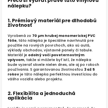
Prečo si vybrať práve túto vinylovú
nálepku?
1. Prémiový materiál pre dlhodobú
životnosť
Vyrobená zo
70 µm hrubej monomerickej PVC
fólie
, táto nálepka je špeciálne navrhnutá pre
použitie na rovných povrchoch, ako sú autá,
výklady obchodov, výstavné panely či tabule.
Materiál je
odolný voči poveternostným
vplyvom
, takže si môžete byť istí, že nálepka
bude vyzerať skvele nielen dnes, ale aj po rokoch
používania. S garantovanou životnosťou
3 až 5
rokov
je táto nálepka perfektnou investíciou do
vášho vozidla alebo projektu.
2. Flexibilita a jednoduchá
aplikácia