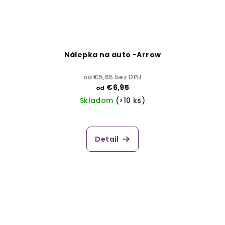
Nálepka na auto -Arrow
od €5,65 bez DPH
€6,95
od
Skladom
(>10 ks)
Detail