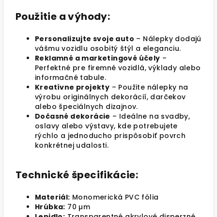
Použitie a výhody:
Personalizujte svoje auto
– Nálepky dodajú
vášmu vozidlu osobitý štýl a eleganciu.
Reklamné a marketingové účely
–
Perfektné pre firemné vozidlá, výklady alebo
informačné tabule.
Kreatívne projekty
– Použite nálepky na
výrobu originálnych dekorácií, darčekov
alebo špeciálnych dizajnov.
Dočasné dekorácie
– Ideálne na svadby,
oslavy alebo výstavy, kde potrebujete
rýchlo a jednoducho prispôsobiť povrch
konkrétnej udalosti.
Technické špecifikácie:
Materiál:
Monomerická PVC fólia
Hrúbka:
70 µm
Lepidlo:
Transparentné akrylové disperzné