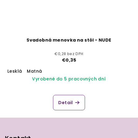
Svadobná menovka na stôl - NUDE
€0,28 bez DPH
€0,35
Lesklá
Matná
Vyrobené do 5 pracovných dní
Detail
Z
á