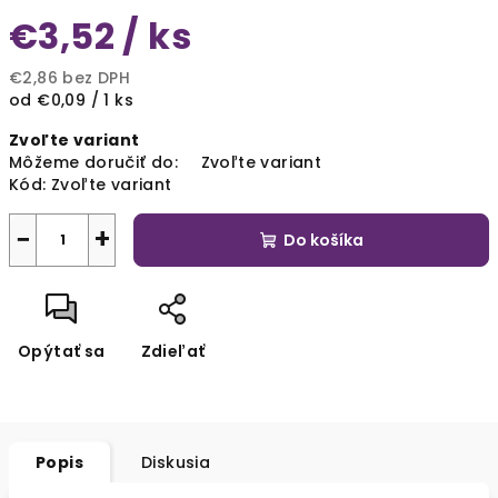
€3,52
/ ks
€2,86
bez DPH
Jednotková
od €0,09 / 1 ks
cena:
Zvoľte variant
Môžeme doručiť do:
Zvoľte variant
Kód:
Zvoľte variant
−
+
Do košíka
Opýtať sa
Zdieľať
Popis
Diskusia