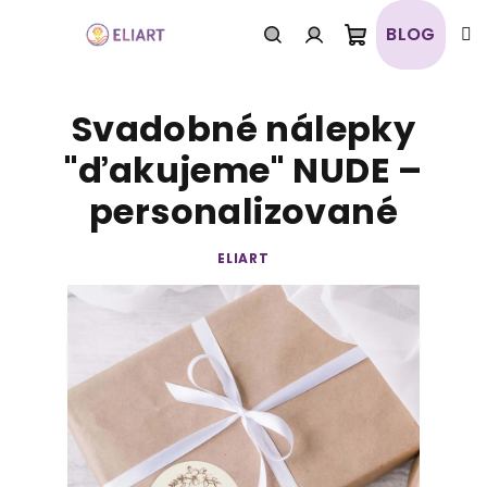
Prejsť
na
BLOG
obsah
Nákupný
Hľadať
Prihlásenie
Svadobné nálepky
košík
"ďakujeme" NUDE –
personalizované
ELIART