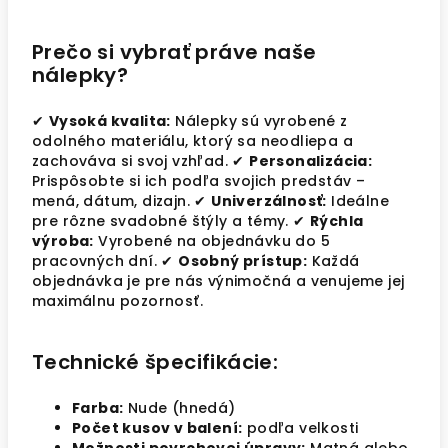
Prečo si vybrať práve naše
nálepky?
✔
Vysoká kvalita:
Nálepky sú vyrobené z
odolného materiálu, ktorý sa neodliepa a
zachováva si svoj vzhľad. ✔
Personalizácia:
Prispôsobte si ich podľa svojich predstáv –
mená, dátum, dizajn. ✔
Univerzálnosť:
Ideálne
pre rôzne svadobné štýly a témy. ✔
Rýchla
výroba:
Vyrobené na objednávku do 5
pracovných dní. ✔
Osobný prístup:
Každá
objednávka je pre nás výnimočná a venujeme jej
maximálnu pozornosť.
Technické špecifikácie:
Farba:
Nude (hnedá)
Počet kusov v balení:
podľa velkosti