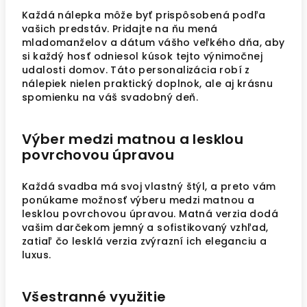
Každá nálepka môže byť prispôsobená podľa
vašich predstáv. Pridajte na ňu mená
mladomanželov a dátum vášho veľkého dňa, aby
si každý hosť odniesol kúsok tejto výnimočnej
udalosti domov. Táto personalizácia robí z
nálepiek nielen praktický doplnok, ale aj krásnu
spomienku na váš svadobný deň.
Výber medzi matnou a lesklou
povrchovou úpravou
Každá svadba má svoj vlastný štýl, a preto vám
ponúkame možnosť výberu medzi matnou a
lesklou povrchovou úpravou. Matná verzia dodá
vašim darčekom jemný a sofistikovaný vzhľad,
zatiaľ čo lesklá verzia zvýrazní ich eleganciu a
luxus.
Všestranné využitie