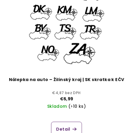
Nálepka na auto – Žilinský kraj | SK skratka k EČV
€4,87 bez DPH
€5,99
Skladom
(>10 ks)
Priemerné
hodnotenie
produktu
Detail