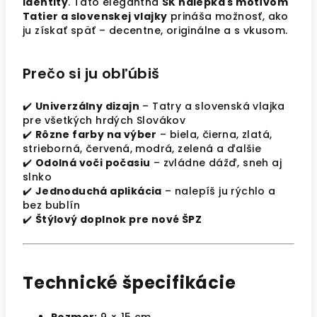
identity
. Táto elegantná
SK nálepka s motívom
Tatier a slovenskej vlajky
prináša možnosť, ako
ju získať späť – decentne, originálne a s vkusom.
Prečo si ju obľúbiš
✔️
Univerzálny dizajn
– Tatry a slovenská vlajka
pre všetkých hrdých Slovákov
✔️
Rôzne farby na výber
– biela, čierna, zlatá,
strieborná, červená, modrá, zelená a ďalšie
✔️
Odolná voči počasiu
– zvládne dážď, sneh aj
slnko
✔️
Jednoduchá aplikácia
– nalepíš ju rýchlo a
bez bublín
✔️
Štýlový doplnok pre nové ŠPZ
Technické špecifikácie