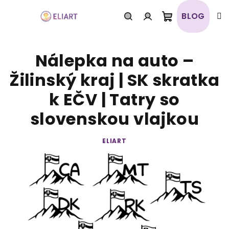
Prejsť
na
BLOG
obsah
Nákupný
Hľadať
Prihlásenie
Nálepka na auto –
košík
Žilinský kraj | SK skratka
k EČV | Tatry so
slovenskou vlajkou
ELIART