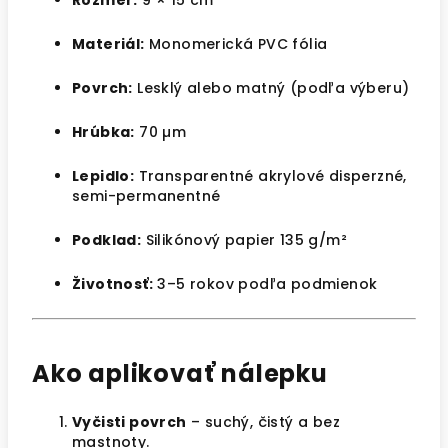
Rozmer:
9 × 15 cm
Materiál:
Monomerická PVC fólia
Povrch:
Lesklý alebo matný (podľa výberu)
Hrúbka:
70 µm
Lepidlo:
Transparentné akrylové disperzné,
semi-permanentné
Podklad:
Silikónový papier 135 g/m²
Životnosť:
3–5 rokov podľa podmienok
Ako aplikovať nálepku
Vyčisti povrch
– suchý, čistý a bez
mastnoty.