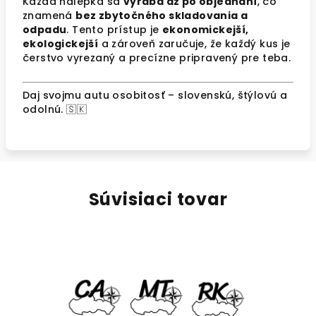
Každá nálepka sa
vyrába až po objednaní
, čo
znamená
bez zbytočného skladovania a
odpadu
. Tento prístup je
ekonomickejší,
ekologickejší
a zároveň zaručuje, že každý kus je
čerstvo vyrezaný a precízne pripravený pre teba.
Daj svojmu autu osobitosť – slovenskú, štýlovú a
odolnú. 🇸🇰
Súvisiaci tovar