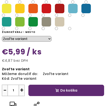
ŽILINSKÝ KRAJ - MESTO
€5,99
/ ks
€4,87 bez DPH
Jednotková
Zvoľte variant
cena:
Môžeme doručiť do:
Zvoľte variant
Kód:
Zvoľte variant
−
+
Do košíka