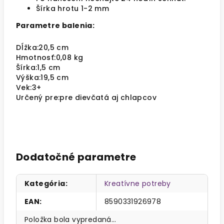
Šírka hrotu 1-2 mm
Parametre balenia:
Dĺžka
:
20,5 cm
Hmotnosť
:
0,08 kg
Šírka
:
1,5 cm
Výška
:
19,5 cm
Vek
:
3+
Určený pre
:
pre dievčatá aj chlapcov
Dodatočné parametre
Kategória
:
Kreatívne potreby
EAN
:
8590331926978
Položka bola vypredaná…