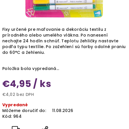
Fixy určené pre maľovanie a dekoráciu textilu z
prírodného alebo umelého vlákna. Po nanesení
nechajte 24 hodín schnúť. Teplotu žehličky nastavte
podľa typu textílie. Po zažehlení sú farby odolné praniu
do 60°C a žehleniu.
Položka bola vypredaná…
€4,95
/ ks
€4,02 bez DPH
Jednotková
Vypredané
cena:
Môžeme doručiť do:
11.08.2026
Kód:
964