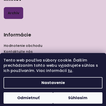
Archív
Informácie
Hodnotenie obchodu
Kontaktujte nás
VOP
Tento web používa súbory cookie. Ďalším
GDPR
prechádzaním tohto webu vyjadrujete súhlas s
Zásady pre vrátenie tovaru
ich používaním. Viac informácií
tu
.
Moja objednávka
Nastavenie
Copyright 2026
ELIART.sk
. Všetky práva vyhradené.
Odmietnuť
Súhlasím
Vytvoril Shoptet