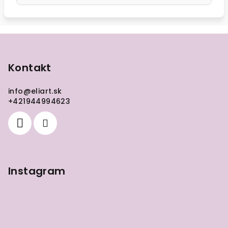
Z
á
p
Kontakt
ä
info
@
eliart.sk
t
+421944994623
i
e
Instagram