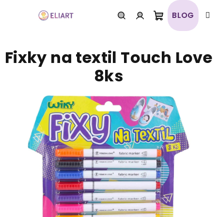
Prejsť
na
BLOG
obsah
Nákupný
Hľadať
Prihlásenie
Fixky na textil Touch Love
košík
8ks