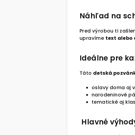
Náhľad na sch
Pred výrobou ti zašl
upravíme
text alebo 
Ideálne pre k
Táto
detská pozván
oslavy doma aj v
narodeninové pá
tematické aj kla
Hlavné výhod