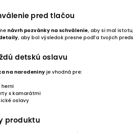
válenie pred tlačou
eme
návrh pozvánky na schválenie
, aby si mal istot
detaily
, aby bol výsledok presne podľa tvojich pred
aždú detskú oslavu
ka na narodeniny
je vhodná pre:
 herni
rty s kamarátmi
sické oslavy
y produktu