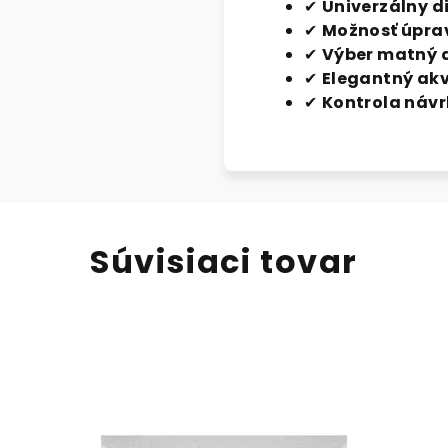
✔
Univerzálny d
✔
Možnosť úprav
✔
Výber matný a
✔
Elegantný akv
✔
Kontrola návr
Súvisiaci tovar