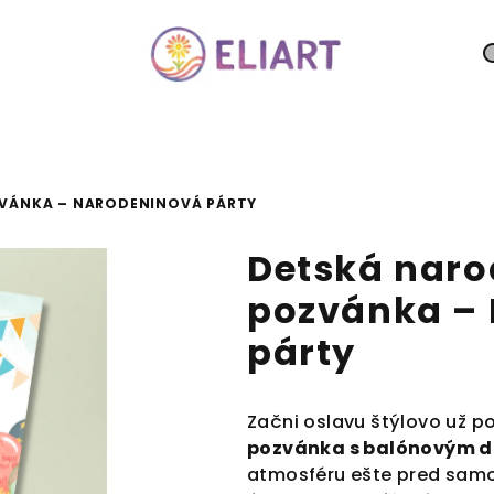
VÁNKA – NARODENINOVÁ PÁRTY
Detská nar
pozvánka –
párty
Začni oslavu štýlovo už 
pozvánka s balónovým 
atmosféru ešte pred sam