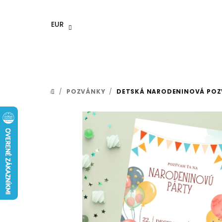
Prejsť
na
EUR
obsah
/
POZVÁNKY
/
DETSKÁ NARODENINOVÁ POZ
DOMOV