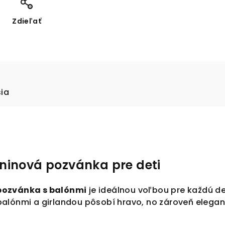
Zdieľať
sia
ninová pozvánka pre deti
pozvánka s balónmi
je ideálnou voľbou pre každú de
alónmi a girlandou pôsobí hravo, no zároveň elegant