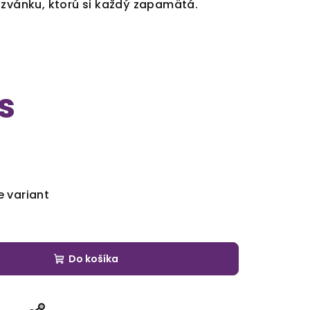
ozvánku, ktorú si každý zapamätá.
s
e variant
Do košíka