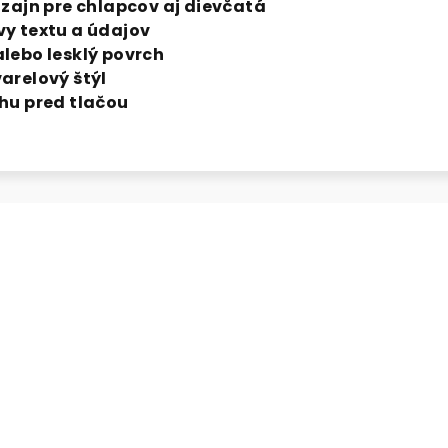
izajn pre chlapcov aj dievčatá
y textu a údajov
lebo lesklý povrch
arelový štýl
hu pred tlačou