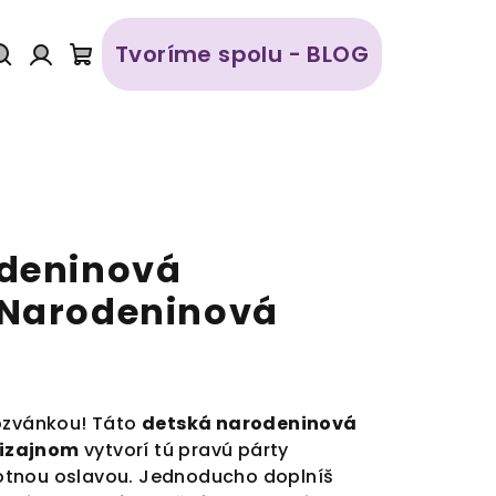
Tvoríme spolu - BLOG
Hľadať
Prihlásenie
Nákupný
košík
odeninová
 Narodeninová
pozvánkou! Táto
detská narodeninová
dizajnom
vytvorí tú pravú párty
otnou oslavou. Jednoducho doplníš