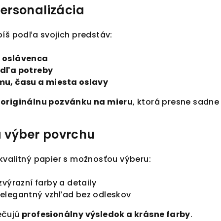
ersonalizácia
bíš podľa svojich predstáv:
 oslávenca
odľa potreby
u, času a miesta oslavy
š
originálnu pozvánku na mieru
, ktorá presne sadne 
a výber povrchu
kvalitný papier s možnosťou výberu:
zvýrazní farby a detaily
elegantný vzhľad bez odleskov
ečujú
profesionálny výsledok a krásne farby
.