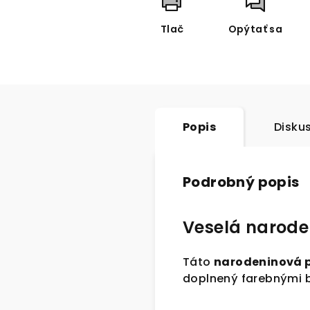
Tlač
Opýtať sa
Popis
Disku
Podrobný popis
Veselá narode
Táto
narodeninová 
doplnený farebnými b